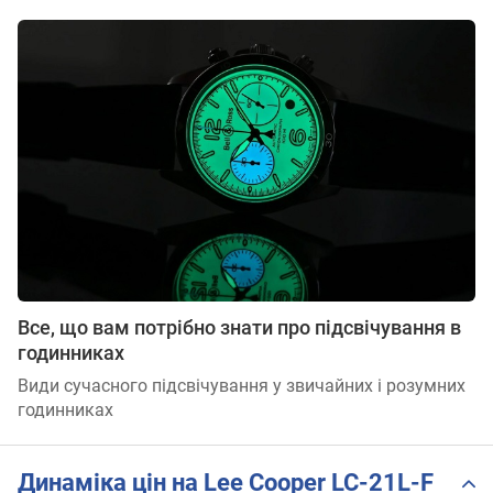
Все, що вам потрібно знати про підсвічування в
годинниках
Види сучасного підсвічування у звичайних і розумних
годинниках
Динаміка цін на Lee Cooper LC-21L-F