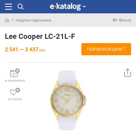
Наручні годинники
Фільтр
Шукали
раніше
Lee Cooper LC-21L-F
6
2 541 — 3 437
ПОРІВНЯТИ ЦІНИ
грн.
в порівняння
в список