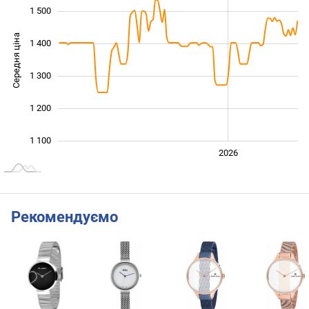
1 500
Середня ціна
1 400
1 100
1 300
1 200
1 100
2024
2025
2028
2026
L
Рекомендуємо