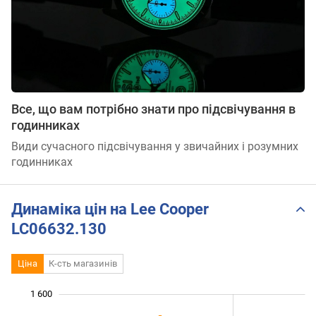
Все, що вам потрібно знати про підсвічування в
годинниках
Види сучасного підсвічування у звичайних і розумних
годинниках
Динаміка цін на Lee Cooper
LC06632.130
Ціна
К-сть магазинів
1 600
 000
 700
900