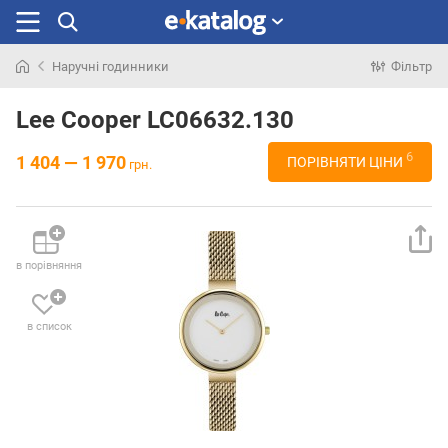
Наручні годинники
Фільтр
Шукали
раніше
Lee Cooper LC06632.130
6
1 404 — 1 970
ПОРІВНЯТИ ЦІНИ
грн.
в порівняння
в список