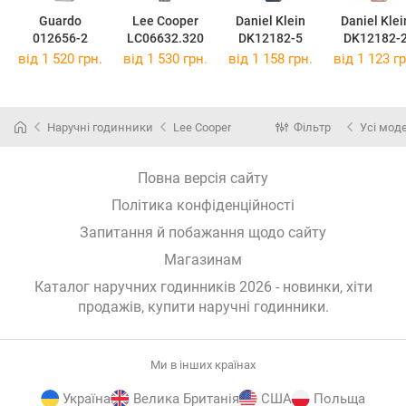
Guardo
Lee Cooper
Daniel Klein
Daniel Klei
012656-2
LC06632.320
DK12182-5
DK12182-
від 1 520 грн.
від 1 530 грн.
від 1 158 грн.
від 1 123 гр
Наручні годинники
Lee Cooper
Фільтр
Усі мод
Повна версія сайту
Політика конфіденційності
Запитання й побажання щодо сайту
Магазинам
Каталог наручних годинників 2026 - новинки, хіти
продажів,
купити наручні годинники
.
Ми в інших країнах
Україна
Велика Британія
США
Польща