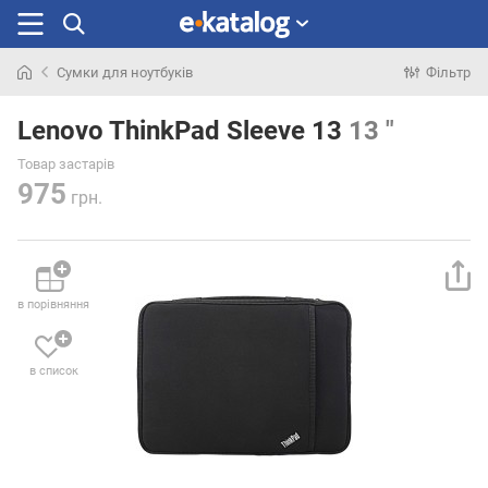
Сумки для ноутбуків
Фільтр
Шукали
раніше
Lenovo ThinkPad Sleeve 13
13 "
Товар застарів
975
грн.
в порівняння
в список