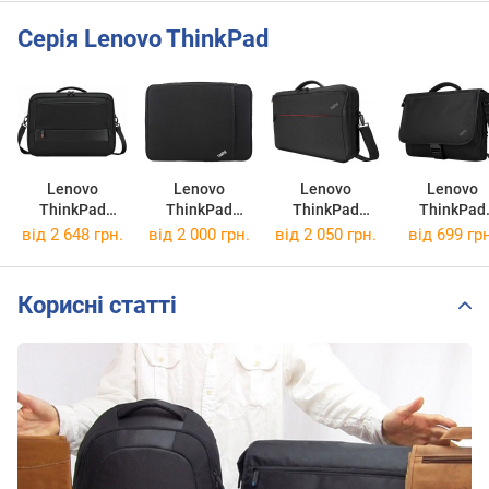
Серія Lenovo ThinkPad
Lenovo
Lenovo
Lenovo
Lenovo
ThinkPad
ThinkPad
ThinkPad
ThinkPad
Professional
Sleeve 14
Professional
Essential
від 2 648 грн.
від 2 000 грн.
від 2 050 грн.
від 699 грн
Topload Gen 2
Topload 15.6
Messenge
14
15.6
Корисні статті