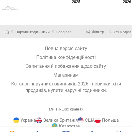
2024
2027
2025
2026
L
Наручні годинники
Longines
Фільтр
Усі модел
Повна версія сайту
Політика конфіденційності
Запитання й побажання щодо сайту
Магазинам
Каталог наручних годинників 2026 - новинки, хіти
продажів,
купити наручні годинники
.
Ми в інших країнах
Україна
Велика Британія
США
Польща
Казахстан