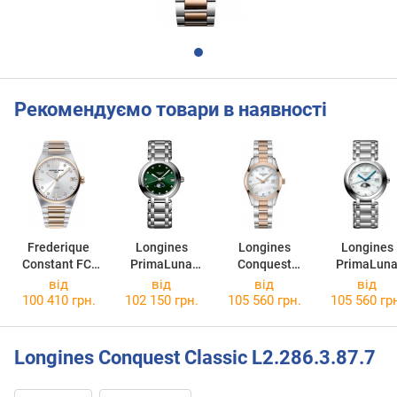
Рекомендуємо товари в наявності
Frederique
Longines
Longines
Longines
Constant FC-
PrimaLuna
Conquest
PrimaLun
240VD2NH2B
L8.115.4.67.6
Classic
L8.116.4.87
від
від
від
від
L2.386.3.87.7
100 410 грн.
102 150 грн.
105 560 грн.
105 560 гр
Longines Conquest Classic L2.286.3.87.7