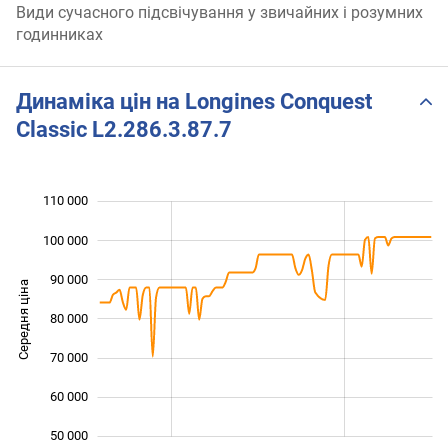
Види сучасного підсвічування у звичайних і розумних
годинниках
Динаміка цін на Longines Conquest
Classic L2.286.3.87.7
110 000
 000
 000
 000
100 000
90 000
Середня ціна
80 000
100 000
70 000
60 000
50 000