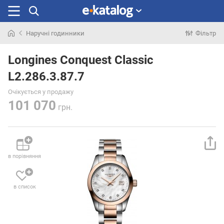
Наручні годинники
Фільтр
Шукали
раніше
Longines Conquest Classic
L2.286.3.87.7
Очікується у продажу
101 070
грн.
в порівняння
в список