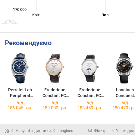
170 000
Січ. 2026
Жовт.
Квіт.
Лип.
L
Рекомендуємо
Perrelet Lab
Frederique
Frederique
Longines
Peripheral
Constant FC-
Constant FC-
Conquest
A1100/4
710V4S4
705S4S6
Heritage
від
від
від
від
L1.650.4.52
186 046 грн.
189 000 грн.
183 450 грн.
180 470 гр
Наручні годинники
Longines
Фільтр
Усі модел