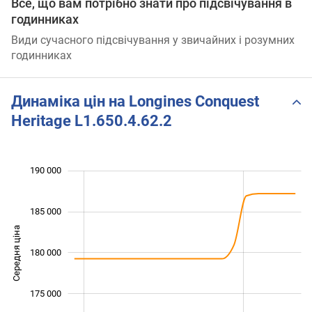
Все, що вам потрібно знати про підсвічування в
годинниках
Види сучасного підсвічування у звичайних і розумних
годинниках
Динаміка цін на Longines Conquest
Heritage L1.650.4.62.2
 000
 000
 000
 000
 000
 000
190 000
185 000
Середня ціна
180 000
174 000
175 000