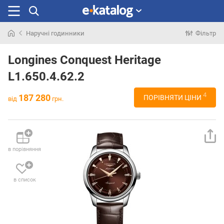
Наручні годинники
Фільтр
Шукали
раніше
Longines Conquest Heritage
L1.650.4.62.2
4
187 280
ПОРІВНЯТИ ЦІНИ
від
грн.
в порівняння
в список