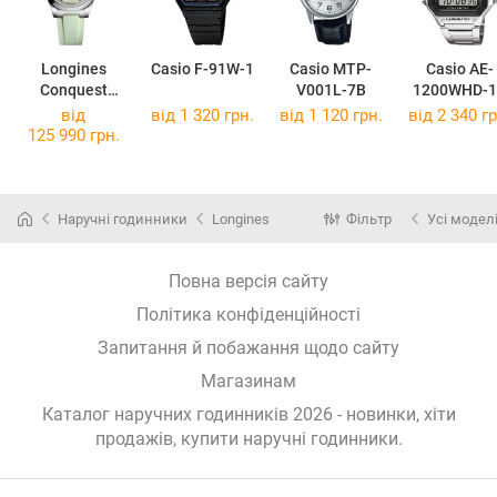
Longines
Casio F-91W-1
Casio MTP-
Casio AE-
Conquest
V001L-7B
1200WHD-1
L3.430.4.02.9
від
від 1 320 грн.
від 1 120 грн.
від 2 340 гр
125 990 грн.
Наручні годинники
Longines
Фільтр
Усі модел
Повна версія сайту
Політика конфіденційності
Запитання й побажання щодо сайту
Магазинам
Каталог наручних годинників 2026 - новинки, хіти
продажів,
купити наручні годинники
.