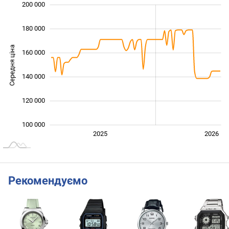
 000
 000
 000
 000
 000
 000
200 000
180 000
Середня ціна
160 000
110 000
140 000
120 000
100 000
2027
2025
2026
L
Рекомендуємо