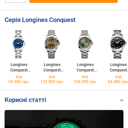
Серія Longines Conquest
Longines
Longines
Longines
Longines
Conquest
Conquest
Conquest
Conquest
L3.377.4.96.6
L3.830.4.62.6
L3.430.5.02.6
L3.759.4.58
від
від
від
від
54 480 грн.
132 800 грн.
194 090 грн.
54 480 грн
Корисні статті