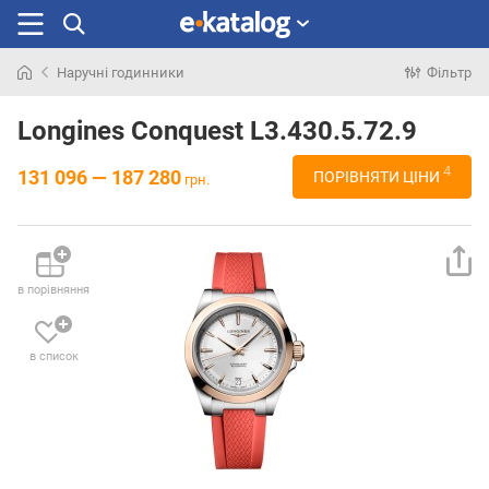
Наручні годинники
Фільтр
Шукали
раніше
Longines Conquest L3.430.5.72.9
4
131 096 — 187 280
ПОРІВНЯТИ ЦІНИ
грн.
в порівняння
в список