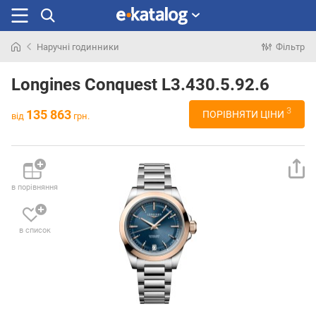
Наручні годинники
Фільтр
Шукали
раніше
Longines Conquest L3.430.5.92.6
3
135 863
ПОРІВНЯТИ ЦІНИ
від
грн.
в порівняння
в список