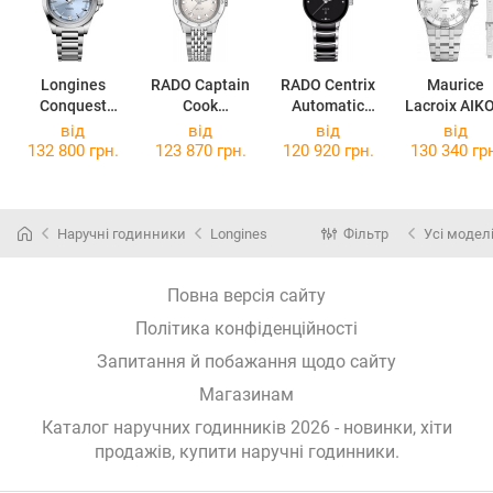
Longines
RADO Captain
RADO Centrix
Maurice
Conquest
Cook
Automatic
Lacroix AIK
L3.430.4.92.6
Automatic
Diamonds
Venturer 3
від
від
від
від
R32500013
R30020712
AI6057-SS00
132 800 грн.
123 870 грн.
120 920 грн.
130 340 гр
150-F
Наручні годинники
Longines
Фільтр
Усі модел
Повна версія сайту
Політика конфіденційності
Запитання й побажання щодо сайту
Магазинам
Каталог наручних годинників 2026 - новинки, хіти
продажів,
купити наручні годинники
.