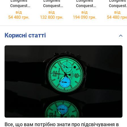
Longines
Longines
Longines
Longines
Conquest
Conquest
Conquest
Conquest
L3.377.4.96.6
L3.830.4.62.6
L3.430.5.02.6
L3.759.4.58
від
від
від
від
54 480 грн.
132 800 грн.
194 090 грн.
54 480 грн
Корисні статті
Все, що вам потрібно знати про підсвічування в