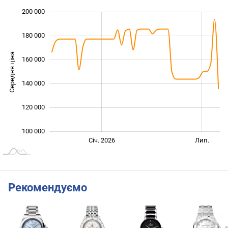
200 000
 000
 000
 000
180 000
Середня ціна
160 000
100 000
140 000
120 000
100 000
Січ. 2027
Лип.
Січ. 2026
Лип.
L
Рекомендуємо