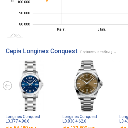
100 000
90 000
80 000
Січ. 2025
Жовт.
Квіт.
Лип.
L
Серія Longines Conquest
Порівняти в таблиці
→
Longines Conquest
Longines Conquest
Long
L3.377.4.96.6
L3.830.4.62.6
L3.4
від 54 480 грн.
від 132 800 грн.
від 