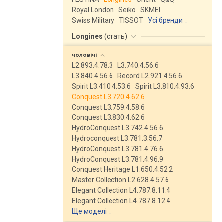
Royal London
Seiko
SKMEI
Swiss Military
TISSOT
Усі бренди
Longines
(
стать
)
чоловічі
L2.893.4.78.3
L3.740.4.56.6
L3.840.4.56.6
Record L2.921.4.56.6
Spirit L3.410.4.53.6
Spirit L3.810.4.93.6
Conquest L3.720.4.62.6
Conquest L3.759.4.58.6
Conquest L3.830.4.62.6
HydroConquest L3.742.4.56.6
Hydroconquest L3.781.3.56.7
HydroConquest L3.781.4.76.6
HydroConquest L3.781.4.96.9
Conquest Heritage L1.650.4.52.2
Master Collection L2.628.4.57.6
Elegant Collection L4.787.8.11.4
Elegant Collection L4.787.8.12.4
Ще моделі
↓