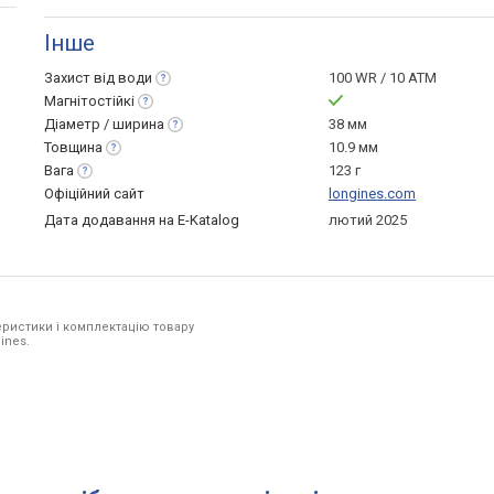
Інше
Захист від
води
100 WR / 10 ATM
Магнітостійкі
Діаметр /
ширина
38 мм
Товщина
10.9 мм
Вага
123 г
Офіційний сайт
longines.com
Дата додавання на E-Katalog
лютий 2025
ристики і комплектацію товару
ines.