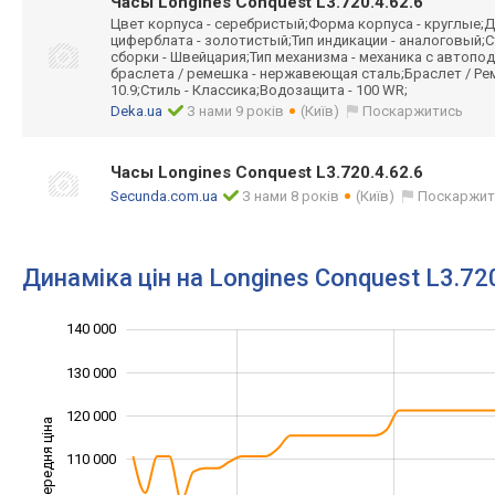
Часы Longines Conquest L3.720.4.62.6
Цвет корпуса - серебристый;Форма корпуса - круглые;Д
циферблата - золотистый;Тип индикации - аналоговый;
сборки - Швейцария;Тип механизма - механика с автоп
браслета / ремешка - нержавеющая сталь;Браслет / Ре
10.9;Стиль - Классика;Водозащита - 100 WR;
Deka.ua
З нами 9 років
(Київ)
Поскаржитись
Часы Longines Conquest L3.720.4.62.6
Secunda.com.ua
З нами 8 років
(Київ)
Поскаржит
Динаміка цін на Longines Conquest L3.720
140 000
150 000
60 000
70 000
130 000
120 000
Середня ціна
110 000
100 000