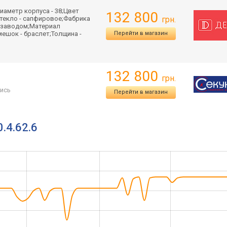
иаметр корпуса - 38;Цвет
132 800
Стекло - сапфировое;Фабрика
грн.
одзаводом;Материал
мешок - браслет;Толщина -
Перейти в магазин
132 800
грн.
ись
Перейти в магазин
.4.62.6