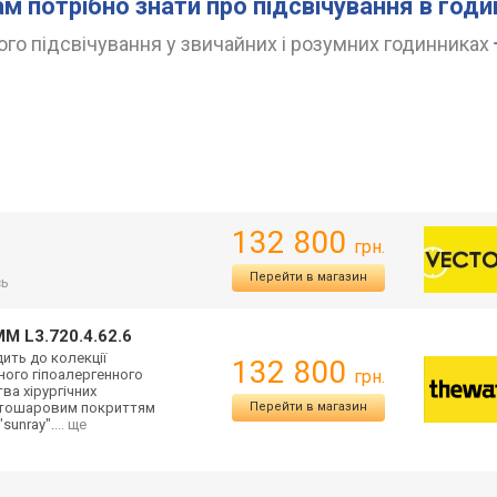
ам потрібно знати про підсвічування в год
го підсвічування у звичайних і розумних годинниках
132 800
грн.
Перейти в магазин
сь
M L3.720.4.62.6
дить до колекції
132 800
цного гіпоалергенного
грн.
ва хірургічних
гатошаровим покриттям
Перейти в магазин
sunray".
... ще