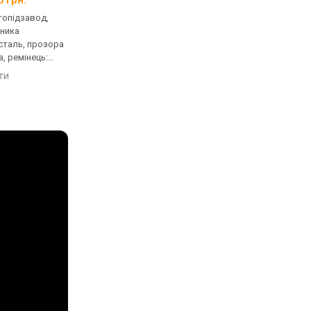
втопідзавод,
механічні, автопідзавод,
механічні, автопідза
нника
корпус годинника
корпус годинника
сталь, прозора
нержавіюча сталь, з
нержавіюча сталь, з
, ремінець:
діамантами, прозора задня
діамантами, прозора
чук, WR 300,
кришка, ремінець: браслет
кришка, ремінець: б
яти
порівняти
порівняти
сталь, WR 50, Швейцарія
сталь, WR 300, Швейц