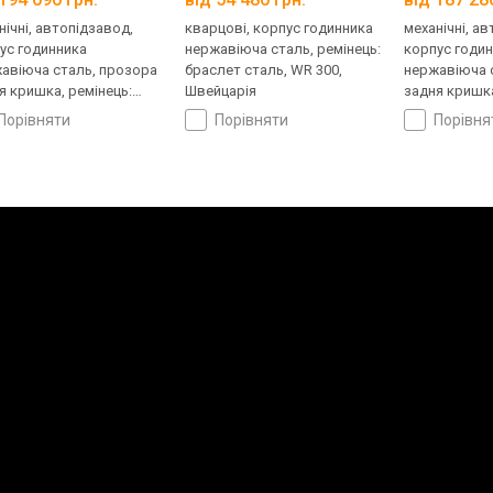
нічні, автопідзавод,
кварцові, корпус годинника
механічні, а
ус годинника
нержавіюча сталь, ремінець:
корпус годи
авіюча сталь, прозора
браслет сталь, WR 300,
нержавіюча 
я кришка, ремінець:
Швейцарія
задня кришка
лет сталь, WR 300,
ремінець кау
порівняти
порівняти
порівн
царія
Швейцарія