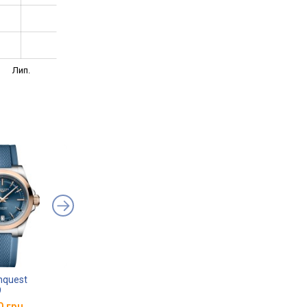
Лип.
nquest
Longines Conquest
Longines Conquest
9
L3.320.4.97.6
L3.430.4.87.6
0 грн.
від 114 415 грн.
від 166 850 грн.