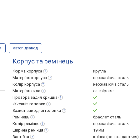
а
автопідзавод
Корпус та ремінець
Форма
корпуса
кругла
Матеріал
корпуса
нержавіюча сталь
Колір
корпуса
нержавіюча сталь
Матеріал
скла
сапфірове
Прозора задня
кришка
Фіксація
головки
Захист заводної
головки
Ремінець
браслет сталь
Колір
ремінця
нержавіюча сталь
Ширина
ремінця
19 мм
Застібка
кліпса (розкладається)