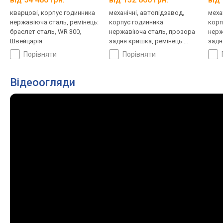
кварцові, корпус годинника
механічні, автопідзавод,
меха
нержавіюча сталь, ремінець:
корпус годинника
корп
браслет сталь, WR 300,
нержавіюча сталь, прозора
нерж
Швейцарія
задня кришка, ремінець:
задн
браслет сталь, WR 300,
брас
порівняти
порівняти
Швейцарія
Швей
Відеоогляди