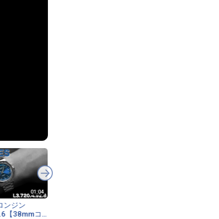
 ロンジン
Longines Conquest
Longines Conquest
92.6【38mmコ
L3.720.4.62.6:
L3.720.4.92.6.