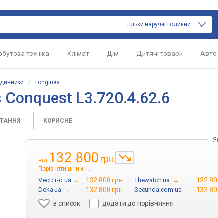
тільки наручні годинники
обутова техніка
Клімат
Дім
Дитячі товари
Авто
одинники
/
Longines
 Conquest L3.720.4.62.6
ИТАННЯ
КОРИСНЕ
Я
132 800
грн.
від
Порівняти ціни
→
4
Vector-d.ua
→
132 800 грн.
Thewatch.ua
→
132 80
Deka.ua
→
132 800 грн.
Secunda.com.ua
→
132 80
в список
додати до порівняння