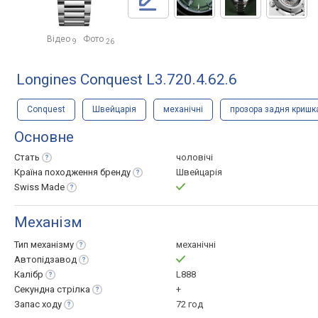
Відео
Фото
9
26
Longines Conquest L3.720.4.62.6
Conquest
Швейцарія
механічні
прозора задня кришк
Основне
Стать
чоловічі
Країна походження
бренду
Швейцарія
Swiss
Made
Механізм
Тип
механізму
механічні
Автопідзавод
Калібр
L888
Секундна
стрілка
+
Запас
ходу
72 год