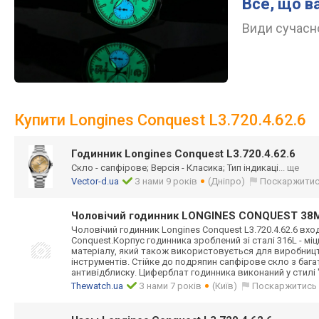
Все, що в
Види сучасно
Купити Longines Conquest L3.720.4.62.6
Годинник Longines Conquest L3.720.4.62.6
Скло - сапфірове; Версія - Класика; Тип індикаці
... ще
Vector-d.ua
З нами 9 років
(Дніпро)
Поскаржити
Чоловічий годинник LONGINES CONQUEST 38M
Чоловічий годинник Longines Conquest L3.720
.4.62.6 вхо
Conquest.Корпус годинника зроблений зі сталі 316L - мі
матеріалу, який також використовуєтьс
я для виробницт
інструментів. С
тійке до подряпин сапфірове скло з ба
антивідблиску. Циферблат годинника виконаний у стилі "
Thewatch.ua
З нами 7 років
(Київ)
Поскаржитись