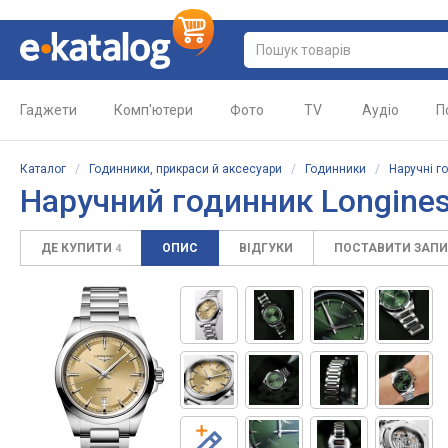
Гаджети
Комп'ютери
Фото
TV
Аудіо
П
Каталог
/
Годинники, прикраси й аксесуари
/
Годинники
/
Наручні г
Наручний годинник
Longines
ДЕ КУПИТИ
ОПИС
ВІДГУКИ
ПОСТАВИТИ ЗАП
4