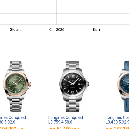
Жовт.
Січ. 2026
Квіт.
ines Conquest
Longines Conquest
Longines Co
30.5.02.6
L3.759.4.58.6
L3.430.5.92.
194 090 грн.
від 54 480 грн.
від 187 28