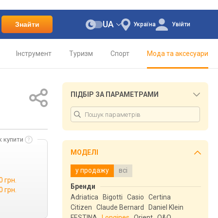
UA
Знайти
Україна
Увійти
Інструмент
Туризм
Спорт
Мода та аксесуари
ПІДБІР ЗА ПАРАМЕТРАМИ
к купити
МОДЕЛІ
у продажу
всі
0 грн.
Бренди
0 грн.
Adriatica
Bigotti
Casio
Certina
Citizen
Claude Bernard
Daniel Klein
FESTINA
Longines
Orient
Q&Q