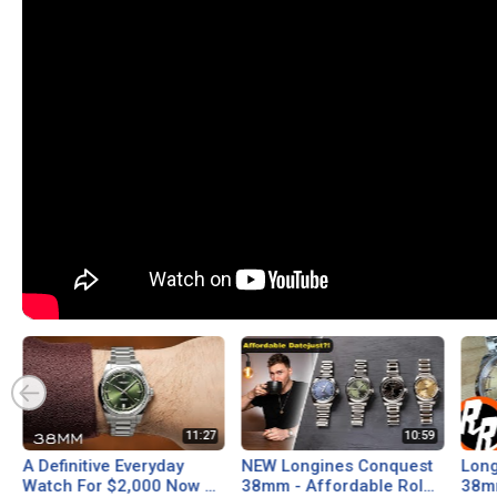
A Definitive Everyday
NEW Longines Conquest
Long
Watch For $2,000 Now At
38mm - Affordable Rolex
38mm