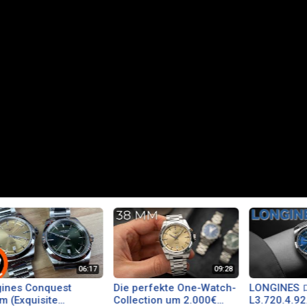
ines Conquest
Die perfekte One-Watch-
LONGINES
 (Exquisite
Collection um 2.000€
L3.720.4.