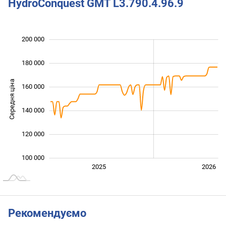
HydroConquest GMT L3.790.4.96.9
 000
 000
 000
 000
 000
 000
200 000
180 000
Середня ціна
160 000
110 000
140 000
120 000
100 000
2027
2025
2026
L
Рекомендуємо