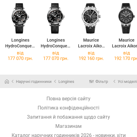
Longines
Longines
Maurice
Maurice
HydroConquest
HydroConquest
Lacroix Aikon
Lacroix Aiko
GMT
GMT
Automatic
Automatic
від
від
від
від
L3.790.4.56.9
L3.890.4.56.9
Chronograph
43mm AC600
177 070 грн.
177 070 грн.
192 160 грн.
192 170 гр
AI6038-SS000-
SSL20-330-
330-2
Наручні годинники
Longines
Фільтр
Усі модел
Повна версія сайту
Політика конфіденційності
Запитання й побажання щодо сайту
Магазинам
Каталог наручних годинників 2026 - новинки, хіти