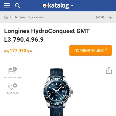
Наручні годинники
Фільтр
Шукали
раніше
Longines HydroConquest GMT
L3.790.4.96.9
4
177 070
ПОРІВНЯТИ ЦІНИ
від
грн.
в порівняння
в список