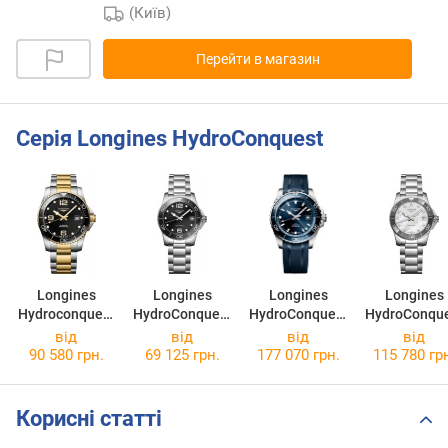
(Київ)
Перейти в магазин
Серія Longines HydroConquest
Longines
Longines
Longines
Longines
Hydroconquest
HydroConquest
HydroConquest
HydroConqu
L3.781.3.56.7
L3.370.4.56.6
GMT
L3.370.4.87
від
від
від
від
L3.890.4.96.9
90 580 грн.
69 125 грн.
177 070 грн.
115 780 гр
Корисні статті