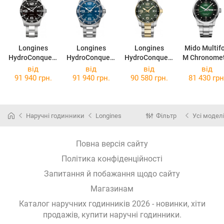
Longines
Longines
Longines
Mido Multifo
HydroConquest
HydroConquest
HydroConquest
M Chronome
L3.742.4.56.6
L3.841.4.96.6
L3.781.3.06.7
M038.431.11
від
від
від
від
97.00
91 940 грн.
91 940 грн.
90 580 грн.
81 430 грн
Наручні годинники
Longines
Фільтр
Усі модел
Повна версія сайту
Політика конфіденційності
Запитання й побажання щодо сайту
Магазинам
Каталог наручних годинників 2026 - новинки, хіти
продажів,
купити наручні годинники
.