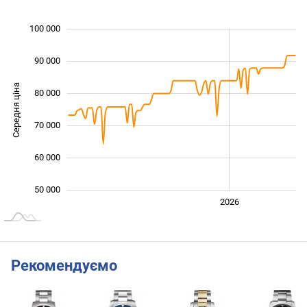
100 000
 000
 000
 000
90 000
Середня ціна
80 000
100 000
70 000
60 000
50 000
2024
2025
2028
2026
L
Рекомендуємо