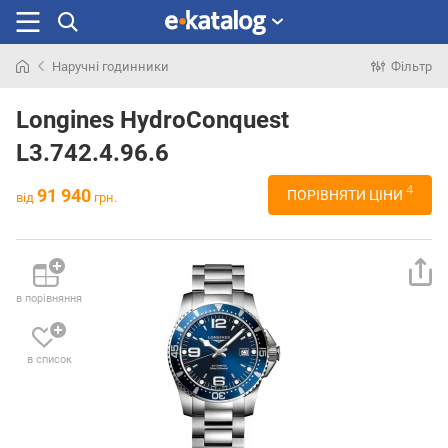
Наручні годинники
Фільтр
Шукали
раніше
Longines HydroConquest
L3.742.4.96.6
4
91 940
ПОРІВНЯТИ ЦІНИ
від
грн.
в порівняння
в список