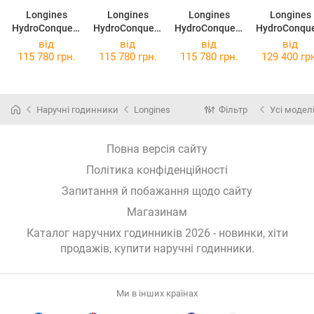
Longines
Longines
Longines
Longines
HydroConquest
HydroConquest
HydroConquest
HydroConqu
L3.781.4.56.9
L3.782.4.56.9
L3.782.4.06.9
L3.781.3.56
від
від
від
від
115 780 грн.
115 780 грн.
115 780 грн.
129 400 гр
Наручні годинники
Longines
Фільтр
Усі модел
Повна версія сайту
Політика конфіденційності
Запитання й побажання щодо сайту
Магазинам
Каталог наручних годинників 2026 - новинки, хіти
продажів,
купити наручні годинники
.
Ми в інших країнах