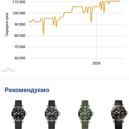
110 000
100 000
Середня ціна
90 000
100 000
80 000
70 000
60 000
2024
2025
2028
2026
L
Рекомендуємо