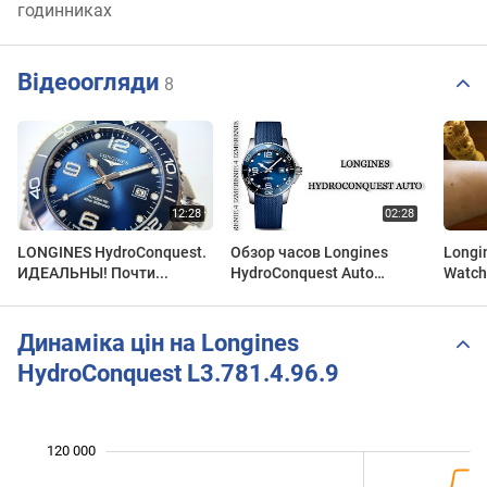
годинниках
Відеоогляди
8
LONGINES HydroConquest.
Обзор часов Longines
Longi
ИДЕАЛЬНЫ! Почти...
HydroConquest Auto
Watch
L3.781.4.96.9
Динаміка цін на Longines
HydroConquest L3.781.4.96.9
120 000
 000
 000
 000