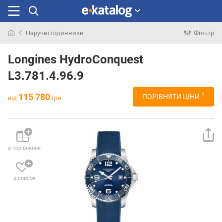
Наручні годинники
Фільтр
Шукали
раніше
Longines HydroConquest
L3.781.4.96.9
4
115 780
ПОРІВНЯТИ ЦІНИ
від
грн.
в порівняння
в список