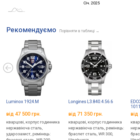
Січ. 2027
Лип.
Січ. 2025
L
Рекомендуємо
Порівняти в таблиці
→
Luminox 1924.M
Longines L3.840.4.56.6
EDOX
1011
від 47 500 грн.
від 71 350 грн.
від 
кварцові, корпус годинника
кварцові, корпус годинника
квар
нержавіюча сталь,
нержавіюча сталь, ремінець:
нерж
ударозахист, ремінець:
браслет сталь, WR 300,
брас
браслет сталь, WR 200,
Швейцарія
Швей