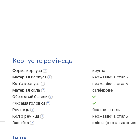
Корпус та ремінець
Форма
корпуса
кругла
Матеріал
корпуса
нержавіюча сталь
Колір
корпуса
нержавіюча сталь
Матеріал
скла
сапфірове
Обертовий
безель
Фіксація
головки
Ремінець
браслет сталь
Колір
ремінця
нержавіюча сталь
Застібка
кліпса (розкладається)
Інше