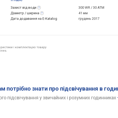
Захист від
води
300 WR / 30 ATM
Діаметр /
ширина
41 мм
Дата додавання на E-Katalog
грудень 2017
ристики і комплектацію товару
ines.
ам потрібно знати про підсвічування в год
го підсвічування у звичайних і розумних годинниках