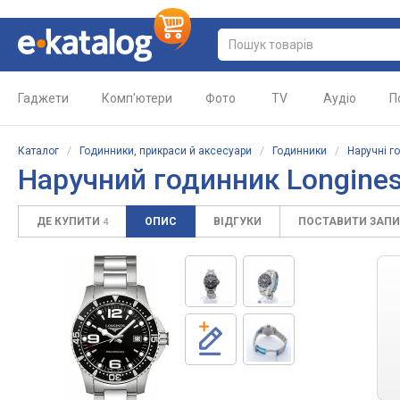
Гаджети
Комп'ютери
Фото
TV
Аудіо
П
Каталог
/
Годинники, прикраси й аксесуари
/
Годинники
/
Наручні г
Наручний годинник Longines 
ДЕ КУПИТИ
ОПИС
ВІДГУКИ
ПОСТАВИТИ ЗАП
4