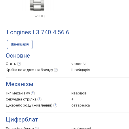
Фото
4
Longines L3.740.4.56.6
Швейцарія
Основне
Стать
чоловічі
Країна походження
бренду
Швейцарія
Механізм
Тип
механізму
кварцові
Секундна
стрілка
+
Джерело ходу
(живлення)
батарейка
Циферблат
Тип
циферблата
стрілочний