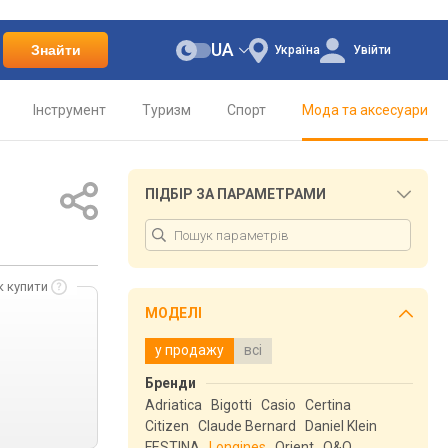
UA
Знайти
Україна
Увійти
Інструмент
Туризм
Спорт
Мода та аксесуари
ПІДБІР ЗА ПАРАМЕТРАМИ
к купити
МОДЕЛІ
у продажу
всі
Бренди
Adriatica
Bigotti
Casio
Certina
Citizen
Claude Bernard
Daniel Klein
FESTINA
Longines
Orient
Q&Q