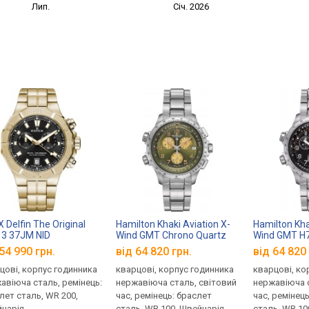
Лип.
Січ. 2026
 Delfin The Original
Hamilton Khaki Aviation X-
Hamilton Kha
3 37JM NID
Wind GMT Chrono Quartz
Wind GMT H
H77932160
54 990 грн.
від 64 820 грн.
від 64 820 
цові, корпус годинника
кварцові, корпус годинника
кварцові, ко
авіюча сталь, ремінець:
нержавіюча сталь, світовий
нержавіюча с
лет сталь, WR 200,
час, ремінець: браслет
час, ремінец
царія
сталь, WR 100, Швейцарія
сталь, WR 10