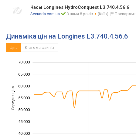
Часы Longines HydroConquest L3.740.4.56.6
Secunda.com.ua
З нами 8 років
(Київ)
Поскаржит
Динаміка цін на Longines L3.740.4.56.6
Ціна
К-сть магазинів
70 000
30 000
35 000
75 000
65 000
60 000
Середня ціна
55 000
40 000
50 000
45 000
40 000