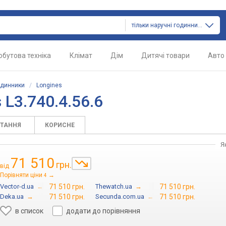
тільки наручні годинники
обутова техніка
Клімат
Дім
Дитячі товари
Авто
одинники
/
Longines
L3.740.4.56.6
ИТАННЯ
КОРИСНЕ
Я
71 510
грн.
від
Порівняти ціни
→
4
Vector-d.ua
→
71 510 грн.
Thewatch.ua
→
71 510 грн.
Deka.ua
→
71 510 грн.
Secunda.com.ua
→
71 510 грн.
в список
додати до порівняння