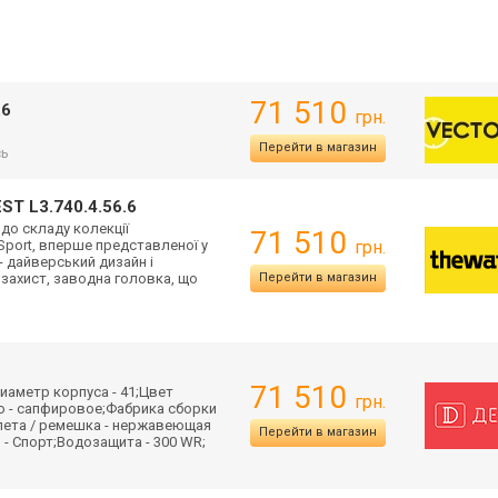
71 510
.6
грн.
Перейти в магазин
сь
T L3.740.4.56.6
до складу колекції
71 510
 Sport, вперше представленої у
грн.
- дайверський дизайн і
дозахист, заводна головка, що
Перейти в магазин
71 510
иаметр корпуса - 41;Цвет
грн.
ло - сапфировое;Фабрика сборки
лета / ремешка - нержавеющая
Перейти в магазин
 - Спорт;Водозащита - 300 WR;