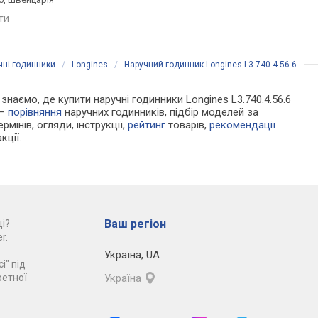
яти
порівняти
порівняти
чні годинники
/
Longines
/
Наручний годинник Longines L3.740.4.56.6
 знаємо, де купити наручні годинники Longines L3.740.4.56.6
 —
порівняння
наручних годинників, підбір моделей за
рмінів, огляди, інструкції,
рейтинг
товарів,
рекомендації
кції.
Ваш регіон
і?
r.
Україна
,
UA
і" під
ретної
Україна