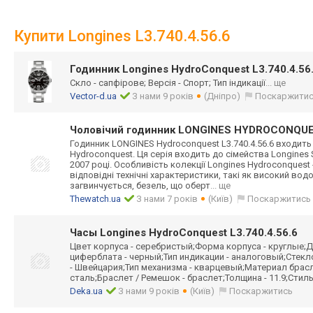
Купити Longines L3.740.4.56.6
Годинник Longines HydroConquest L3.740.4.56
Скло - сапфірове; Версія - Спорт; Тип індикації
... ще
Vector-d.ua
З нами 9 років
(Дніпро)
Поскаржити
Чоловічий годинник LONGINES HYDROCONQUES
Годинник LONGINES Hydroconquest L3.740.4.56.6 входить 
Hydroconquest. Ця серія входить до сімейства Longines
2007 році. Особливість колекції Longines Hydroconquest 
відповідні технічні характеристики, такі як високий во
загвинчується, безель, що оберт
... ще
Thewatch.ua
З нами 7 років
(Київ)
Поскаржитись
Часы Longines HydroConquest L3.740.4.56.6
Цвет корпуса - серебристый;Форма корпуса - круглые;Д
циферблата - черный;Тип индикации - аналоговый;Стек
- Швейцария;Тип механизма - кварцевый;Материал брас
сталь;Браслет / Ремешок - браслет;Толщина - 11.9;Стиль
Deka.ua
З нами 9 років
(Київ)
Поскаржитись