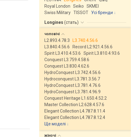
Royal London
Seiko
SKMEI
Swiss Military
TISSOT
Усі бренди
Longines
(
стать
)
чоловічі
L2.893.4.78.3
L3.740.4.56.6
L3.840.4.56.6
Record L2.921.4.56.6
Spirit L3.410.4.53.6
Spirit L3.810.4.93.6
Conquest L3.759.4.58.6
Conquest L3.830.4.62.6
HydroConquest L3.742.4.56.6
Hydroconquest L3.781.3.56.7
HydroConquest L3.781.4.76.6
HydroConquest L3.781.4.96.9
Conquest Heritage L1.650.4.52.2
Master Collection L2.628.4.57.6
Elegant Collection L4.787.8.11.4
Elegant Collection L4.787.8.12.4
Ще моделі
↓
жіночі