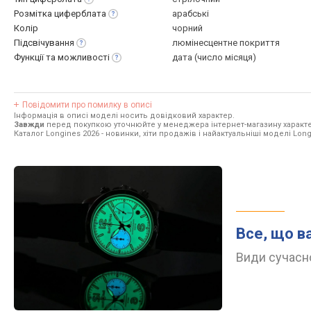
Розмітка
циферблата
арабські
Колір
чорний
Підсвічування
люмінесцентне покриття
Функції та
можливості
дата (число місяця)
Повідомити про помилку в описі
Інформація в описі моделі носить довідковий характер.
Завжди
перед покупкою уточнюйте у менеджера інтернет-магазину характе
Каталог Longines 2026
- новинки, хіти продажів і найактуальніші моделі Long
Все, що в
Види сучасно