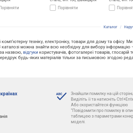
порівняти
порівняти
порівн
Каталог
/
Нару
і комп'ютерну техніку, електроніку, товари для дому та офісу. Ми
В каталозі можна знайти всю необхідну для вибору інформацію
 за назвою,
відгуки
користувачів, фотогалереї товарів, глосарій те
Передрук будь-яких матеріалів тільки за письмовою згодою реда
 країнах
Знайшли помилку на цій сторінц
Виділіть її та натисніть Ctrl+Ente
Або скористайтеся функцією
"Повідомити про помилку в опис
анія
таблицею з параметрами конк
моделі.