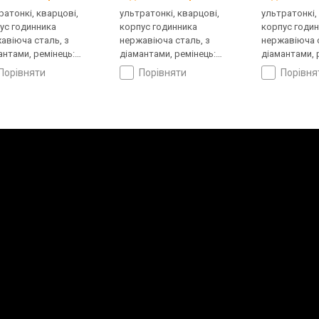
ратонкі, кварцові,
ультратонкі, кварцові,
ультратонкі,
ус годинника
корпус годинника
корпус годи
авіюча сталь, з
нержавіюча сталь, з
нержавіюча с
антами, ремінець:
діамантами, ремінець:
діамантами, 
лет сталь, WR 30,
браслет сталь, WR 30,
браслет стал
порівняти
порівняти
порівн
царія
Швейцарія
Швейцарія