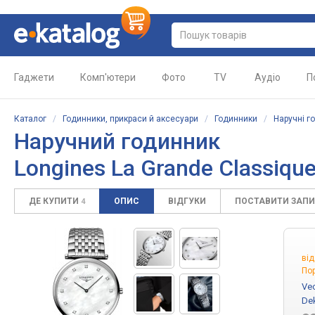
Гаджети
Комп'ютери
Фото
TV
Аудіо
П
Каталог
/
Годинники, прикраси й аксесуари
/
Годинники
/
Наручні г
Наручний годинник
Longines La Grande Classique
ДЕ КУПИТИ
ОПИС
ВІДГУКИ
ПОСТАВИТИ ЗАП
4
ві
Пор
Vec
De