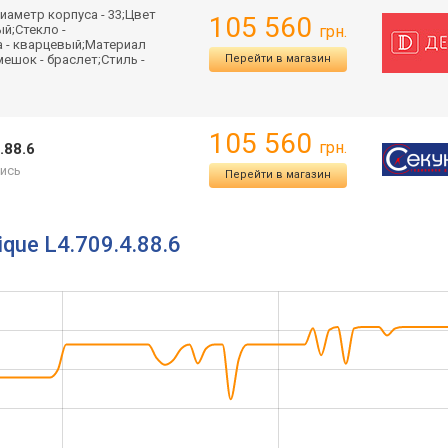
иаметр корпуса - 33;Цвет
105 560
й;Стекло -
грн.
а - кварцевый;Материал
ешок - браслет;Стиль -
Перейти в магазин
105 560
грн.
.88.6
ись
Перейти в магазин
ique L4.709.4.88.6