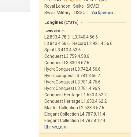
Royal London
Seiko
SKMEI
Swiss Military
TISSOT
Усі бренди
Longines
(
стать
)
чоловічі
L2.893.4.78.3
L3.740.4.56.6
L3.840.4.56.6
Record L2.921.4.56.6
Spirit L3.410.4.53.6
Conquest L3.759.4.58.6
Conquest L3.830.4.62.6
HydroConquest L3.742.4.56.6
Hydroconquest L3.781.3.56.7
HydroConquest L3.781.4.76.6
HydroConquest L3.781.4.96.9
Conquest Heritage L1.650.4.52.2
Conquest Heritage L1.650.4.62.2
Master Collection L2.628.4.57.6
Elegant Collection L4.787.8.11.4
Elegant Collection L4.787.8.12.4
Ще моделі
↓