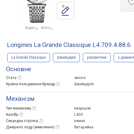
Відео
Фото
4
5
Longines La Grande Classique L4.709.4.88.6
La Grande Classique
Швейцарія
ультратонкі
з діаман
Основне
Стать
жіночі
Країна походження
бренду
Швейцарія
Механізм
Тип
механізму
кварцові
Калібр
L420
Секундна
стрілка
немає
Джерело ходу
(живлення)
батарейка