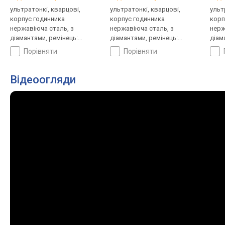
ультратонкі, кварцові,
ультратонкі, кварцові,
ульт
корпус годинника
корпус годинника
корп
нержавіюча сталь, з
нержавіюча сталь, з
нерж
діамантами, ремінець:
діамантами, ремінець:
діам
браслет сталь, WR 30,
браслет сталь, WR 30,
брас
порівняти
порівняти
Швейцарія
Швейцарія
Швей
Відеоогляди