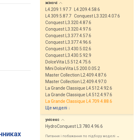
жіночі
L4.209.1.97.7
L4.209.4.58.6
L4.309.5.87.7
Conquest L3.320.4.07.6
Conquest L3.320.4.87.6
Conquest L3.320.4.97.6
Conquest L3.377.4.57.6
Conquest L3.377.4.96.6
Conquest L3.430.5.02.6
Conquest L3.430.5.92.9
DolceVita L5.512.4.75.6
Mini DolceVita L5.200.0.05.2
Master Collection L2.409.4.87.6
Master Collection L2.409.4.97.0
La Grande Classique L4.512.4.92.6
La Grande Classique L4.512.4.97.6
La Grande Classique L4.709.4.88.6
Ще моделі
↓
унісекс
HydroConquest L3.780.4.96.6
инниках
Питання і побажання по підбору моделі →