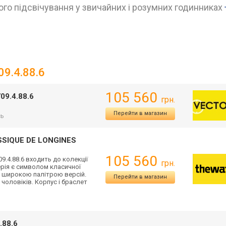
го підсвічування у звичайних і розумних годинниках
09.4.88.6
105 560
09.4.88.6
грн.
Перейти в магазин
сь
SSIQUE DE LONGINES
105 560
9.4.88.6 входить до колекції
грн.
серія є символом класичної
а широкою палітрою версій.
Перейти в магазин
 чоловіків. Корпус і браслет
.88.6