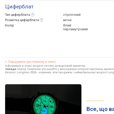
Циферблат
Тип
циферблата
стрілочний
Розмітка
циферблата
мітки
Колір
білий
перламутровий
Повідомити про помилку в описі
Інформація в описі моделі носить довідковий характер.
Завжди
перед покупкою уточнюйте у менеджера інтернет-магазину характе
Каталог Longines 2026
- новинки, хіти продажів і найактуальніші моделі Long
Все, що в