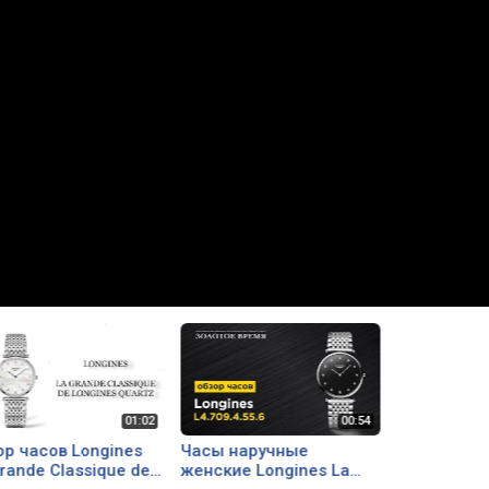
ор часов Longines
Часы наручные
rande Classique de
женские Longines La