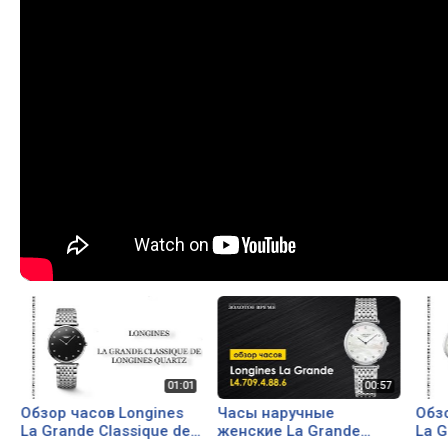
Обзор часов Longines
Часы наручные
Обз
La Grande Classique de
женские La Grande
La G