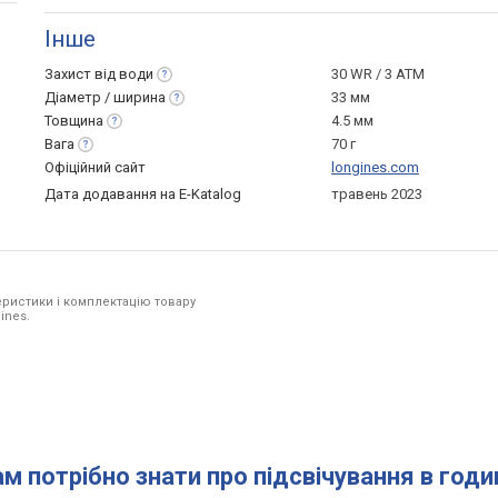
Інше
Захист від
води
30 WR / 3 ATM
Діаметр /
ширина
33 мм
Товщина
4.5 мм
Вага
70 г
Офіційний сайт
longines.com
Дата додавання на E-Katalog
травень 2023
ристики і комплектацію товару
ines.
ам потрібно знати про підсвічування в год