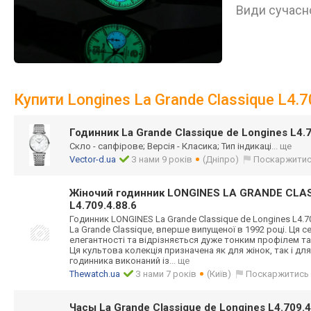
Види сучасно
Купити Longines La Grande Classique L4.7
Годинник La Grande Classique de Longines L4.7
Скло - сапфірове; Версія - Класика; Тип індикаці
... ще
Vector-d.ua
З нами 9 років
(Дніпро)
Поскаржити
Жіночий годинник LONGINES LA GRANDE CLA
L4.709.4.88.6
Годинник LONGINES La Grande Classique de Longines L4.70
La Grande Classique, вперше випущеної в 1992 році. Ця 
елегантності та відрізняється дуже тонким профілем т
Ця культова колекція призначена як для жінок, так і для
годинника виконаний із
... ще
Thewatch.ua
З нами 7 років
(Київ)
Поскаржитись
Часы La Grande Classique de Longines L4.709.4