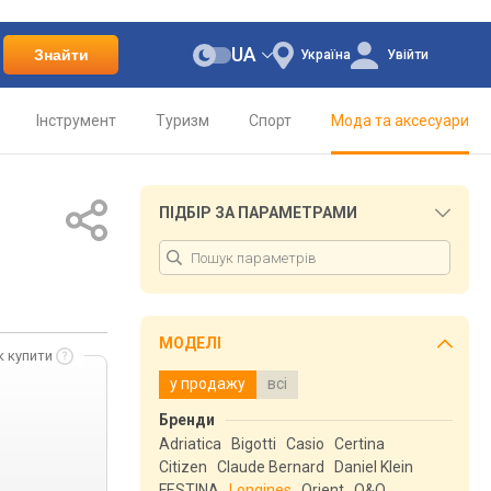
UA
Знайти
Україна
Увійти
Інструмент
Туризм
Спорт
Мода та аксесуари
ПІДБІР ЗА ПАРАМЕТРАМИ
МОДЕЛІ
к купити
у продажу
всі
Бренди
Adriatica
Bigotti
Casio
Certina
Citizen
Claude Bernard
Daniel Klein
FESTINA
Longines
Orient
Q&Q