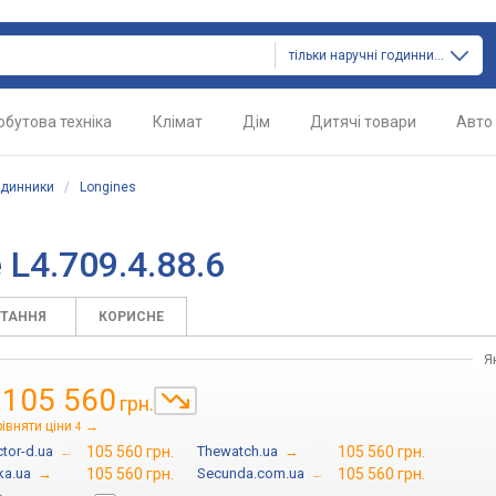
тільки наручні годинники
обутова техніка
Клімат
Дім
Дитячі товари
Авто
одинники
/
Longines
 L4.709.4.88.6
ИТАННЯ
КОРИСНЕ
Я
105 560
грн.
д
івняти ціни
→
4
tor-d.ua
→
105 560 грн.
Thewatch.ua
→
105 560 грн.
ka.ua
→
105 560 грн.
Secunda.com.ua
→
105 560 грн.