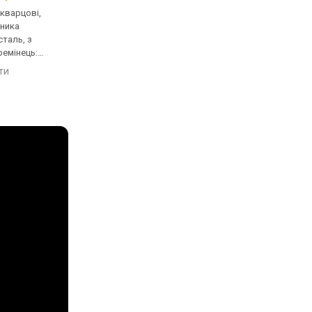
 кварцові,
ультратонкі, кварцові,
ультратонкі, кварцов
нника
корпус годинника
корпус годинника
таль, з
нержавіюча сталь, з
нержавіюча сталь, з
ремінець:
діамантами, ремінець:
діамантами, ремінець
ь, WR 30,
браслет сталь, WR 30,
браслет сталь, WR 30
яти
порівняти
порівняти
Швейцарія
Швейцарія