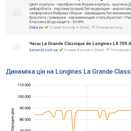
Цвет корпуса - серебристый;Форма корпуса - круглые;Д
циферблата - перламутровый;Тип индикации - аналоговы
сапфировое;Фабрика сборки - Швейцария;Тип механизм
браслета / ремешка - нержавеющая сталь;Браслет / Рем
Классика;Водозащита - 30 WR;
Deka.ua
З нами 9 років
(Київ)
Поскаржитись
Часы La Grande Classique de Longines L4.709.4
Secunda.com.ua
З нами 8 років
(Київ)
Поскаржит
Динаміка цін на Longines La Grande Class
110 000
120 000
30 000
40 000
100 000
90 000
Середня ціна
80 000
100 000
70 000