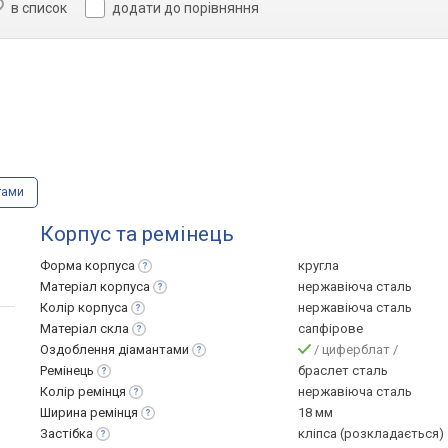
в список
додати до порівняння
тами
Корпус та ремінець
Форма
корпуса
кругла
Матеріал
корпуса
нержавіюча сталь
Колір
корпуса
нержавіюча сталь
Матеріал
скла
сапфірове
Оздоблення
діамантами
/ циферблат /
Ремінець
браслет сталь
Колір
ремінця
нержавіюча сталь
Ширина
ремінця
18 мм
Застібка
кліпса (розкладається)