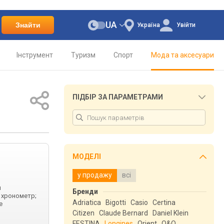
UA
Знайти
Україна
Увійти
Інструмент
Туризм
Спорт
Мода та аксесуари
ПІДБІР ЗА ПАРАМЕТРАМИ
МОДЕЛІ
у продажу
всі
п
Бренди
; хронометр;
Adriatica
Bigotti
Casio
Certina
е
Citizen
Claude Bernard
Daniel Klein
FESTINA
Longines
Orient
Q&Q