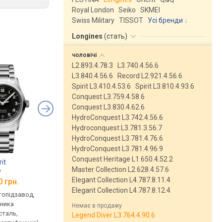
Royal London
Seiko
SKMEI
Swiss Military
TISSOT
Усі бренди
Longines
(
стать
)
чоловічі
L2.893.4.78.3
L3.740.4.56.6
L3.840.4.56.6
Record L2.921.4.56.6
Spirit L3.410.4.53.6
Spirit L3.810.4.93.6
Conquest L3.759.4.58.6
Conquest L3.830.4.62.6
HydroConquest L3.742.4.56.6
Hydroconquest L3.781.3.56.7
HydroConquest L3.781.4.76.6
HydroConquest L3.781.4.96.9
Conquest Heritage L1.650.4.52.2
it
Longines HydroConquest
Longines HydroConq
Master Collection L2.628.4.57.6
6
L3.782.4.56.6
L3.782.4.96.6
Elegant Collection L4.787.8.11.4
0 грн.
від 115 780 грн.
від 115 780 грн.
Elegant Collection L4.787.8.12.4
втопідзавод,
механічні, автопідзавод,
механічні, автопідза
нника
корпус годинника
корпус годинника
Немає в продажу
сталь,
нержавіюча сталь, ремінець:
нержавіюча сталь, р
Legend Diver L3.764.4.90.6