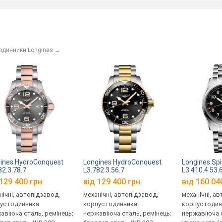
годинники Longines
→
ines HydroConquest
Longines HydroConquest
Longines Spir
82.3.78.7
L3.782.3.56.7
L3.410.4.53.
129 400 грн.
від 129 400 грн.
від 160 04
нічні, автопідзавод,
механічні, автопідзавод,
механічні, а
ус годинника
корпус годинника
корпус годи
авіюча сталь, ремінець:
нержавіюча сталь, ремінець:
нержавіюча 