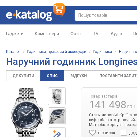
Гаджети
Комп'ютери
Фото
TV
Аудіо
П
Каталог
/
Годинники, прикраси й аксесуари
/
Годинники
/
Наручні г
Наручний годинник
Longines
ДЕ КУПИТИ
ОПИС
ВІДГУКИ
ПОСТАВИТИ ЗАПИ
Товар застарів
141 498
грн.
Стать: чоловічі; Країна п
циферблата: стрілочний; 
Матеріал корпуса: нержа
в список
дод