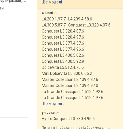
ертифікація),
браслет сталь, WR 300,
браслет сталь, WR 30
Ще моделі
↓
аслет сталь, WR
Швейцарія
Швейцарія
яти
порівняти
порівняти
ія
жіночі
L4.209.1.97.7
L4.209.4.58.6
L4.309.5.87.7
Conquest L3.320.4.07.6
Conquest L3.320.4.87.6
Conquest L3.320.4.97.6
Conquest L3.377.4.57.6
Conquest L3.377.4.96.6
Conquest L3.430.5.02.6
Conquest L3.430.5.92.9
DolceVita L5.512.4.75.6
Mini DolceVita L5.200.0.05.2
Master Collection L2.409.4.87.6
Master Collection L2.409.4.97.0
La Grande Classique L4.512.4.92.6
La Grande Classique L4.512.4.97.6
Ще моделі
↓
унісекс
HydroConquest L3.780.4.96.6
Питання і побажання по підбору моделі →