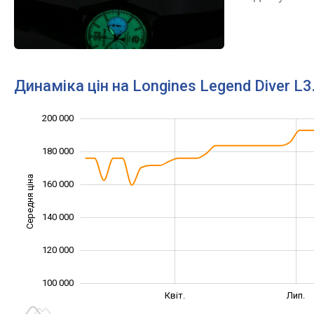
Динаміка цін на Longines Legend Diver L3
200 000
220 000
60 000
80 000
180 000
Середня ціна
160 000
100 000
140 000
120 000
100 000
Січ. 2025
Трав.
Лип.
Бер.
Квіт.
Лип.
L