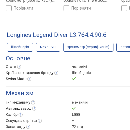
хронометр (сертифікація),
браслет сталь, WR 300,
брас
ремінець: браслет сталь, WR
Швейцарія
Швей
порівняти
порівняти
100, Швейцарія
Longines Legend Diver L3.764.4.90.6
Швейцарія
механічні
хронометр (сертифікація)
автоп
Основне
Стать
чоловічі
Країна походження
бренду
Швейцарія
Swiss
Made
Механізм
Тип
механізму
механічні
Автопідзавод
Калібр
L888
Секундна
стрілка
+
Запас
ходу
72 год