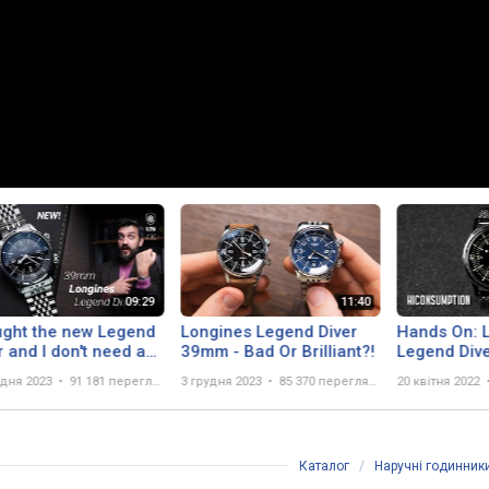
ught the new Legend
Longines Legend Diver
Hands On: 
r and I don't need a
39mm - Bad Or Brilliant?!
Legend Div
h collection
Review
удня 2023
91 181 перегляд
3 грудня 2023
85 370 переглядів
20 квітня 2022
more!
Каталог
/
Наручні годинник