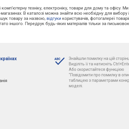
 і комп'ютерну техніку, електроніку, товари для дому та офісу. М
ет-магазинах. В каталозі можна знайти всю необхідну для вибор
ошук товару за назвою,
відгуки
користувачів, фотогалереї товарів,
агато іншого. Передрук будь-яких матеріалів тільки за письмово
 країнах
Знайшли помилку на цій сторінц
Виділіть її та натисніть Ctrl+Ente
Або скористайтеся функцією
"Повідомити про помилку в опис
анія
таблицею з параметрами конк
моделі.