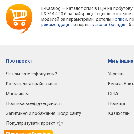
E-Katalog
— каталог описів і цін на побутову
L3.764.4.90.6 за найкращою ціною в інтерн
моделей за параметрами, детальні
описи
, п
рекомендації
експертів,
каталог брендів
і б
Про проєкт
Ми в інших
Як нам зателефонувати?
Україна
Розміщення прайс-листів
Велика Брит
Магазинам
США
Політика конфіденційності
Польща
Запитання й побажання щодо сайту
Казахстан
Популяризувати проєкт