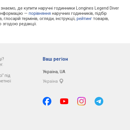
и знаємо, де купити наручні годинники Longines Legend Diver
у інформацію —
порівняння
наручних годинників, підбір
 глосарій термінів, огляди, інструкції,
рейтинг
товарів,
ю згодою редакції.
Ваш регіон
і?
r.
Україна
,
UA
і" під
ретної
Україна