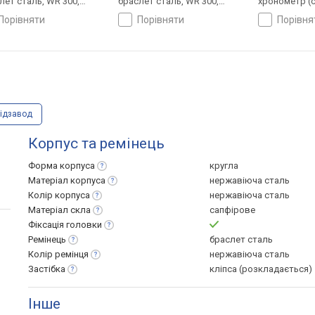
лет сталь, WR 300,
браслет сталь, WR 300,
хронометр (с
царія
Швейцарія
ремінець: бр
порівняти
порівняти
порівн
100, Швейцар
ідзавод
Корпус та ремінець
Форма
корпуса
кругла
Матеріал
корпуса
нержавіюча сталь
Колір
корпуса
нержавіюча сталь
Матеріал
скла
сапфірове
Фіксація
головки
Ремінець
браслет сталь
Колір
ремінця
нержавіюча сталь
Застібка
кліпса (розкладається)
Інше