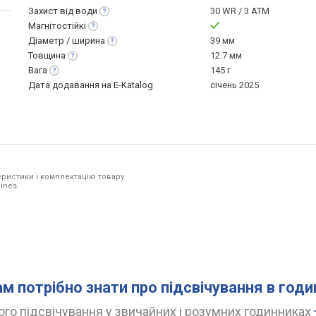
Захист від
води
30 WR / 3 ATM
Магнітостійкі
Діаметр /
ширина
39 мм
Товщина
12.7 мм
Вага
145 г
Дата додавання на E-Katalog
січень 2025
ристики і комплектацію товару
ines.
ам потрібно знати про підсвічування в год
го підсвічування у звичайних і розумних годинниках