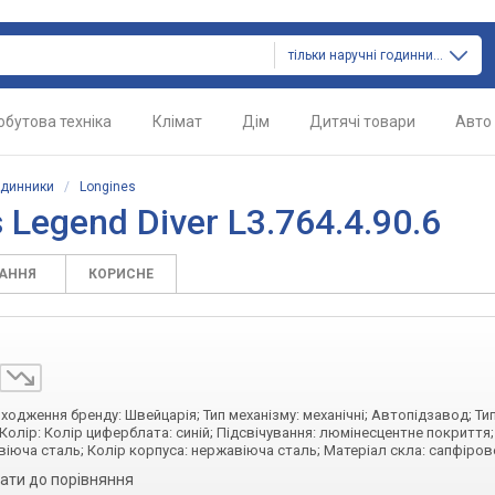
тільки наручні годинники
обутова техніка
Клімат
Дім
Дитячі товари
Авто
одинники
/
Longines
 Legend Diver L3.764.4.90.6
ТАННЯ
КОРИСНЕ
оходження бренду: Швейцарія; Тип механізму: механічні; Автопідзавод; Ти
Колір: Колір циферблата: синій; Підсвічування: люмінесцентне покриття
віюча сталь; Колір корпуса: нержавіюча сталь; Матеріал скла: сапфіров
ати до порівняння