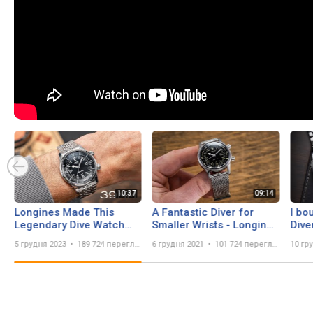
Longines Made This
A Fantastic Diver for
I bo
Legendary Dive Watch
Smaller Wrists - Longines
Dive
Even Better - Longines
Legend Diver 36mm
watc
5 грудня 2023
189 724 перегляда
6 грудня 2021
101 724 перегляда
10 гр
Legend Diver 39mm
any