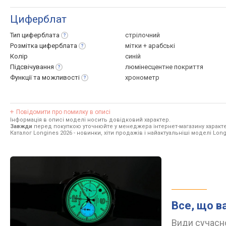
Циферблат
Тип
циферблата
стрілочний
Розмітка
циферблата
мітки + арабські
Колір
синій
Підсвічування
люмінесцентне покриття
Функції та
можливості
хронометр
Повідомити про помилку в описі
Інформація в описі моделі носить довідковий характер.
Завжди
перед покупкою уточнюйте у менеджера інтернет-магазину характе
Каталог Longines 2026
- новинки, хіти продажів і найактуальніші моделі Long
Все, що в
Види сучасно