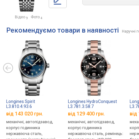
Відео
Фото
9
4
Рекомендуємо товари в наявності
Наручні 
Longines Spirit
Longines HydroConquest
Long
L3.810.4.93.6
L3.781.3.58.7
L3.7
від 143 020 грн.
від 129 400 грн.
від 
механічні, автопідзавод,
механічні, автопідзавод,
меха
корпус годинника
корпус годинника
корп
нержавіюча сталь,
нержавіюча сталь, ремінець:
нерж