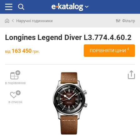
Наручні годинники
Фільтр
Шукали
раніше
Longines Legend Diver L3.774.4.60.2
4
163 450
ПОРІВНЯТИ ЦІНИ
від
грн.
в порівняння
в список