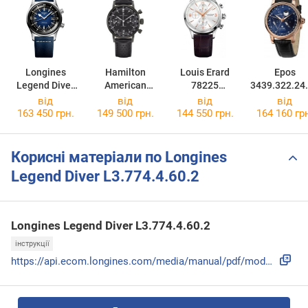
Longines
Hamilton
Louis Erard
Epos
Legend Diver
American
78225
3439.322.24
L3.774.4.90.2
Classic Intra-
AA11.BDC21
.25
від
від
від
від
Matic Auto
163 450 грн.
149 500 грн.
144 550 грн.
164 160 гр
Chrono
H38446730
Корисні матеріали по Longines
Legend Diver L3.774.4.60.2
Longines Legend Diver L3.774.4.60.2
інструкції
https://api.ecom.longines.com/media/manual/pdf/mode_emploi_...