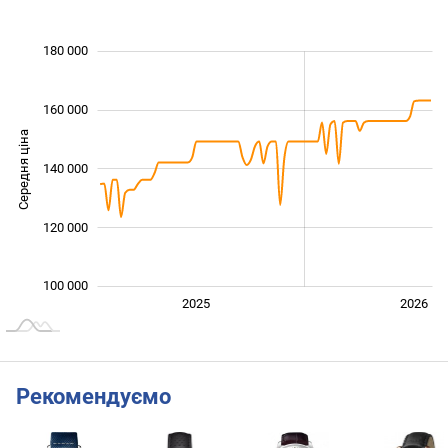
 000
 000
 000
 000
 000
 000
180 000
160 000
Середня ціна
140 000
100 000
120 000
100 000
2027
2025
2026
L
Рекомендуємо