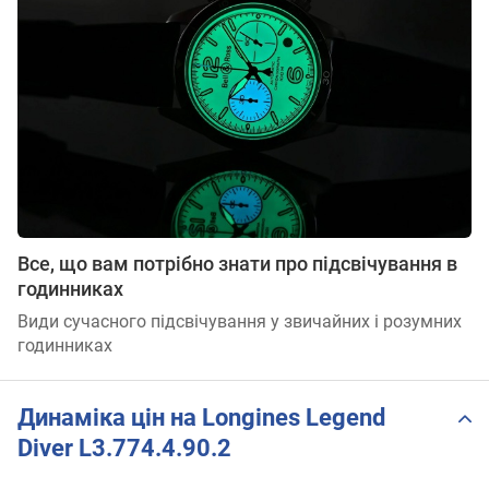
Все, що вам потрібно знати про підсвічування в
годинниках
Види сучасного підсвічування у звичайних і розумних
годинниках
Динаміка цін на Longines Legend
Diver L3.774.4.90.2