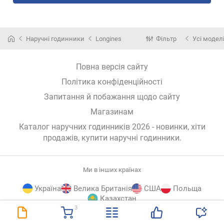
Наручні годинники
Longines
Фільтр
Усі модел
Повна версія сайту
Політика конфіденційності
Запитання й побажання щодо сайту
Магазинам
Каталог наручних годинників 2026 - новинки, хіти
продажів,
купити наручні годинники
.
Ми в інших країнах
Україна
Велика Британія
США
Польща
Казахстан
3
E-