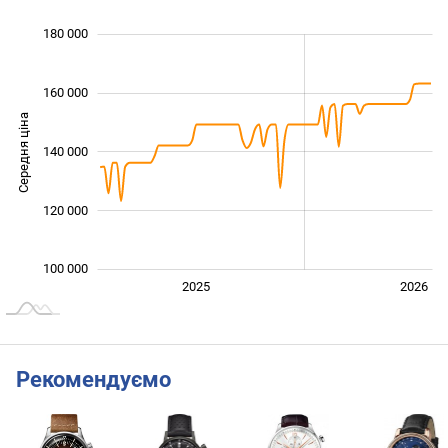
 000
 000
 000
 000
 000
 000
180 000
160 000
Середня ціна
140 000
100 000
120 000
100 000
2027
2025
2026
L
Рекомендуємо