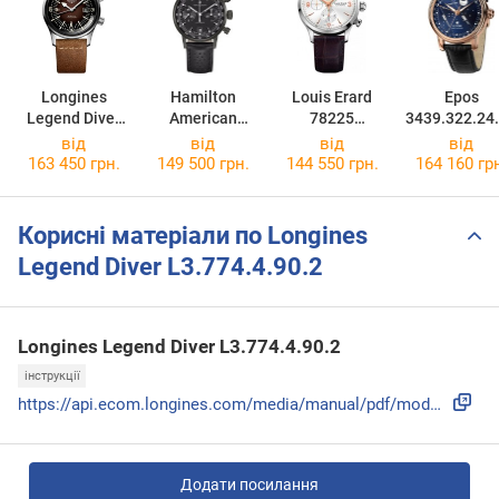
Longines
Hamilton
Louis Erard
Epos
Legend Diver
American
78225
3439.322.24
L3.774.4.60.2
Classic Intra-
AA11.BDC21
.25
від
від
від
від
Matic Auto
163 450 грн.
149 500 грн.
144 550 грн.
164 160 гр
Chrono
H38446730
Корисні матеріали по Longines
Legend Diver L3.774.4.90.2
Longines Legend Diver L3.774.4.90.2
інструкції
https://api.ecom.longines.com/media/manual/pdf/mode_emploi_...
Додати посилання