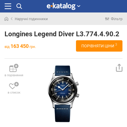
Наручні годинники
Фільтр
Шукали
раніше
Longines Legend Diver L3.774.4.90.2
3
163 450
ПОРІВНЯТИ ЦІНИ
від
грн.
в порівняння
в список