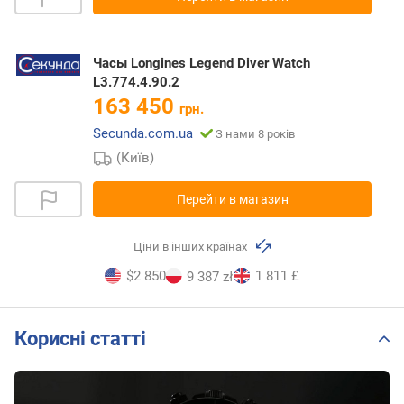
Часы Longines Legend Diver Watch
L3.774.4.90.2
163 450
грн.
Secunda.com.ua
З нами 8 років
(Київ)
Перейти в магазин
Ціни в інших країнах
$2 850
1 811 £
9 387 zł
Корисні статті