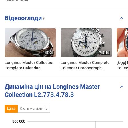
Відеоогляди
6
Longines Master Collection
Longines Master Complete
[Đẹp]
Complete Calendar
Calendar Chronograph
Colle
L2.773.4.78.3 Luxury Watch
L2.773.4.78.3 Longines
Chron
Review
Watch Review
L2.773
Authe
Динаміка цін на Longines Master
Collection L2.773.4.78.3
Ціна
К-сть магазинів
 000
 000
 000
 000
 000
0
300 000