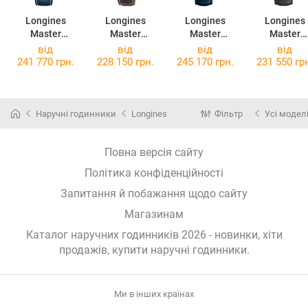
Longines
Longines
Longines
Longines
Master
Master
Master
Master
Collection
Collection
Collection
Collection
від
від
від
від
L2.773.4.92.0
L2.673.4.78.3
L2.773.4.71.2
L2.673.4.61
241 770 грн.
228 150 грн.
245 170 грн.
231 550 гр
Наручні годинники
Longines
Фільтр
Усі модел
Повна версія сайту
Політика конфіденційності
Запитання й побажання щодо сайту
Магазинам
Каталог наручних годинників 2026 - новинки, хіти
продажів,
купити наручні годинники
.
Ми в інших країнах