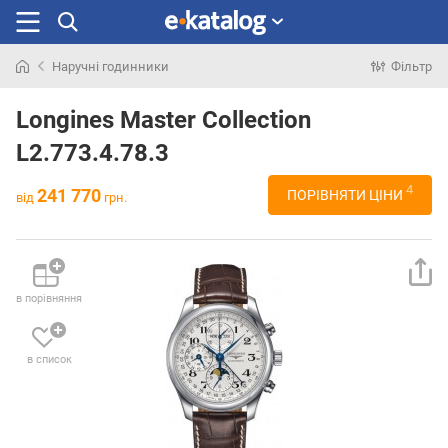
Наручні годинники
Фільтр
Шукали
раніше
Longines Master Collection
L2.773.4.78.3
4
241 770
ПОРІВНЯТИ ЦІНИ
від
грн.
в порівняння
в список