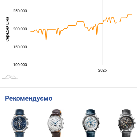
250 000
Середня ціна
200 000
120 000
150 000
100 000
2024
2025
2028
2026
L
Рекомендуємо