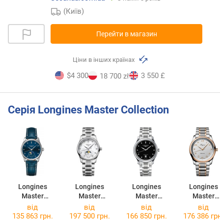
(Київ)
Перейти в магазин
Ціни в інших країнах
$4 300
3 550 £
18 700 zł
Серія Longines Master Collection
Longines
Longines
Longines
Longines
Master
Master
Master
Master
Collection
Collection
Collection
Collection
від
від
від
від
L2.409.4.97.0
L2.409.4.87.6
L2.628.4.57.6
L2.793.5.70
135 863 грн.
197 500 грн.
166 850 грн.
176 386 гр