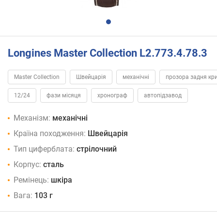
Longines Master Collection L2.773.4.78.3
Master Collection
Швейцарія
механічні
прозора задня кр
12/24
фази місяця
хронограф
автопідзавод
Механізм:
механічні
Країна походження:
Швейцарія
Тип циферблата:
стрілочний
Корпус:
сталь
Ремінець:
шкіра
Вага:
103 г