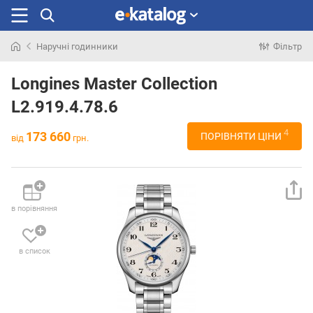
Наручні годинники
Фільтр
Шукали
раніше
Longines Master Collection
L2.919.4.78.6
4
173 660
ПОРІВНЯТИ ЦІНИ
від
грн.
в порівняння
в список