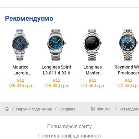
Рекомендуємо
Maurice
Longines Spirit
Longines
Raymond We
Lacroix
L3.811.4.93.6
Master
Freelance
PT6388-SS002-
Collection
2775-SP3-
від
від
від
від
420-1
L2.893.4.57.6
50051
136 346 грн.
149 830 грн.
173 660 грн.
172 630 гр
Наручні годинники
Longines
Фільтр
Усі модел
Повна версія сайту
Політика конфіденційності