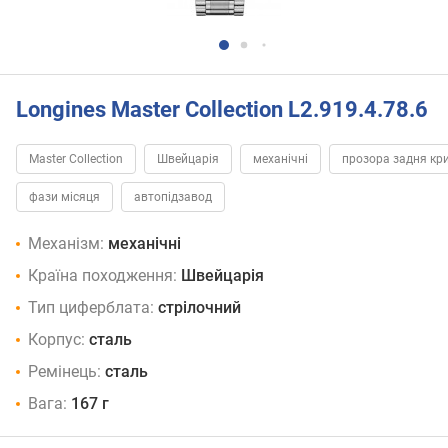
Longines Master Collection L2.919.4.78.6
Master Collection
Швейцарія
механічні
прозора задня кр
фази місяця
автопідзавод
Механізм:
механічні
Країна походження:
Швейцарія
Тип циферблата:
стрілочний
Корпус:
сталь
Ремінець:
сталь
Вага:
167 г