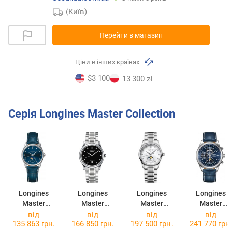
(Київ)
Перейти в магазин
Ціни в інших країнах
$3 100
13 300 zł
Серія Longines Master Collection
Longines
Longines
Longines
Longines
Master
Master
Master
Master
Collection
Collection
Collection
Collection
від
від
від
від
L2.409.4.97.0
L2.628.4.57.6
L2.409.4.87.6
L2.773.4.92
135 863 грн.
166 850 грн.
197 500 грн.
241 770 гр