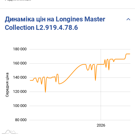
Динаміка цін на Longines Master
Collection L2.919.4.78.6
180 000
 000
 000
 000
160 000
Середня ціна
140 000
100 000
120 000
100 000
80 000
2024
2025
2028
2026
L