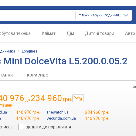
тільки наручні годинники
обутова техніка
Клімат
Дім
Дитячі товари
Авто
одинники
/
Longines
 Mini DolceVita L5.200.0.05.2
ИТАННЯ
КОРИСНЕ
2
Я
40 976
234 960
грн.
до
ти ціни
→
4
d.ua
→
140 976 грн.
Thewatch.ua
→
234 960 грн.
a
→
140 976 грн.
Secunda.com.ua
→
140 976 грн.
 список
додати до порівняння