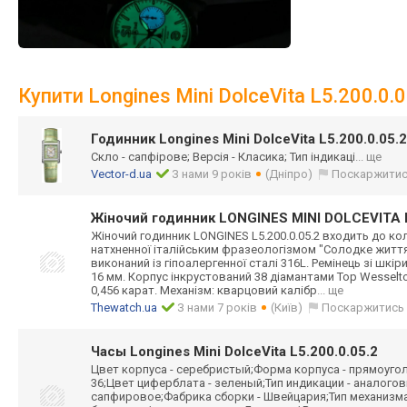
Купити Longines Mini DolceVita L5.200.0.0
Годинник Longines Mini DolceVita L5.200.0.05.2
Скло - сапфірове; Версія - Класика; Тип індикаці
... ще
Vector-d.ua
З нами 9 років
(Дніпро)
Поскаржити
Жіночий годинник LONGINES MINI DOLCEVITA L
Жіночий годинник LONGINES L5.200.0.05.2 входить до колек
натхненної італійським фразеологізмом "Солодке життя
виконаний із гіпоалергенної сталі 316L. Ремінець зі шк
16 мм. Корпус інкрустований 38 діамантами Top Wesselt
0,456 карат. Механізм: кварцовий калібр
... ще
Thewatch.ua
З нами 7 років
(Київ)
Поскаржитись
Часы Longines Mini DolceVita L5.200.0.05.2
Цвет корпуса - серебристый;Форма корпуса - прямоуго
36;Цвет циферблата - зеленый;Тип индикации - аналогов
сапфировое;Фабрика сборки - Швейцария;Тип механизм