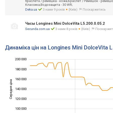
браслета / ремешка - кожа;Браслет / Ремешок - ремешок
Классика;Водозащита - 30 WR;
Deka.ua
З нами 9 років
(Київ)
Поскаржитись
Часы Longines Mini DolceVita L5.200.0.05.2
Secunda.com.ua
З нами 8 років
(Київ)
Поскаржит
Динаміка цін на Longines Mini DolceVita L
200 000
220 000
40 000
60 000
180 000
160 000
Середня ціна
140 000
100 000
120 000
100 000