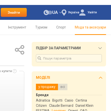
UA
Знайти
Україна
Увійти
Інструмент
Туризм
Спорт
Мода та аксесуари
ПІДБІР ЗА ПАРАМЕТРАМИ
к купити
МОДЕЛІ
у продажу
всі
Бренди
Adriatica
Bigotti
Casio
Certina
Citizen
Claude Bernard
Daniel Klein
FESTINA
Longines
Orient
Q&Q