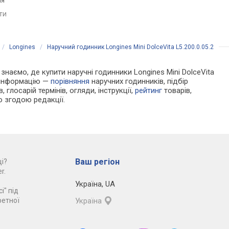
ія
місяця, світовий час,
порівняти
ремінець: ремінець каучук,
яти
порівняти
WR 200, Японія
/
Longines
/
Наручний годинник Longines Mini DolceVita L5.200.0.05.2
 знаємо, де купити наручні годинники Longines Mini DolceVita
у інформацію —
порівняння
наручних годинників, підбір
 глосарій термінів, огляди, інструкції,
рейтинг
товарів,
ю згодою редакції.
Ваш регіон
і?
r.
Україна
,
UA
і" під
ретної
Україна