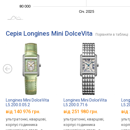
80 000
Січ. 2027
Лип.
Січ. 2025
L
Серія Longines Mini DolceVita
Порівняти в таблиці
Longines Mini DolceVita
Longines Mini DolceVita
Long
L5.200.0.05.2
L5.200.0.71.6
L5.2
від 140 976 грн.
від 251 980 грн.
від 
ультратонкі, кварцові,
ультратонкі, кварцові,
ульт
корпус годинника
корпус годинника
корп