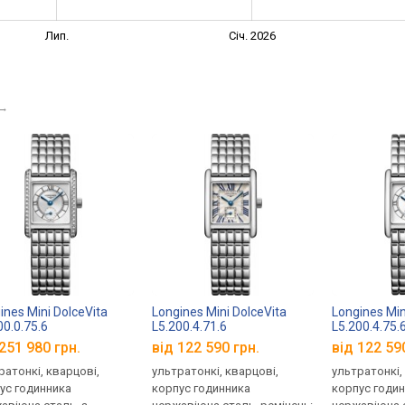
Лип.
Січ. 2026
→
ines Mini DolceVita
Longines Mini DolceVita
Longines Min
00.0.75.6
L5.200.4.71.6
L5.200.4.75.
251 980 грн.
від 122 590 грн.
від 122 59
ратонкі, кварцові,
ультратонкі, кварцові,
ультратонкі,
ус годинника
корпус годинника
корпус годи