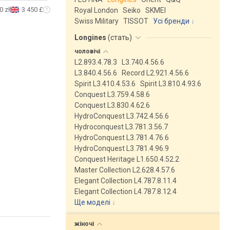
0 zł
3 450 £
Royal London
Seiko
SKMEI
Swiss Military
TISSOT
Усі бренди
Longines
(
стать
)
чоловічі
L2.893.4.78.3
L3.740.4.56.6
L3.840.4.56.6
Record L2.921.4.56.6
Spirit L3.410.4.53.6
Spirit L3.810.4.93.6
Conquest L3.759.4.58.6
Conquest L3.830.4.62.6
HydroConquest L3.742.4.56.6
Hydroconquest L3.781.3.56.7
HydroConquest L3.781.4.76.6
HydroConquest L3.781.4.96.9
Conquest Heritage L1.650.4.52.2
Master Collection L2.628.4.57.6
Elegant Collection L4.787.8.11.4
Elegant Collection L4.787.8.12.4
Ще моделі
↓
жіночі