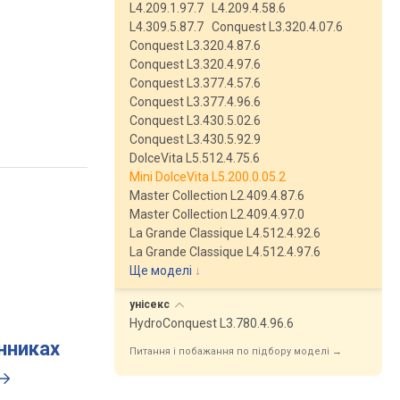
L4.209.1.97.7
L4.209.4.58.6
L4.309.5.87.7
Conquest L3.320.4.07.6
Conquest L3.320.4.87.6
Conquest L3.320.4.97.6
Conquest L3.377.4.57.6
Conquest L3.377.4.96.6
Conquest L3.430.5.02.6
Conquest L3.430.5.92.9
DolceVita L5.512.4.75.6
Mini DolceVita L5.200.0.05.2
Master Collection L2.409.4.87.6
Master Collection L2.409.4.97.0
La Grande Classique L4.512.4.92.6
La Grande Classique L4.512.4.97.6
Ще моделі
↓
унісекс
HydroConquest L3.780.4.96.6
инниках
Питання і побажання по підбору моделі →