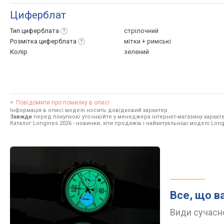
Циферблат
Тип
циферблата
стрілочний
Розмітка
циферблата
мітки + римські
Колір
зелений
Повідомити про помилку в описі
Інформація в описі моделі носить довідковий характер.
Завжди
перед покупкою уточнюйте у менеджера інтернет-магазину характе
Каталог Longines 2026
- новинки, хіти продажів і найактуальніші моделі Long
Все, що в
Види сучасно