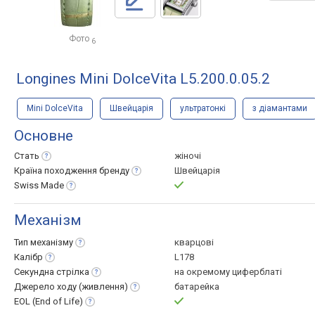
Фото
6
Longines Mini DolceVita L5.200.0.05.2
Mini DolceVita
Швейцарія
ультратонкі
з діамантами
Основне
Стать
жіночі
Країна походження
бренду
Швейцарія
Swiss
Made
Механізм
Тип
механізму
кварцові
Калібр
L178
Секундна
стрілка
на окремому циферблаті
Джерело ходу
(живлення)
батарейка
EOL (End of
Life)