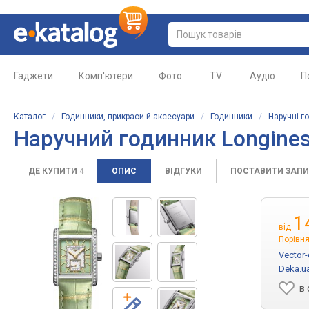
Гаджети
Комп'ютери
Фото
TV
Аудіо
П
Каталог
/
Годинники, прикраси й аксесуари
/
Годинники
/
Наручні г
Наручний годинник
Longines
ДЕ КУПИТИ
ОПИС
ВІДГУКИ
ПОСТАВИТИ ЗАП
4
1
від
Порівня
Vector-
Deka.u
в