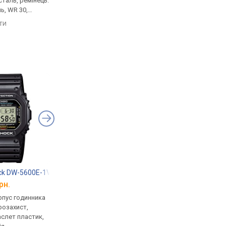
таль, ремінець:
ь, WR 30,
яти
ck DW-5600E-1V
Casio G-Shock GW-7900-1
Casio A-168WA-1
рн.
від 6 799 грн.
від 1 970 грн.
рпус годинника
кварцові, корпус годинника
кварцові, корпус го
розахист,
пластик, ударозахист,
пластик, ремінець: б
аслет пластик,
сонячна батарея, фази
сталь, WR 30, Японія