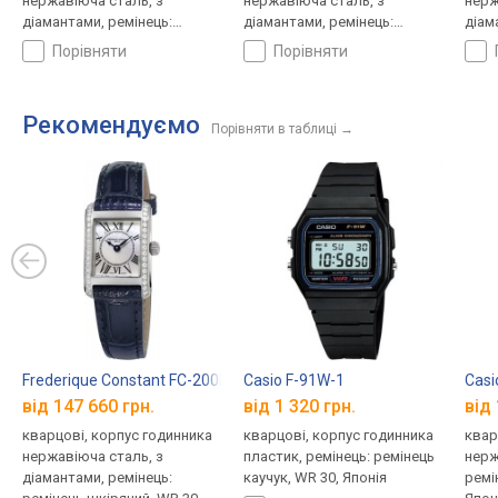
нержавіюча сталь, з
нержавіюча сталь, з
нерж
діамантами, ремінець:
діамантами, ремінець:
діам
ремінець шкіряний, WR 30,
браслет сталь, WR 30,
брас
порівняти
порівняти
Швейцарія
Швейцарія
Швей
Рекомендуємо
Порівняти в таблиці
→
Frederique Constant FC-200MPWCD16
Casio F-91W-1
Casi
від 147 660 грн.
від 1 320 грн.
від 
кварцові, корпус годинника
кварцові, корпус годинника
квар
нержавіюча сталь, з
пластик, ремінець: ремінець
нерж
діамантами, ремінець:
каучук, WR 30, Японія
ремі