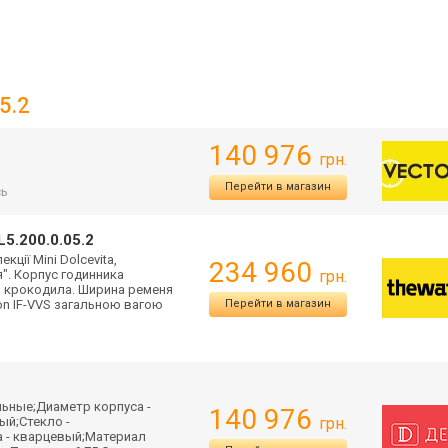
5.2
140 976
грн.
Перейти в магазин
сь
5.200.0.05.2
ції Mini Dolcevita,
234 960
". Корпус годинника
грн.
іри крокодила. Ширина ременя
on IF-VVS загальною вагою
Перейти в магазин
льные;Диаметр корпуса -
140 976
ый;Стекло -
грн.
а - кварцевый;Материал