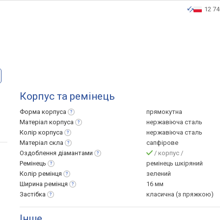
12 74
Корпус та ремінець
Форма
корпуса
прямокутна
Матеріал
корпуса
нержавіюча сталь
Колір
корпуса
нержавіюча сталь
Матеріал
скла
сапфірове
Оздоблення
діамантами
/ корпус /
Ремінець
ремінець шкіряний
Колір
ремінця
зелений
Ширина
ремінця
16 мм
Застібка
класична (з пряжкою)
Інше