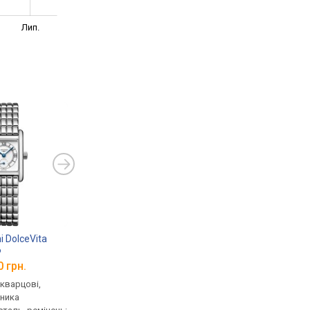
Лип.
i DolceVita
6
0 грн.
 кварцові,
нника