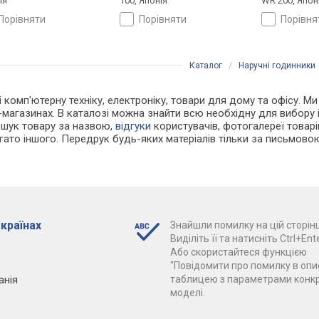
ія
100, Японія
WR 200, Япон
порівняти
порівняти
порівн
Каталог
/
Наручні годинники
і комп'ютерну техніку, електроніку, товари для дому та офісу. Ми
ет-магазинах. В каталозі можна знайти всю необхідну для вибор
ошук товару за назвою,
відгуки
користувачів, фотогалереї товарів,
агато іншого. Передрук будь-яких матеріалів тільки за письмово
 країнах
Знайшли помилку на цій сторінц
Виділіть її та натисніть Ctrl+Ente
Або скористайтеся функцією
"Повідомити про помилку в опис
анія
таблицею з параметрами конк
моделі.