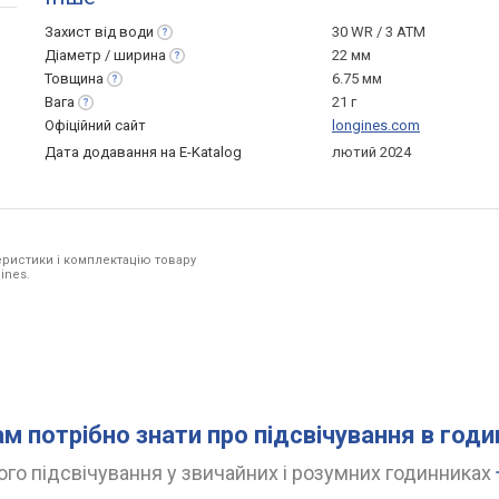
Захист від
води
30 WR / 3 ATM
Діаметр /
ширина
22 мм
Товщина
6.75 мм
Вага
21 г
Офіційний сайт
longines.com
Дата додавання на E-Katalog
лютий 2024
ристики і комплектацію товару
ines.
ам потрібно знати про підсвічування в год
го підсвічування у звичайних і розумних годинниках