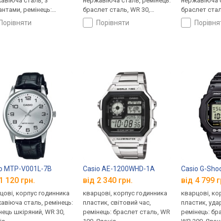
авіюча сталь, з
нержавіюча сталь, ремінець:
нержавіюча с
антами, ремінець:
браслет сталь, WR 30,
браслет стал
лет сталь, WR 30,
Швейцарія
Швейцарія
порівняти
порівняти
порівн
царія
o MTP-V001L-7B
Casio AE-1200WHD-1A
Casio G-Sho
1 120 грн.
від 2 340 грн.
від 4 799 г
цові, корпус годинника
кварцові, корпус годинника
кварцові, ко
авіюча сталь, ремінець:
пластик, світовий час,
пластик, уда
нець шкіряний, WR 30,
ремінець: браслет сталь, WR
ремінець: бр