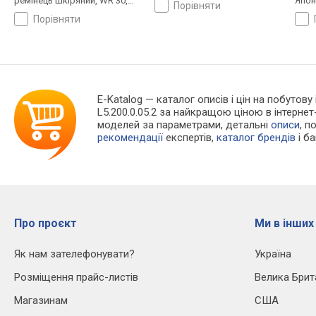
ремінець шкіряний, WR 30,
Япон
порівняти
Швейцарія
порівняти
E-Katalog
— каталог описів і цін на побутову 
L5.200.0.05.2 за найкращою ціною в інтерн
моделей за параметрами, детальні
описи
, п
рекомендації
експертів,
каталог брендів
і б
Про проєкт
Ми в інших
Як нам зателефонувати?
Україна
Розміщення прайс-листів
Велика Брит
Магазинам
США