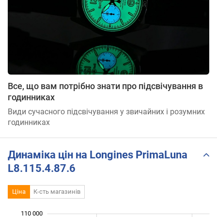
Все, що вам потрібно знати про підсвічування в
годинниках
Види сучасного підсвічування у звичайних і розумних
годинниках
Динаміка цін на Longines PrimaLuna
L8.115.4.87.6
Ціна
К-сть магазинів
110 000
 000
 000
 000
 000
 000
 000
 000