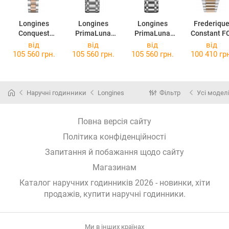
Longines
Longines
Longines
Frederiqu
Conquest
PrimaLuna
PrimaLuna
Constant F
Classic
L8.116.4.87.6
L8.115.4.98.6
240VD2NH
від
від
від
від
L2.386.3.87.7
105 560 грн.
105 560 грн.
105 560 грн.
100 410 гр
Наручні годинники
Longines
Фільтр
Усі модел
Повна версія сайту
Політика конфіденційності
Запитання й побажання щодо сайту
Магазинам
Каталог наручних годинників 2026 - новинки, хіти
продажів,
купити наручні годинники
.
Ми в інших країнах