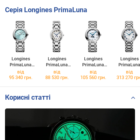
Серія Longines PrimaLuna
Longines
Longines
Longines
Longines
PrimaLuna
PrimaLuna
PrimaLuna
PrimaLun
L8.122.4.90.6
L8.115.4.71.6
L8.115.4.87.6
L8.124.0.71
від
від
від
від
95 340 грн.
88 530 грн.
105 560 грн.
313 270 гр
Корисні статті