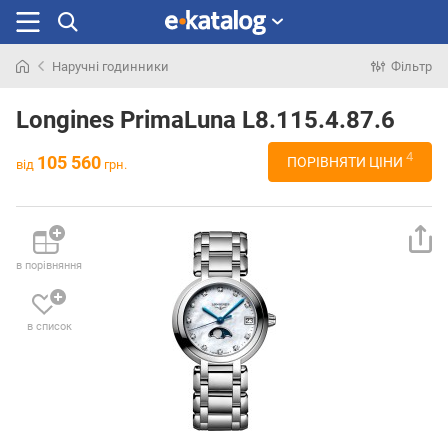
Наручні годинники
Фільтр
Шукали
раніше
Longines PrimaLuna L8.115.4.87.6
4
105 560
ПОРІВНЯТИ ЦІНИ
від
грн.
в порівняння
в список