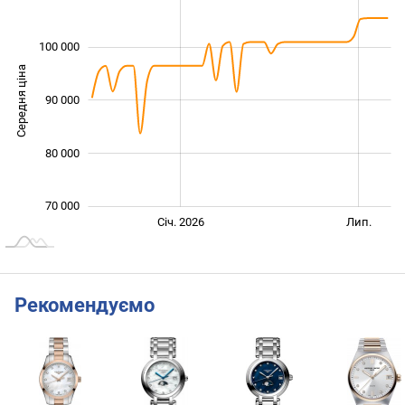
100 000
Середня ціна
90 000
100 000
80 000
70 000
Січ. 2027
Лип.
Січ. 2026
Лип.
L
Рекомендуємо