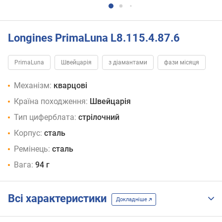
Longines PrimaLuna L8.115.4.87.6
PrimaLuna
Швейцарія
з діамантами
фази місяця
Механізм:
кварцові
Країна походження:
Швейцарія
Тип циферблата:
стрілочний
Корпус:
сталь
Ремінець:
сталь
Вага:
94 г
Всі характеристики
Докладніше