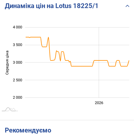
Динаміка цін на Lotus 18225/1
 200
 400
 600
 500
 500
 000
4 000
3 500
Середня ціна
3 000
2 400
2 500
2 000
2024
2025
2028
2026
L
Рекомендуємо