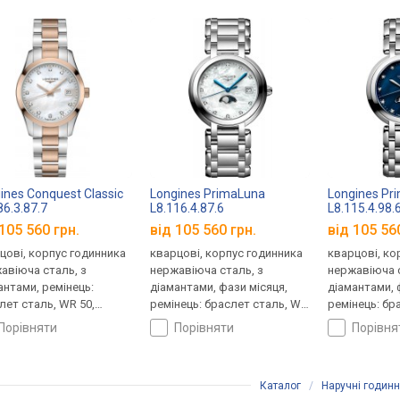
ines Conquest Classic
Longines PrimaLuna
Longines Pr
86.3.87.7
L8.116.4.87.6
L8.115.4.98.
105 560 грн.
від 105 560 грн.
від 105 56
цові, корпус годинника
кварцові, корпус годинника
кварцові, ко
авіюча сталь, з
нержавіюча сталь, з
нержавіюча с
антами, ремінець:
діамантами, фази місяця,
діамантами, 
лет сталь, WR 50,
ремінець: браслет сталь, WR
ремінець: бр
царія
30, Швейцарія
30, Швейцарі
порівняти
порівняти
порівн
Каталог
/
Наручні годин