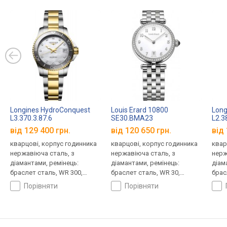
Longines HydroConquest
Louis Erard 10800
Long
L3.370.3.87.6
SE30.BMA23
L2.3
від 129 400 грн.
від 120 650 грн.
від 
кварцові, корпус годинника
кварцові, корпус годинника
квар
нержавіюча сталь, з
нержавіюча сталь, з
нерж
діамантами, ремінець:
діамантами, ремінець:
діам
браслет сталь, WR 300,
браслет сталь, WR 30,
брас
Швейцарія
Швейцарія
Швей
порівняти
порівняти