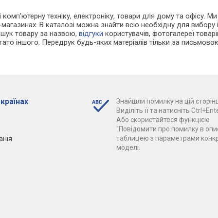
і комп'ютерну техніку, електроніку, товари для дому та офісу. М
-магазинах. В каталозі можна знайти всю необхідну для вибор
ошук товару за назвою,
відгуки
користувачів, фотогалереї товарів,
агато іншого. Передрук будь-яких матеріалів тільки за письмово
 країнах
Знайшли помилку на цій сторінц
Виділіть її та натисніть Ctrl+Ente
Або скористайтеся функцією
"Повідомити про помилку в опис
анія
таблицею з параметрами конк
моделі.