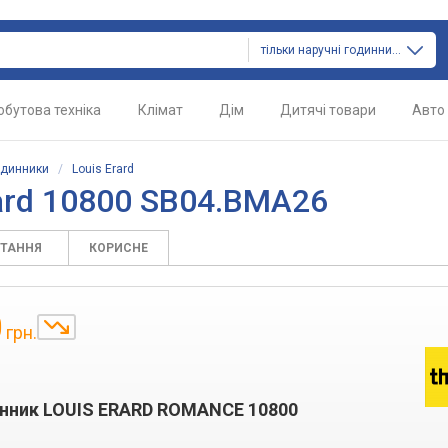
тільки наручні годинники
обутова техніка
Клімат
Дім
Дитячі товари
Авто
одинники
/
Louis Erard
ard 10800 SB04.BMA26
ИТАННЯ
КОРИСНЕ
0
грн.
инник LOUIS ERARD ROMANCE 10800