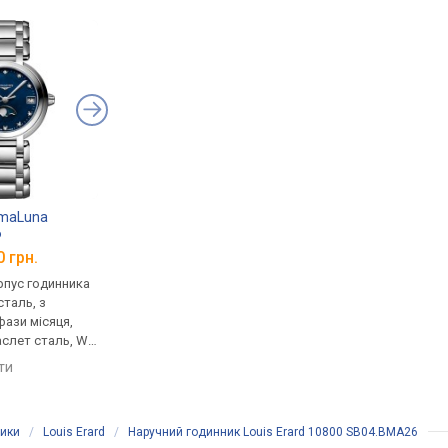
imaLuna
Frederique Constant FC-
Louis Erard 11810
6
240VD2NH2B
SE34.BDCB1
0 грн.
від 100 410 грн.
від 121 200 грн.
рпус годинника
кварцові, корпус годинника
кварцові, корпус го
таль, з
нержавіюча сталь, з
нержавіюча сталь, з
фази місяця,
діамантами, ремінець:
діамантами, ремінець
аслет сталь, WR
браслет сталь, WR 50,
браслет сталь, WR 50
я
Швейцарія
Швейцарія
яти
порівняти
порівняти
ники
/
Louis Erard
/
Наручний годинник Louis Erard 10800 SB04.BMA26