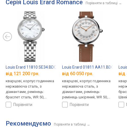
Серія Louis Erard Romance
Порівняти в таблиці
→
Louis Erard 11810 SE34.BDCB1
Louis Erard 01811 AA11.BDCB10
Loui
від 121 200 грн.
від 60 050 грн.
від 
кварцові, корпус годинника
кварцові, корпус годинника
квар
нержавіюча сталь, з
нержавіюча сталь, з
нерж
діамантами, ремінець:
діамантами, ремінець:
брас
браслет сталь, WR 50,
ремінець шкіряний, WR 50,
Швей
Швейцарія
Швейцарія
порівняти
порівняти
Рекомендуємо
Порівняти в таблиці
→