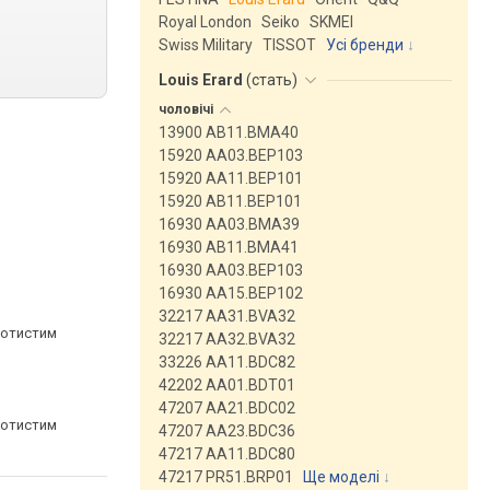
Royal London
Seiko
SKMEI
Swiss Military
TISSOT
Усі бренди
Louis Erard
(
стать
)
чоловічі
13900 AB11.BMA40
15920 AA03.BEP103
15920 AA11.BEP101
15920 AB11.BEP101
16930 AA03.BMA39
16930 AB11.BMA41
16930 AA03.BEP103
16930 AA15.BEP102
32217 AA31.BVA32
лотистим
32217 AA32.BVA32
33226 AA11.BDC82
42202 AA01.BDT01
47207 AA21.BDC02
лотистим
47207 AA23.BDC36
47217 AA11.BDC80
47217 PR51.BRP01
Ще моделі
↓