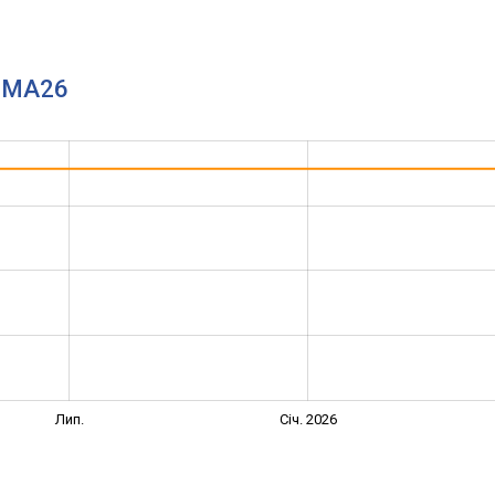
.BMA26
Лип.
Січ. 2026