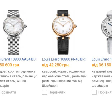
s Erard 10800 AA34.BDCA10
Louis Erard 10800 PR40.BRCA10
Louis Erard
50 600 грн.
від 42 250 грн.
від 36 150 
цові, корпус годинника
кварцові, корпус годинника
кварцові, ко
авіюча сталь, ремінець:
нержавіюча сталь, ремінець:
нержавіюча с
лет сталь, WR 50,
ремінець шкіряний, WR 50,
ремінець шкі
царія
Швейцарія
Швейцарія
порівняти
порівняти
порівн