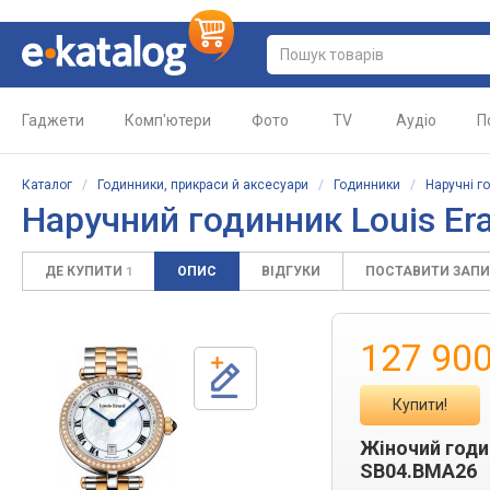
Гаджети
Комп'ютери
Фото
TV
Аудіо
П
Каталог
/
Годинники, прикраси й аксесуари
/
Годинники
/
Наручні г
Наручний годинник Louis Er
ДЕ КУПИТИ
ОПИС
ВІДГУКИ
ПОСТАВИТИ ЗАП
1
127 90
Купити!
Жіночий год
SB04.BMA26