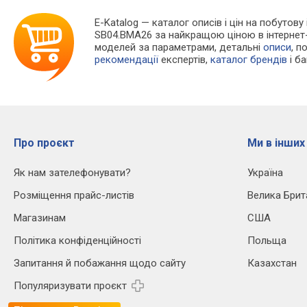
E-Katalog
— каталог описів і цін на побутову 
SB04.BMA26 за найкращою ціною в інтернет
моделей за параметрами, детальні
описи
, п
рекомендації
експертів,
каталог брендів
і б
Про проєкт
Ми в інших
Як нам зателефонувати?
Україна
Розміщення прайс-листів
Велика Брит
Магазинам
США
Політика конфіденційності
Польща
Запитання й побажання щодо сайту
Казахстан
Популяризувати проєкт