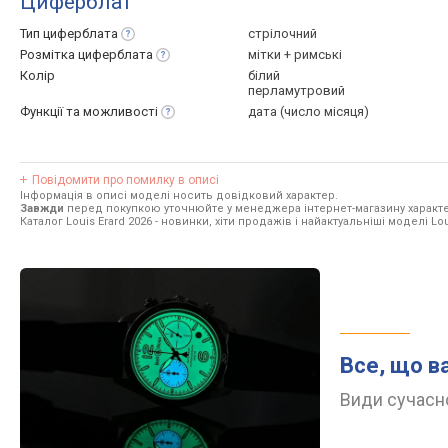
Циферблат
Тип
циферблата
стрілочний
Розмітка
циферблата
мітки + римські
Колір
білий
перламутровий
Функції та
можливості
дата (число місяця)
Повідомити про помилку в описі
Інформація в описі моделі носить довідковий характер.
Завжди
перед покупкою уточнюйте у менеджера інтернет-магазину характе
Каталог Louis Erard 2026
- новинки, хіти продажів і найактуальніші моделі Lou
Все, що в
Види сучасно