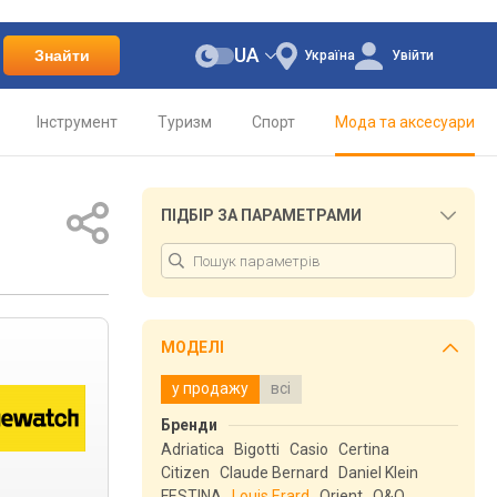
UA
Знайти
Україна
Увійти
Інструмент
Туризм
Спорт
Мода та аксесуари
ПІДБІР ЗА ПАРАМЕТРАМИ
МОДЕЛІ
у продажу
всі
Бренди
Adriatica
Bigotti
Casio
Certina
Citizen
Claude Bernard
Daniel Klein
FESTINA
Louis Erard
Orient
Q&Q