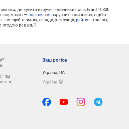
и знаємо, де купити наручні годинники Louis Erard 10800
у інформацію —
порівняння
наручних годинників, підбір
 глосарій термінів, огляди, інструкції,
рейтинг
товарів,
ю згодою редакції.
Ваш регіон
і?
r.
Україна
,
UA
і" під
ретної
Україна