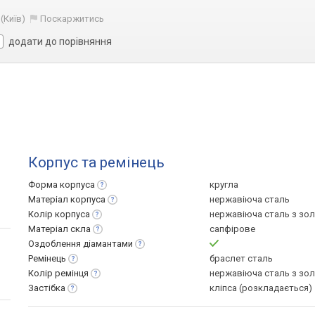
(Київ)
Поскаржитись
додати до порівняння
Корпус та ремінець
Форма
корпуса
кругла
Матеріал
корпуса
нержавіюча сталь
Колір
корпуса
нержавіюча сталь з зо
Матеріал
скла
сапфірове
Оздоблення
діамантами
Ремінець
браслет сталь
Колір
ремінця
нержавіюча сталь з зо
Застібка
кліпса (розкладається)