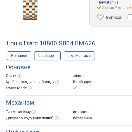
Thewatch.ua
З нами 7 років
в список
Louis Erard 10800 SB04.BMA26
Romance
Швейцарія
з діамантами
Основне
Стать
жіночі
Країна походження
бренду
Швейцарія
Swiss
Made
Механізм
Тип
механізму
кварцові
Джерело ходу
(живлення)
батарейка