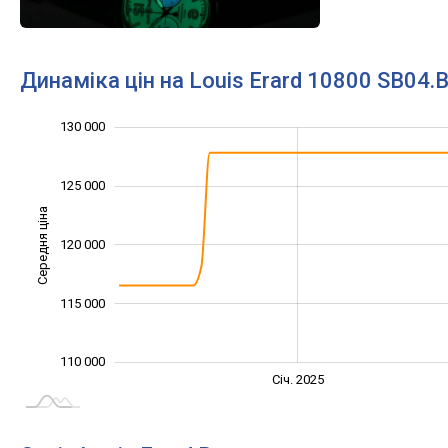
Динаміка цін на Louis Erard 10800 SB04
130 000
100 000
105 000
135 000
125 000
Середня ціна
120 000
110 000
115 000
110 000
Січ. 2027
Лип.
Січ. 2025
L