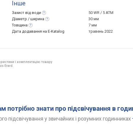
Інше
Захист від
води
50 WR / 5 ATM
Діаметр /
ширина
30 мм
Товщина
7 мм
Дата додавання на E-Katalog
травень 2022
ристики і комплектацію товару
is Erard.
ам потрібно знати про підсвічування в год
го підсвічування у звичайних і розумних годинниках