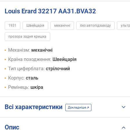
Louis Erard 32217 AA31.BVA32
1931
Швейцарія
механічні
без автопідзаводу
ультр
прозора задня кришка
Механізм:
механічні
Країна походження:
Швейцарія
Тип циферблата:
стрілочний
Корпус:
сталь
Ремінець:
шкіра
Всі характеристики
Докладніше
Опис