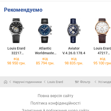
Рекомендуємо
Louis Erard
Atlantic
Aviator
Louis Erar
32217
Worldmaster
V.4.26.0.178.4
47217
AA32.BVA32
Bicompax
PR51.BRP0
від
від
від
від
52852.41.53
98 950 грн.
85 794 грн.
98 835 грн.
95 100 грн
Наручні годинники
Louis Erard
Фільтр
Усі моде
Повна версія сайту
Політика конфіденційності
Запитання й побажання щодо сайту