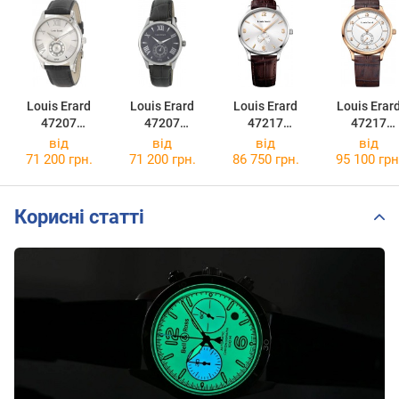
Louis Erard
Louis Erard
Louis Erard
Louis Erar
47207
47207
47217
47217
AA21.BDC02
AA23.BDC36
AA11.BDC80
PR51.BRP0
від
від
від
від
71 200 грн.
71 200 грн.
86 750 грн.
95 100 грн
Корисні статті