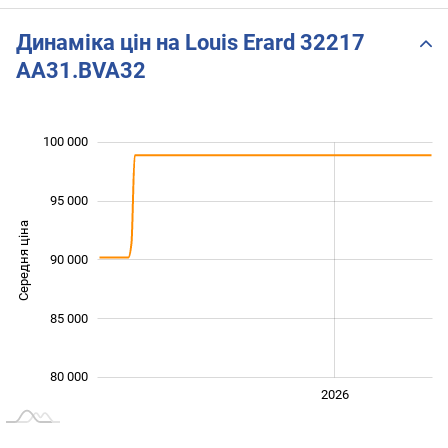
Динаміка цін на Louis Erard 32217
AA31.BVA32
 000
 000
 000
 000
 000
 000
 000
100 000
95 000
Середня ціна
90 000
100 000
85 000
80 000
2024
2025
2028
2026
L