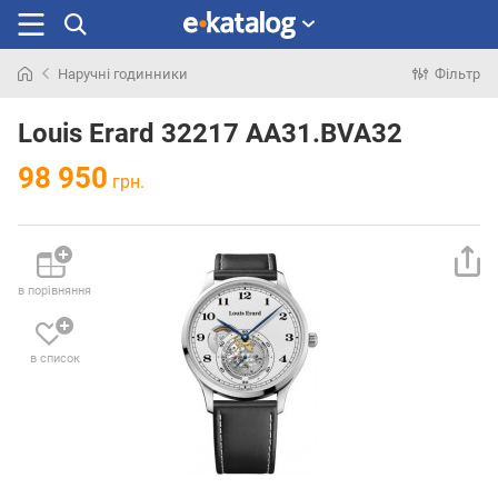
Наручні годинники
Фільтр
Шукали
раніше
Louis Erard 32217 AA31.BVA32
98 950
грн.
в порівняння
в список