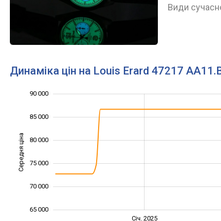
Види сучасно
Динаміка цін на Louis Erard 47217 AA11
90 000
50 000
55 000
60 000
95 000
85 000
Середня ціна
80 000
60 000
75 000
70 000
65 000
Січ. 2027
Лип.
Січ. 2025
L