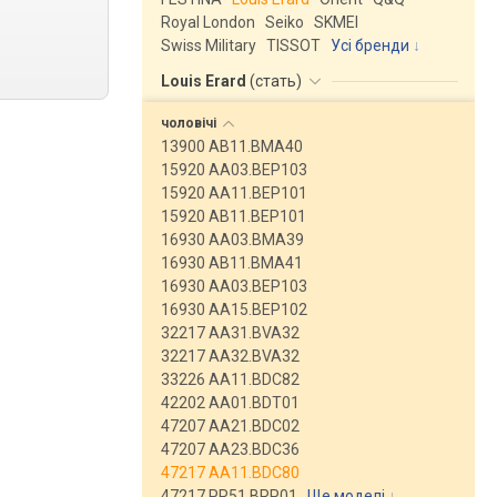
Royal London
Seiko
SKMEI
Swiss Military
TISSOT
Усі бренди
Louis Erard
(
стать
)
чоловічі
13900 AB11.BMA40
15920 AA03.BEP103
15920 AA11.BEP101
15920 AB11.BEP101
16930 AA03.BMA39
16930 AB11.BMA41
16930 AA03.BEP103
16930 AA15.BEP102
32217 AA31.BVA32
32217 AA32.BVA32
33226 AA11.BDC82
42202 AA01.BDT01
47207 AA21.BDC02
47207 AA23.BDC36
47217 AA11.BDC80
47217 PR51.BRP01
Ще моделі
↓