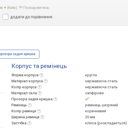
ів
(Київ)
Поскаржитись
додати до порівняння
прозора задня кришка
Корпус та ремінець
Форма
корпуса
кругла
Матеріал
корпуса
нержавіюча сталь
Колір
корпуса
нержавіюча сталь
Матеріал
скла
сапфірове
Прозора задня
кришка
Ремінець
ремінець шкіряний
Колір
ремінця
коричневий
Ширина
ремінця
20 мм
Застібка
кліпса (розкладається)