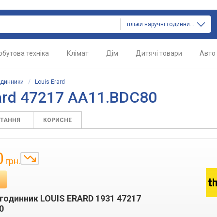
тільки наручні годинники
обутова техніка
Клімат
Дім
Дитячі товари
Авто
одинники
/
Louis Erard
ard 47217 AA11.BDC80
ИТАННЯ
КОРИСНЕ
0
грн.
годинник LOUIS ERARD 1931 47217
0