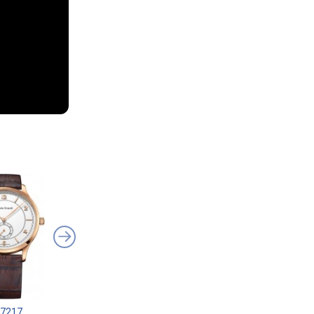
47217
Certina DS Podium
Hamilton Khaki Aviat