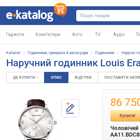
Гаджети
Комп'ютери
Фото
TV
Аудіо
П
Каталог
/
Годинники, прикраси й аксесуари
/
Годинники
/
Наручні г
Наручний годинник Louis Er
ДЕ КУПИТИ
ОПИС
ВІДГУКИ
ПОСТАВИТИ ЗАП
1
86 75
Купити!
Чоловічий 
AA11.BDC8