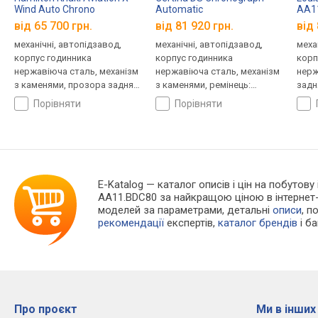
Wind Auto Chrono
Automatic
AA1
H77616533
C038.462.16.037.00
від 65 700 грн.
від 81 920 грн.
від 
механічні, автопідзавод,
механічні, автопідзавод,
меха
корпус годинника
корпус годинника
корп
нержавіюча сталь, механізм
нержавіюча сталь, механізм
нерж
з каменями, прозора задня
з каменями, ремінець:
задн
кришка, ремінець: ремінець
ремінець шкіряний, WR 100,
ремі
порівняти
порівняти
шкіряний, WR 100, Швейцарія
Швейцарія
Швей
E-Katalog
— каталог описів і цін на побутову 
AA11.BDC80 за найкращою ціною в інтернет
моделей за параметрами, детальні
описи
, п
рекомендації
експертів,
каталог брендів
і б
Про проєкт
Ми в інших