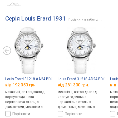
Серія Louis Erard 1931
Порівняти в таблиці
→
Louis Erard 31218 AA24.BDC19
Louis Erard 31218 AD24.BDC19
Loui
від 192 350 грн.
від 281 300 грн.
від 
механічні, автопідзавод,
механічні, автопідзавод,
меха
корпус годинника
корпус годинника
корп
нержавіюча сталь, з
нержавіюча сталь, з
нерж
діамантами, механізм з
діамантами, механізм з
задн
каменями, прозора задня
каменями, прозора задня
ремі
порівняти
порівняти
кришка, фази місяця,
кришка, фази місяця,
Швей