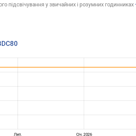
го підсвічування у звичайних і розумних годинниках
.BDC80
Лип.
Січ. 2026