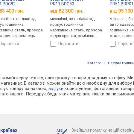
1.BDC82
PR11.BDC80
PR51.BRP01
83 400 грн.
від 82 300 грн.
від 95 100 
нічні, автопідзавод,
механічні, автопідзавод,
механічні, бе
ус годинника
корпус годинника
автопідзавод
авіюча сталь, прозора
нержавіюча сталь, прозора
годинника н
я кришка, ремінець:
задня кришка, ремінець:
сталь, прозо
нець шкіряний, WR 50,
ремінець шкіряний, WR 50,
кришка, ремі
порівняти
порівняти
порівн
царія
Швейцарія
шкіряний, WR
Каталог
/
Наручні годин
і комп'ютерну техніку, електроніку, товари для дому та офісу. М
-магазинах. В каталозі можна знайти всю необхідну для вибору
ошук товару за назвою,
відгуки
користувачів, фотогалереї товарів,
агато іншого. Передрук будь-яких матеріалів тільки за письмово
 країнах
Знайшли помилку на цій сторінц