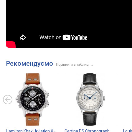
Рекомендуємо
Порівняти в таблиці
→
Hamilton Khaki Aviation X-
Certina DS Chronograph
Loui