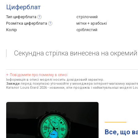
Циферблат
Тип
циферблата
стрілочний
Розмітка
циферблата
мітки + арабські
Колір
сріблястий
Секундна стрілка винесена на окремий
Повідомити про помилку в описі
Інформація в описі моделі носить довідковий характер.
Завжди
перед покупкою уточнюйте у менеджера інтернет-магазину характе
Каталог Louis Erard 2026
- новинки, хіти продажів і найактуальніші моделі Lou
Все, що в