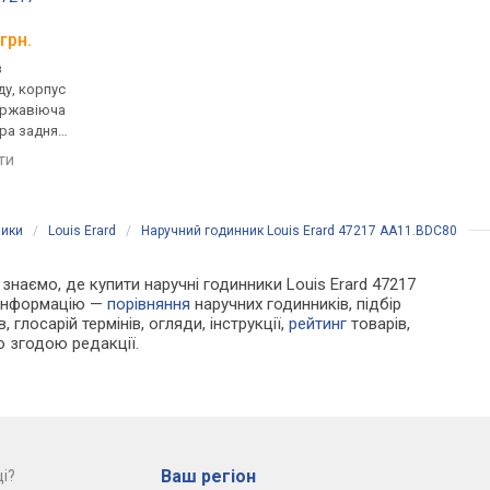
C034.427.36.037.00
Pilot Pioneer H7671
грн.
від 74 650 грн.
від 77 840 грн.
з
механічні, автопідзавод,
механічні, автопідза
у, корпус
корпус годинника
корпус годинника
ержавіюча
нержавіюча сталь, механізм
нержавіюча сталь, м
ра задня
з каменями, ремінець:
з каменями, прозора
нець: ремінець
ремінець шкіряний, WR 100,
кришка, ремінець: ре
яти
порівняти
порівняти
 50, Швейцарія
Швейцарія
шкіряний, WR 50, Шв
ники
/
Louis Erard
/
Наручний годинник Louis Erard 47217 AA11.BDC80
и знаємо, де купити наручні годинники Louis Erard 47217
 інформацію —
порівняння
наручних годинників, підбір
 глосарій термінів, огляди, інструкції,
рейтинг
товарів,
ю згодою редакції.
Ваш регіон
і?