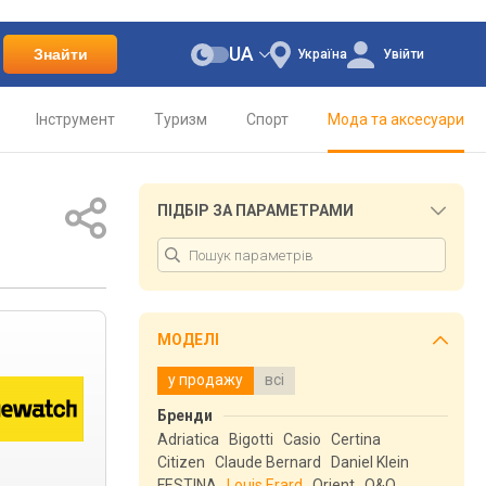
UA
Знайти
Україна
Увійти
Інструмент
Туризм
Спорт
Мода та аксесуари
ПІДБІР ЗА ПАРАМЕТРАМИ
МОДЕЛІ
у продажу
всі
Бренди
Adriatica
Bigotti
Casio
Certina
Citizen
Claude Bernard
Daniel Klein
FESTINA
Louis Erard
Orient
Q&Q