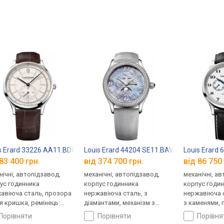
s Erard 33226 AA11.BDC82
Louis Erard 44204 SE11.BAV01
Louis Erard
83 400 грн.
від 374 700 грн.
від 86 750 
нічні, автопідзавод,
механічні, автопідзавод,
механічні, а
ус годинника
корпус годинника
корпус годи
авіюча сталь, прозора
нержавіюча сталь, з
нержавіюча с
я кришка, ремінець:
діамантами, механізм з
з каменями, 
нець шкіряний, WR 50,
каменями, прозора задня
кришка, ремі
порівняти
порівняти
порівн
царія
кришка, фази місяця,
шкіряний, WR