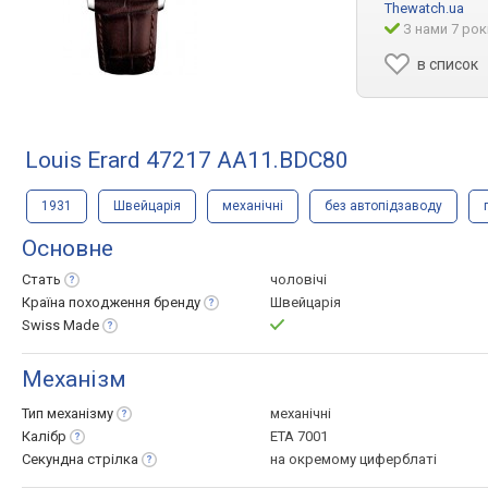
Thewatch.ua
З нами 7 рок
в список
Louis Erard 47217 AA11.BDC80
1931
Швейцарія
механічні
без автопідзаводу
Основне
Стать
чоловічі
Країна походження
бренду
Швейцарія
Swiss
Made
Механізм
Тип
механізму
механічні
Калібр
ETA 7001
Секундна
стрілка
на окремому циферблаті