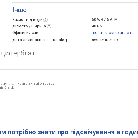
Інше
Захист від
води
50 WR / 5 ATM
Діаметр /
ширина
40 мм
Офіційний сайт
montres-louiserard.ch
Дата додавання на E-Katalog
жовтень 2019
 циферблат.
ристики і комплектацію товару
is Erard.
ам потрібно знати про підсвічування в год