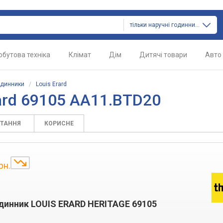
тільки наручні годинники
обутова техніка
Клімат
Дім
Дитячі товари
Авто
одинники
/
Louis Erard
ard 69105 AA11.BTD20
ИТАННЯ
КОРИСНЕ
рн.
динник LOUIS ERARD HERITAGE 69105