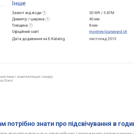
Інше
Захист від
води
50 WR / 5 ATM
Діаметр /
ширина
40 мм
Товщина
8 мм
Офіційний сайт
montres-louiserard.ch
Дата додавання на E-Katalog
листопад 2015
ристики і комплектацію товару
is Erard.
ам потрібно знати про підсвічування в год
го підсвічування у звичайних і розумних годинниках