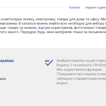
Каталог
/
Наручні годин
і комп'ютерну техніку, електроніку, товари для дому та офісу. М
-магазинах. В каталозі можна знайти всю необхідну для вибору
ошук товару за назвою,
відгуки
користувачів, фотогалереї товарів,
агато іншого. Передрук будь-яких матеріалів тільки за письмово
 країнах
Знайшли помилку на цій сторінц
Виділіть її та натисніть Ctrl+Ente
Або скористайтеся функцією
"Повідомити про помилку в опис
анія
таблицею з параметрами конк
моделі.