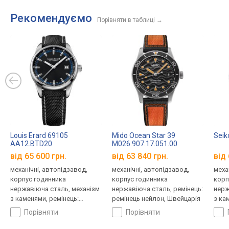
Рекомендуємо
Порівняти в таблиці
→
Louis Erard 69105
Mido Ocean Star 39
Seik
AA12.BTD20
M026.907.17.051.00
від 65 600 грн.
від 63 840 грн.
від 
механічні, автопідзавод,
механічні, автопідзавод,
меха
корпус годинника
корпус годинника
корп
нержавіюча сталь, механізм
нержавіюча сталь, ремінець:
нерж
з каменями, ремінець:
ремінець нейлон, Швейцарія
з ка
ремінець нейлон, WR 50,
ремі
порівняти
порівняти
Швейцарія
Япон