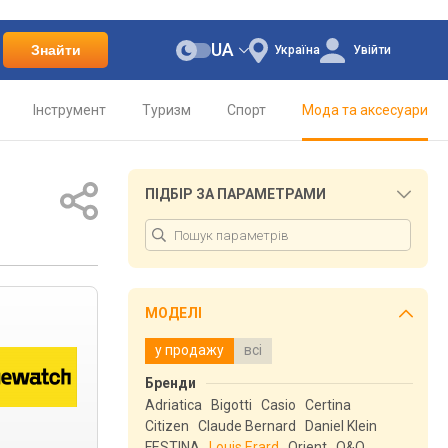
UA
Знайти
Україна
Увійти
Інструмент
Туризм
Спорт
Мода та аксесуари
ПІДБІР ЗА ПАРАМЕТРАМИ
МОДЕЛІ
у продажу
всі
Бренди
Adriatica
Bigotti
Casio
Certina
Citizen
Claude Bernard
Daniel Klein
FESTINA
Louis Erard
Orient
Q&Q