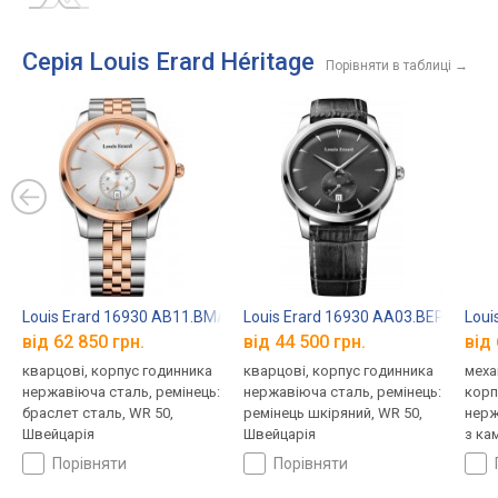
Серія Louis Erard Héritage
Порівняти в таблиці
→
Louis Erard 16930 AB11.BMA41
Louis Erard 16930 AA03.BEP103
Loui
від 62 850 грн.
від 44 500 грн.
від 
кварцові, корпус годинника
кварцові, корпус годинника
меха
нержавіюча сталь, ремінець:
нержавіюча сталь, ремінець:
корп
браслет сталь, WR 50,
ремінець шкіряний, WR 50,
нерж
Швейцарія
Швейцарія
з ка
криш
порівняти
порівняти
шкір