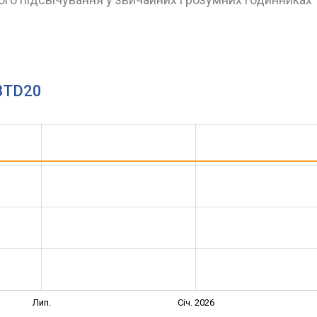
.BTD20
Лип.
Січ. 2026