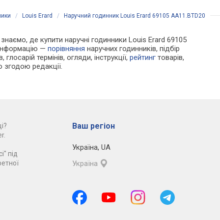
ники
/
Louis Erard
/
Наручний годинник Louis Erard 69105 AA11.BTD20
и знаємо, де купити наручні годинники Louis Erard 69105
 інформацію —
порівняння
наручних годинників, підбір
 глосарій термінів, огляди, інструкції,
рейтинг
товарів,
ю згодою редакції.
Ваш регіон
і?
r.
Україна
,
UA
і" під
ретної
Україна