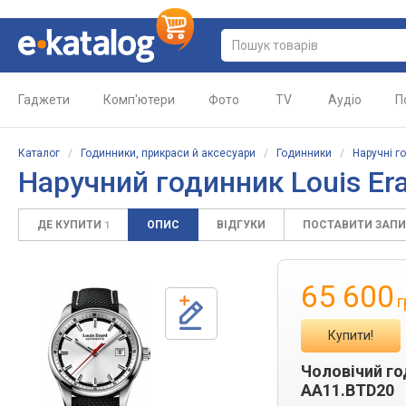
Гаджети
Комп'ютери
Фото
TV
Аудіо
П
Каталог
/
Годинники, прикраси й аксесуари
/
Годинники
/
Наручні г
Наручний годинник Louis Er
ДЕ КУПИТИ
ОПИС
ВІДГУКИ
ПОСТАВИТИ ЗАП
1
65 600
г
Купити!
Чоловічий го
AA11.BTD20