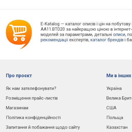
E-Katalog
— каталог описів і цін на побутову 
AA11.BTD20 за найкращою ціною в інтернет
моделей за параметрами, детальні
описи
, п
рекомендації
експертів,
каталог брендів
і б
Про проєкт
Ми в інших
Як нам зателефонувати?
Україна
Розміщення прайс-листів
Велика Брит
Магазинам
США
Політика конфіденційності
Польща
Запитання й побажання щодо сайту
Казахстан