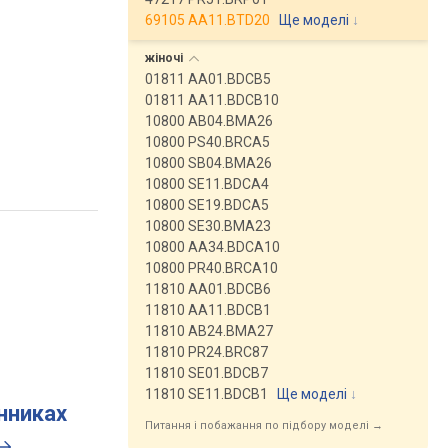
69105 AA11.BTD20
Ще моделі
↓
жіночі
01811 AA01.BDCB5
01811 AA11.BDCB10
10800 AB04.BMA26
10800 PS40.BRCA5
10800 SB04.BMA26
10800 SE11.BDCA4
10800 SE19.BDCA5
10800 SE30.BMA23
10800 AA34.BDCA10
10800 PR40.BRCA10
11810 AA01.BDCB6
11810 AA11.BDCB1
11810 AB24.BMA27
11810 PR24.BRC87
11810 SE01.BDCB7
11810 SE11.BDCB1
Ще моделі
↓
инниках
Питання і побажання по підбору моделі →