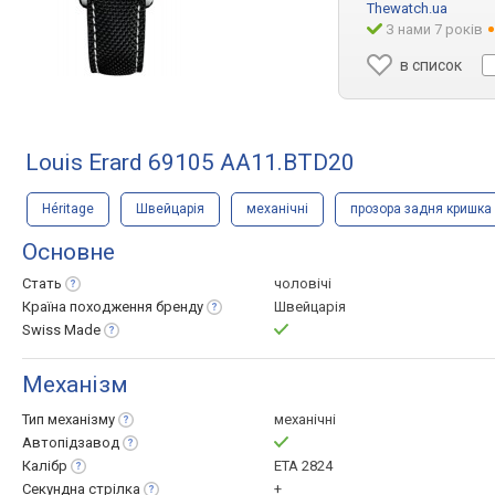
Thewatch.ua
З нами 7 років
в список
Louis Erard 69105 AA11.BTD20
Héritage
Швейцарія
механічні
прозора задня кришка
Основне
Стать
чоловічі
Країна походження
бренду
Швейцарія
Swiss
Made
Механізм
Тип
механізму
механічні
Автопідзавод
Калібр
ETA 2824
Секундна
стрілка
+