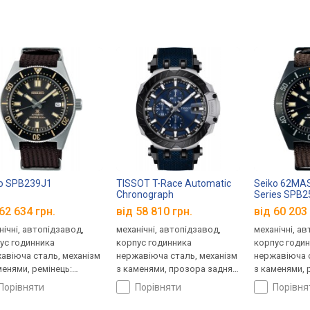
o SPB239J1
TISSOT T-Race Automatic
Seiko 62MAS
Chronograph
Series SPB2
T115.427.27.041.00
62 634 грн.
від 58 810 грн.
від 60 203 
нічні, автопідзавод,
механічні, автопідзавод,
механічні, а
ус годинника
корпус годинника
корпус годи
авіюча сталь, механізм
нержавіюча сталь, механізм
нержавіюча с
менями, ремінець:
з каменями, прозора задня
з каменями, 
нець нейлон, WR 200,
кришка, ремінець: ремінець
ремінець ней
порівняти
порівняти
порівн
ія
нейлон, WR 100, Швейцарія
Японія