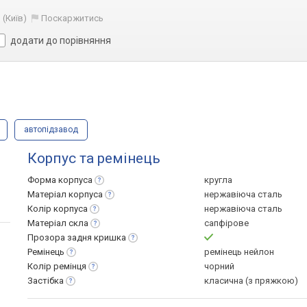
(Київ)
Поскаржитись
додати до порівняння
автопідзавод
Корпус та ремінець
Форма
корпуса
кругла
Матеріал
корпуса
нержавіюча сталь
Колір
корпуса
нержавіюча сталь
Матеріал
скла
сапфірове
Прозора задня
кришка
Ремінець
ремінець нейлон
Колір
ремінця
чорний
Застібка
класична (з пряжкою)