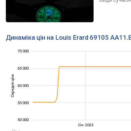
Динаміка цін на Louis Erard 69105 AA11
70 000
40 000
45 000
75 000
65 000
Середня ціна
60 000
50 000
55 000
50 000
Січ. 2027
Лип.
Січ. 2025
L