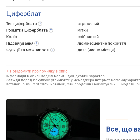
Циферблат
Тип
циферблата
стрілочний
Розмітка
циферблата
мітки
Колір
сріблястий
Підсвічування
люмінесцентне покриття
Функції та
можливості
дата (число місяця)
Повідомити про помилку в описі
Інформація в описі моделі носить довідковий характер.
Завжди
перед покупкою уточнюйте у менеджера інтернет-магазину характе
Каталог Louis Erard 2026
- новинки, хіти продажів і найактуальніші моделі Lou
Все, що в
Види сучасно