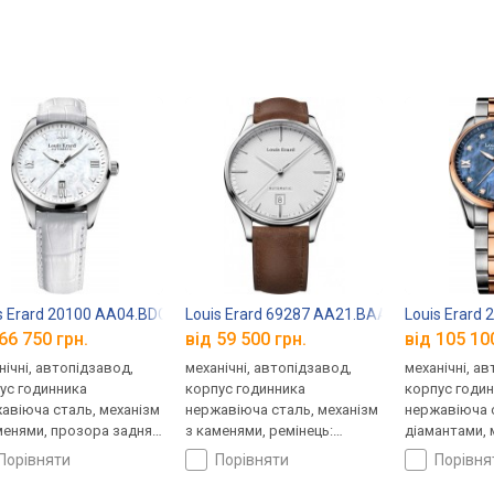
s Erard 20100 AA04.BDC71
Louis Erard 69287 AA21.BAAC82
Louis Erard
66 750 грн.
від 59 500 грн.
від 105 10
нічні, автопідзавод,
механічні, автопідзавод,
механічні, а
ус годинника
корпус годинника
корпус годи
авіюча сталь, механізм
нержавіюча сталь, механізм
нержавіюча с
менями, прозора задня
з каменями, ремінець:
діамантами, 
ка, ремінець: ремінець
ремінець шкіряний, WR 50,
каменями, п
порівняти
порівняти
порівн
яний, WR 50, Швейцарія
Швейцарія
кришка, ремі
сталь, WR 50