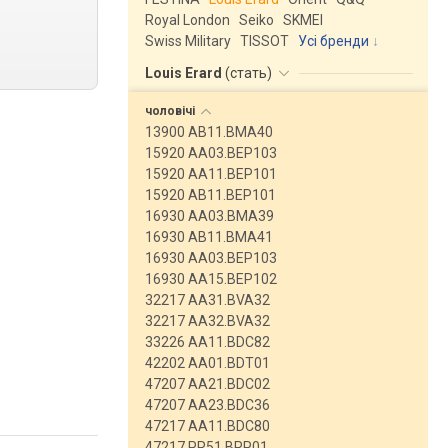
Royal London
Seiko
SKMEI
Swiss Military
TISSOT
Усі бренди
Louis Erard
(
стать
)
чоловічі
13900 AB11.BMA40
15920 AA03.BEP103
15920 AA11.BEP101
15920 AB11.BEP101
16930 AA03.BMA39
16930 AB11.BMA41
16930 AA03.BEP103
16930 AA15.BEP102
32217 AA31.BVA32
32217 AA32.BVA32
33226 AA11.BDC82
42202 AA01.BDT01
47207 AA21.BDC02
47207 AA23.BDC36
47217 AA11.BDC80
47217 PR51.BRP01