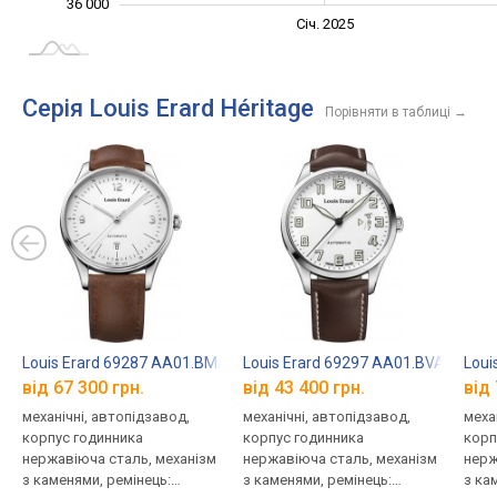
36 000
Січ. 2027
Лип.
Січ. 2025
L
Серія Louis Erard Héritage
Порівняти в таблиці
→
Louis Erard 69287 AA01.BMA08
Louis Erard 69297 AA01.BVA07
Loui
від 67 300 грн.
від 43 400 грн.
від 
механічні, автопідзавод,
механічні, автопідзавод,
меха
корпус годинника
корпус годинника
корп
нержавіюча сталь, механізм
нержавіюча сталь, механізм
нерж
з каменями, ремінець:
з каменями, ремінець:
з ка