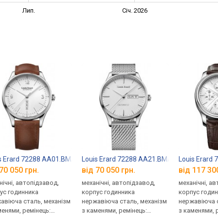
Лип.
Січ. 2026
s Erard 72288 AA01.BMA08
Louis Erard 72288 AA21.BMA08
Louis Erard
70 050 грн.
від 70 050 грн.
від 117 30
нічні, автопідзавод,
механічні, автопідзавод,
механічні, а
ус годинника
корпус годинника
корпус годи
авіюча сталь, механізм
нержавіюча сталь, механізм
нержавіюча с
менями, ремінець:
з каменями, ремінець:
з каменями, 