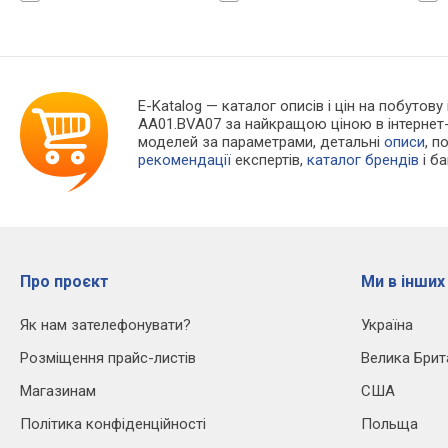
Швейцарія
Швейцарія
Швей
E-Katalog
— каталог описів і цін на побутову 
AA01.BVA07 за найкращою ціною в інтернет
моделей за параметрами, детальні
описи
, п
рекомендації
експертів,
каталог брендів
і б
Про проєкт
Ми в інших
Як нам зателефонувати?
Україна
Розміщення прайс-листів
Велика Брит
Магазинам
США
Політика конфіденційності
Польща