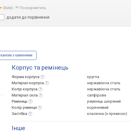
(Київ)
Поскаржитись
додати до порівняння
ханізм з каменями
Корпус та ремінець
Форма
корпуса
кругла
Матеріал
корпуса
нержавіюча сталь
Колір
корпуса
нержавіюча сталь
Матеріал
скла
сапфірове
Ремінець
ремінець шкіряний
Колір
ремінця
коричневий
Застібка
класична (з пряжкою)
Інше