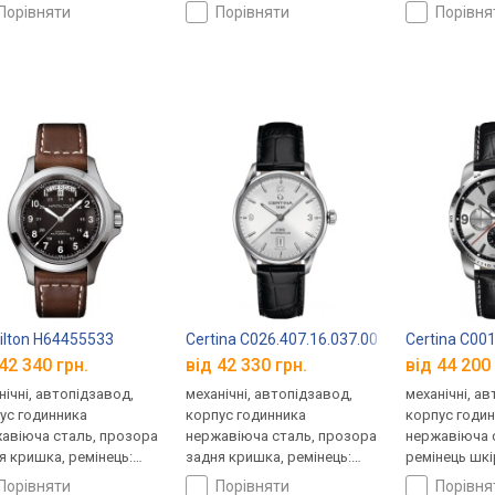
нець шкіряний, WR 50,
міланський браслет, WR 50,
ремінець шкі
порівняти
порівняти
порівн
царія
Швейцарія
Швейцарія
lton H64455533
Certina C026.407.16.037.00
Certina C001
42 340 грн.
від 42 330 грн.
від 44 200 
нічні, автопідзавод,
механічні, автопідзавод,
механічні, а
ус годинника
корпус годинника
корпус годи
авіюча сталь, прозора
нержавіюча сталь, прозора
нержавіюча с
я кришка, ремінець:
задня кришка, ремінець:
ремінець шкі
нець шкіряний, WR 50,
ремінець шкіряний, WR 100,
Швейцарія
порівняти
порівняти
порівн