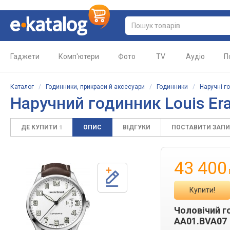
Гаджети
Комп'ютери
Фото
TV
Аудіо
П
Каталог
/
Годинники, прикраси й аксесуари
/
Годинники
/
Наручні г
Наручний годинник Louis Er
ДЕ КУПИТИ
ОПИС
ВІДГУКИ
ПОСТАВИТИ ЗАП
1
43 400
Купити!
Чоловічий г
AA01.BVA07