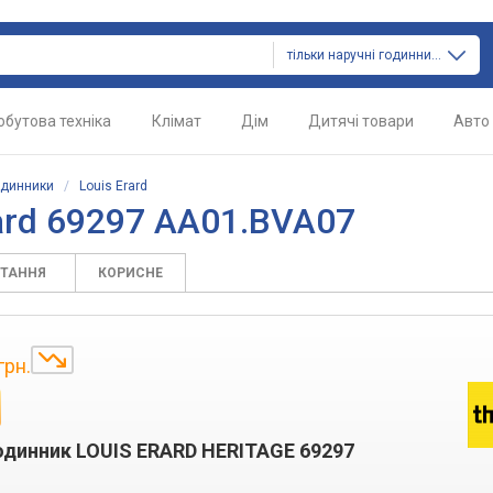
тільки наручні годинники
обутова техніка
Клімат
Дім
Дитячі товари
Авто
одинники
/
Louis Erard
ard 69297 AA01.BVA07
ИТАННЯ
КОРИСНЕ
грн.
одинник LOUIS ERARD HERITAGE 69297