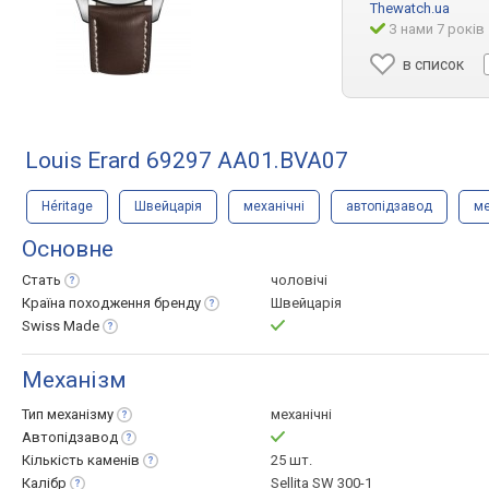
Thewatch.ua
З нами 7 років
в список
Louis Erard 69297 AA01.BVA07
Héritage
Швейцарія
механічні
автопідзавод
ме
Основне
Стать
чоловічі
Країна походження
бренду
Швейцарія
Swiss
Made
Механізм
Тип
механізму
механічні
Автопідзавод
Кількість
каменів
25 шт.
Калібр
Sellita SW 300-1