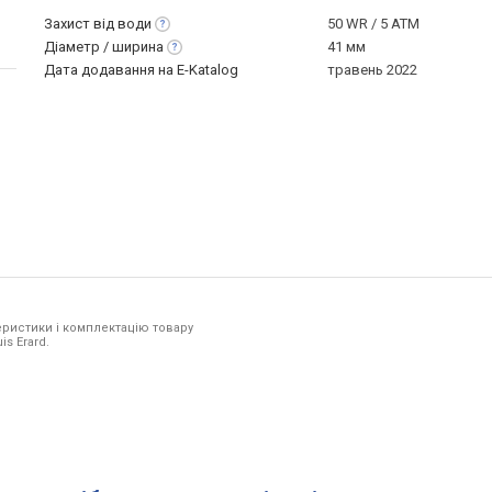
Захист від
води
50 WR / 5 ATM
Діаметр /
ширина
41 мм
Дата додавання на E-Katalog
травень 2022
ристики і комплектацію товару
is Erard.