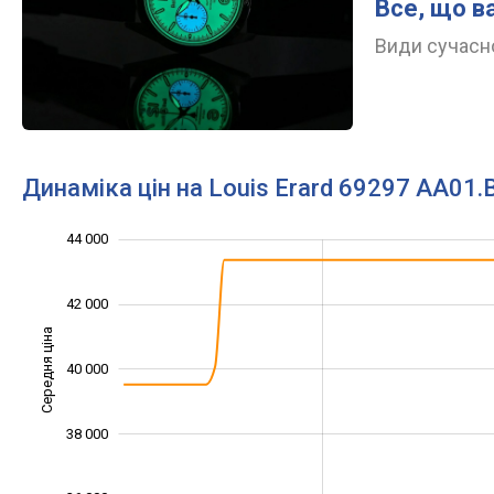
Все, що в
Види сучасно
Динаміка цін на Louis Erard 69297 AA01
35 000
37 000
39 000
46 000
34 000
32 000
44 000
42 000
Середня ціна
40 000
37 000
38 000