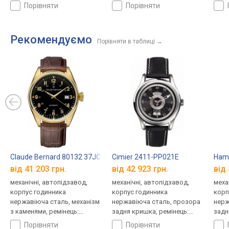
ремінець шкіряний, WR 50,
ремінець шкіряний, WR 50,
ремі
порівняти
порівняти
Швейцарія
Швейцарія
Швей
Рекомендуємо
Порівняти в таблиці
→
Claude Bernard 80132 37JC NID
Cimier 2411-PP021E
Hami
від 41 203 грн.
від 42 923 грн.
від 
механічні, автопідзавод,
механічні, автопідзавод,
меха
корпус годинника
корпус годинника
корп
нержавіюча сталь, механізм
нержавіюча сталь, прозора
нерж
з каменями, ремінець:
задня кришка, ремінець:
задн
ремінець шкіряний, WR 50,
ремінець шкіряний, WR 50,
ремі
порівняти
порівняти