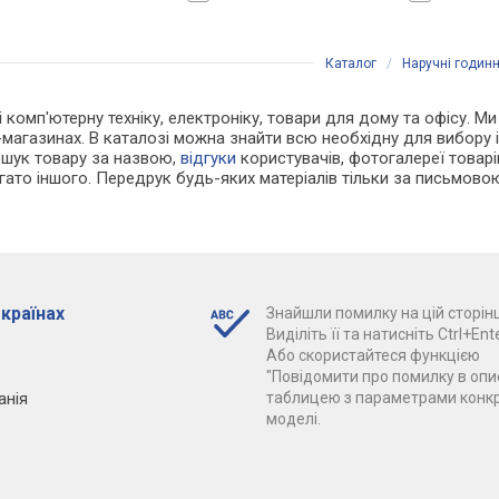
царія
Швейцарія
Каталог
/
Наручні годин
і комп'ютерну техніку, електроніку, товари для дому та офісу. М
-магазинах. В каталозі можна знайти всю необхідну для вибору
ошук товару за назвою,
відгуки
користувачів, фотогалереї товарів,
агато іншого. Передрук будь-яких матеріалів тільки за письмово
 країнах
Знайшли помилку на цій сторінц
Виділіть її та натисніть Ctrl+Ente
Або скористайтеся функцією
"Повідомити про помилку в опис
анія
таблицею з параметрами конк
моделі.