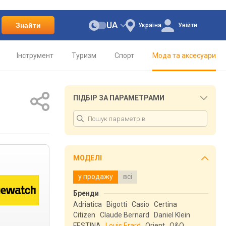
UA
Знайти
Україна
Увійти
Інструмент
Туризм
Спорт
Мода та аксесуари
ПІДБІР ЗА ПАРАМЕТРАМИ
МОДЕЛІ
у продажу
всі
Бренди
Adriatica
Bigotti
Casio
Certina
Citizen
Claude Bernard
Daniel Klein
FESTINA
Louis Erard
Orient
Q&Q