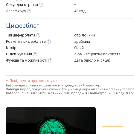
Секундна
стрілка
+
Запас
ходу
42 год
Циферблат
Тип
циферблата
стрілочний
Розмітка
циферблата
арабські
Колір
білий
Підсвічування
люмінесцентне покриття
Функції та
можливості
дата (число місяця)
Повідомити про помилку в описі
Інформація в описі моделі носить довідковий характер.
Завжди
перед покупкою уточнюйте у менеджера інтернет-магазину характе
Каталог Louis Erard 2026
- новинки, хіти продажів і найактуальніші моделі Lou