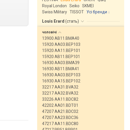
Royal London
Seiko
SKMEI
Swiss Military
TISSOT
Усі бренди
Louis Erard
(
стать
)
чоловічі
13900 AB11.BMA40
15920 AA03.BEP103
15920 AA11.BEP101
15920 AB11.BEP101
16930 AA03.BMA39
16930 AB11.BMA41
16930 AA03.BEP103
16930 AA15.BEP102
32217 AA31.BVA32
32217 AA32.BVA32
33226 AA11.BDC82
42202 AA01.BDT01
47207 AA21.BDC02
47207 AA23.BDC36
47217 AA11.BDC80
47217 PR51.BRP01