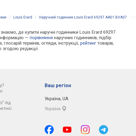
Швейцарія
шкіряний, WR 200, Ш
ники
/
Louis Erard
/
Наручний годинник Louis Erard 69297 AA01.BVA07
и знаємо, де купити наручні годинники Louis Erard 69297
 інформацію —
порівняння
наручних годинників, підбір
 глосарій термінів, огляди, інструкції,
рейтинг
товарів,
ю згодою редакції.
Ваш регіон
і?
r.
Україна
,
UA
і" під
ретної
Україна