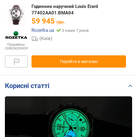
Годинник наручний Louis Erard
77402AA01.BMA04
59 945
грн.
Rozetka.ua
З нами 7 років
(Київ)
Продавець:
CHRONOSHOP
Перейти в магазин
Корисні статті