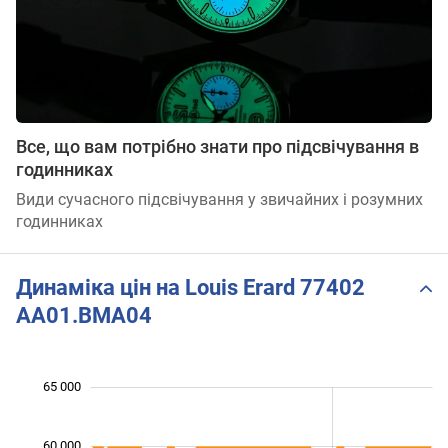
Все, що вам потрібно знати про підсвічування в
годинниках
Види сучасного підсвічування у звичайних і розумних
годинниках
Динаміка цін на Louis Erard 77402
AA01.BMA04
 000
 000
 000
 000
 000
 000
65 000
60 000