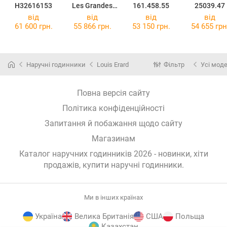
H32616153
Les Grandes
161.458.55
25039.47
Classiques
від
від
від
від
61968AA02M
61 600 грн.
55 866 грн.
53 150 грн.
54 655 грн
Наручні годинники
Louis Erard
Фільтр
Усі моде
Повна версія сайту
Політика конфіденційності
Запитання й побажання щодо сайту
Магазинам
Каталог наручних годинників 2026 - новинки, хіти
продажів,
купити наручні годинники
.
Ми в інших країнах
Україна
Велика Британія
США
Польща
Казахстан