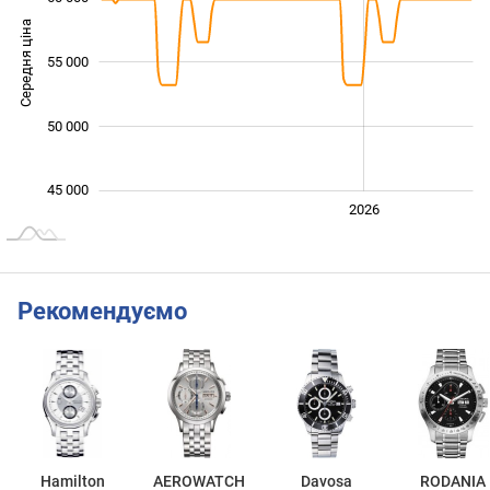
Середня ціна
48 000
55 000
50 000
45 000
2024
2025
2028
2026
L
Рекомендуємо
Hamilton
AEROWATCH
Davosa
RODANIA