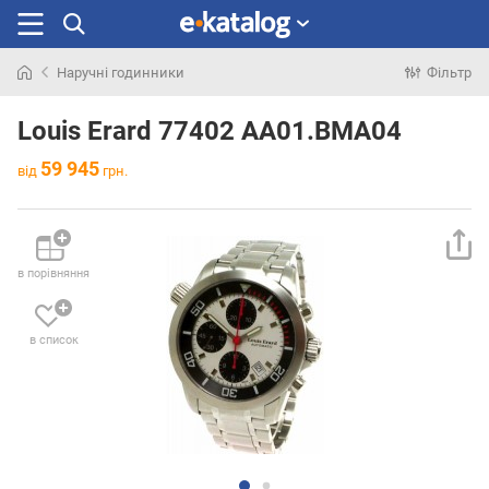
Наручні годинники
Фільтр
Шукали
раніше
Louis Erard 77402 AA01.BMA04
59 945
від
грн.
в порівняння
в список