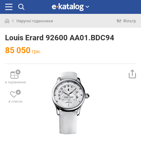
Наручні годинники
Фільтр
Шукали
раніше
Louis Erard 92600 AA01.BDC94
85 050
грн.
в порівняння
в список