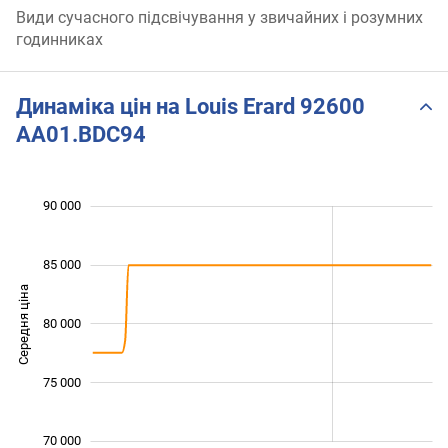
Види сучасного підсвічування у звичайних і розумних
годинниках
Динаміка цін на Louis Erard 92600
AA01.BDC94
 000
 000
 000
 000
 000
 000
90 000
85 000
Середня ціна
80 000
72 000
75 000
70 000