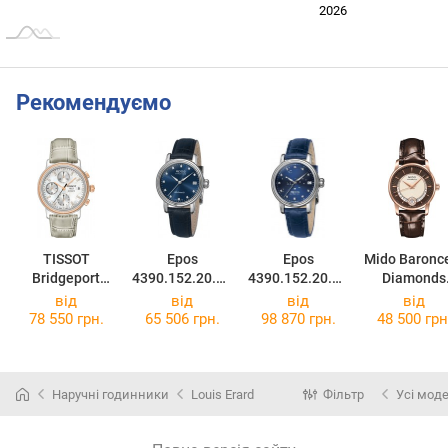
2024
2025
2028
2026
L
Рекомендуємо
TISSOT
Epos
Epos
Mido Baronce
Bridgeport
4390.152.20.86
4390.152.20.96
Diamonds
Automatic
.16
.16
M007.207.36
від
від
від
від
Valjoux Lady
91.00
78 550 грн.
65 506 грн.
98 870 грн.
48 500 грн
18k Gold
T71.1.479.76
Наручні годинники
Louis Erard
Фільтр
Усі моде