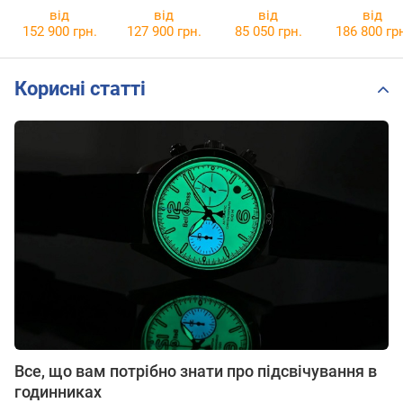
PR31.BMA51
AA36.BDP03
AA01.BDC94
SE01.BDC9
від
від
від
від
152 900 грн.
127 900 грн.
85 050 грн.
186 800 гр
Корисні статті
Все, що вам потрібно знати про підсвічування в
годинниках