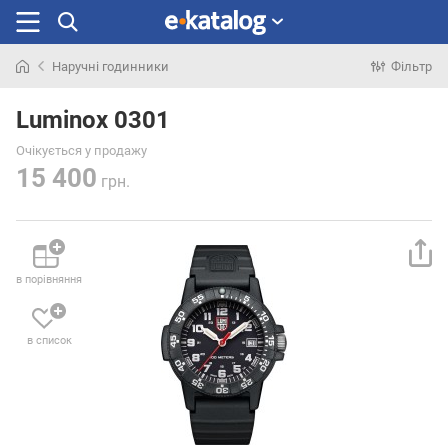
Наручні годинники
Фільтр
Шукали
раніше
Luminox 0301
Очікується у продажу
15 400
грн.
в порівняння
в список