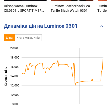
Обзор часов Luminox
Luminox Leatherback Sea
Lumin
XS.0301.L SPORT TIMER
Turtle Black Watch 0301
Turtl
AUTOMATIC 0920 SERIES.
0301.
Наручные часы. Alltime
Динаміка цін на Luminox 0301
Ціна
К-сть магазинів
20 000
 000
 000
 000
18 000
16 000
Середня ціна
14 000
10 000
12 000
10 000
8 000