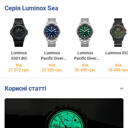
Серія Luminox Sea
Luminox
Luminox
Luminox
Luminox 03
0301.BO
Pacific Diver
Pacific Diver
3123
3137
від
від
від
від
21 072 грн.
25 930 грн.
30 450 грн.
18 340 грн
Корисні статті