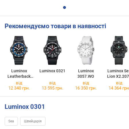
Рекомендуємо товари в наявності
Luminox
Luminox 0321
Luminox
Luminox Se
Leatherback
3057.WO
Lion X2.20
Sea Turtle
від
від
від
від
Giant XS.0324
12 340 грн.
13 595 грн.
16 350 грн.
14 364 грн
Luminox 0301
Sea
Швейцарія