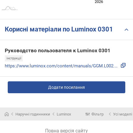
2024
2025
2028
2026
L
Корисні матеріали по Luminox 0301
Руководство пользователя к Luminox 0301
інструкції
https://www.luminox.com/content/manuals/GGM.L002.GMT.pdf
Додати посилання
Наручні годинники
Luminox
Фільтр
Усі моделі
Повна версія сайту