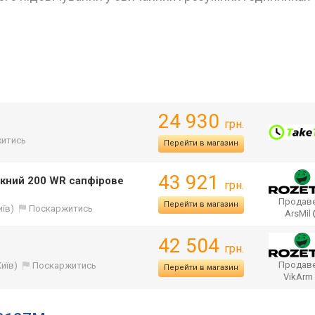
24 930
грн.
итись
Перейти в магазин
43 921
кний 200 WR сапфірове
грн.
Продаве
Перейти в магазин
иїв)
Поскаржитись
ArsMil
42 504
грн.
Продаве
Київ)
Поскаржитись
Перейти в магазин
VikArm