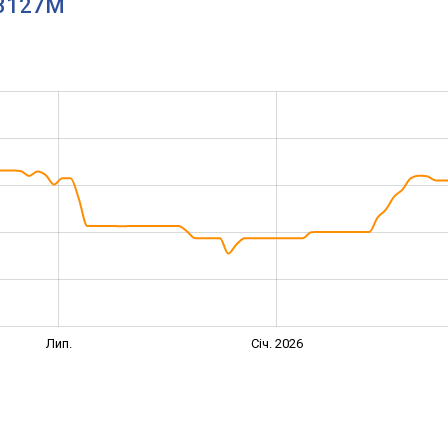
S.3127M
Лип.
Січ. 2026