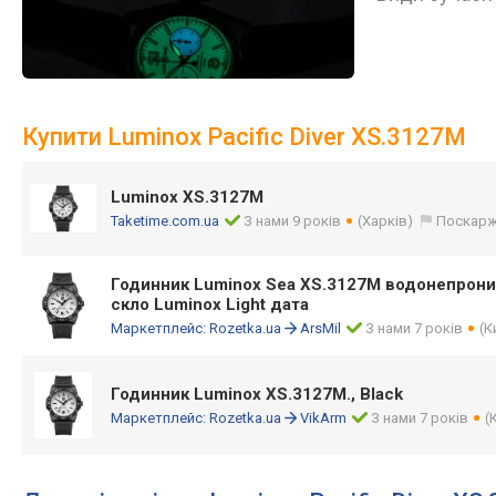
Купити Luminox Pacific Diver XS.3127M
Luminox XS.3127M
Taketime.com.ua
З нами 9 років
(Харків)
Поскарж
Годинник Luminox Sea XS.3127M водонепрони
скло Luminox Light дата
Маркетплейс:
Rozetka.ua
ArsMil
З нами 7 років
(К
Годинник Luminox XS.3127M., Black
Маркетплейс:
Rozetka.ua
VikArm
З нами 7 років
(