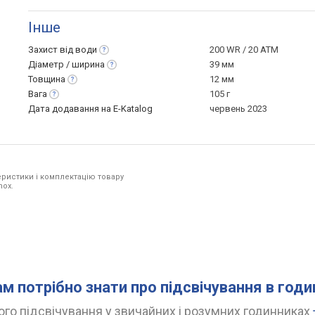
Інше
Захист від
води
200 WR / 20 ATM
Діаметр /
ширина
39 мм
Товщина
12 мм
Вага
105 г
Дата додавання на E-Katalog
червень 2023
ристики і комплектацію товару
nox.
ам потрібно знати про підсвічування в год
го підсвічування у звичайних і розумних годинниках