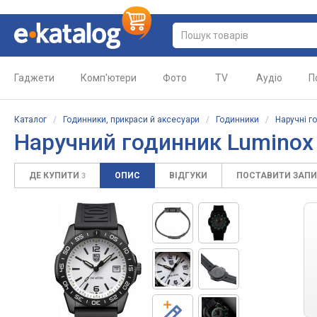
Гаджети
Комп'ютери
Фото
TV
Аудіо
П
Каталог
/
Годинники, прикраси й аксесуари
/
Годинники
/
Наручні г
Наручний годинник
Luminox 
ДЕ КУПИТИ
ОПИС
ВІДГУКИ
ПОСТАВИТИ ЗАП
3