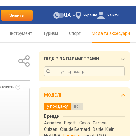
UA
Знайти
Україна
Увійти
Інструмент
Туризм
Спорт
Мода та аксесуари
ПІДБІР ЗА ПАРАМЕТРАМИ
к купити
МОДЕЛІ
у продажу
всі
Бренди
Adriatica
Bigotti
Casio
Certina
Citizen
Claude Bernard
Daniel Klein
FESTINA
Luminox
Orient
Q&Q