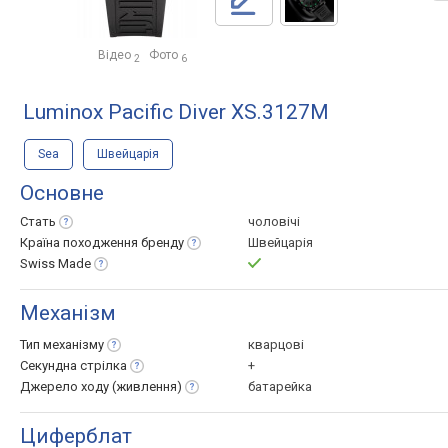
Відео
Фото
2
6
Luminox Pacific Diver XS.3127M
Sea
Швейцарія
Основне
Стать
чоловічі
Країна походження
бренду
Швейцарія
Swiss
Made
Механізм
Тип
механізму
кварцові
Секундна
стрілка
+
Джерело ходу
(живлення)
батарейка
Циферблат