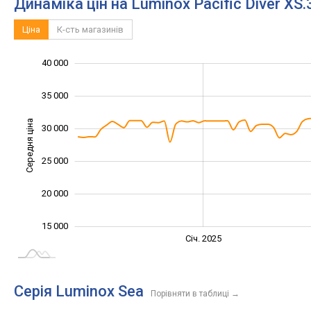
Динаміка цін на Luminox Pacific Diver X
Ціна
К-сть магазинів
40 000
10 000
45 000
5 000
35 000
Середня ціна
30 000
15 000
25 000
20 000
15 000
Січ. 2027
Лип.
Січ. 2025
L
Серія Luminox Sea
Порівняти в таблиці
→