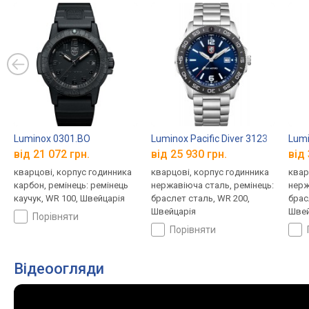
Luminox 0301.BO
Luminox Pacific Diver 3123
Lumi
від 21 072 грн.
від 25 930 грн.
від 
кварцові, корпус годинника
кварцові, корпус годинника
квар
карбон, ремінець: ремінець
нержавіюча сталь, ремінець:
нерж
каучук, WR 100, Швейцарія
браслет сталь, WR 200,
брас
Швейцарія
Швей
порівняти
порівняти
Відеоогляди