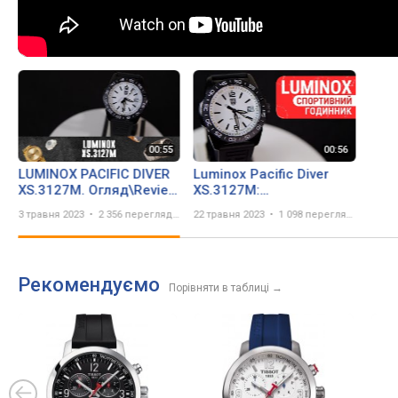
LUMINOX PACIFIC DIVER
Luminox Pacific Diver
XS.3127M. Огляд\Review
XS.3127M:
by secunda.com.ua
Швейцарський Дайвер з
3 травня 2023
2 356 переглядів
22 травня 2023
1 098 переглядів
Тритієвою Підсвіткою |
Короткий огляд DEKA
Рекомендуємо
Порівняти в таблиці
→