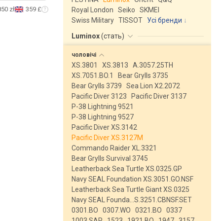
850 zł
359 £
Royal London
Seiko
SKMEI
Swiss Military
TISSOT
Усі бренди
Luminox
(
стать
)
чоловічі
XS.3801
XS.3813
A.3057.25TH
XS.7051.BO.1
Bear Grylls 3735
Bear Grylls 3739
Sea Lion X2.2072
Pacific Diver 3123
Pacific Diver 3137
P-38 Lightning 9521
P-38 Lightning 9527
Pacific Diver XS.3142
Pacific Diver XS.3127M
Commando Raider XL.3321
Bear Grylls Survival 3745
Leatherback Sea Turtle XS.0325.GP
Navy SEAL Foundation XS.3051.GO.NSF
Leatherback Sea Turtle Giant XS.0325
Navy SEAL Founda…S.3251.CBNSF.SET
0301.BO
0307.WO
0321.BO
0337
1003.SAR
1523
1921.BO
1947
3157