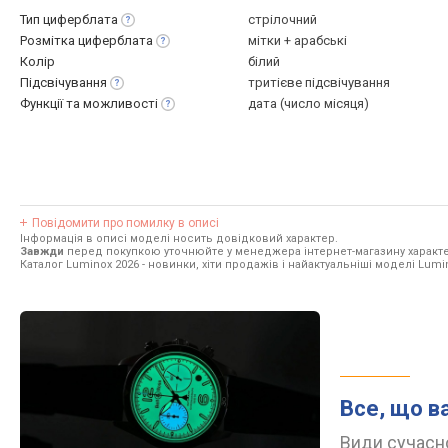
Тип
циферблата
стрілочний
Розмітка
циферблата
мітки + арабські
Колір
білий
Підсвічування
тритієве підсвічування
Функції та
можливості
дата (число місяця)
Повідомити про помилку в описі
Інформація в описі моделі носить довідковий характер.
Завжди
перед покупкою уточнюйте у менеджера інтернет-магазину характе
Каталог Luminox 2026
- новинки, хіти продажів і найактуальніші моделі Lumi
Все, що в
Види сучасно