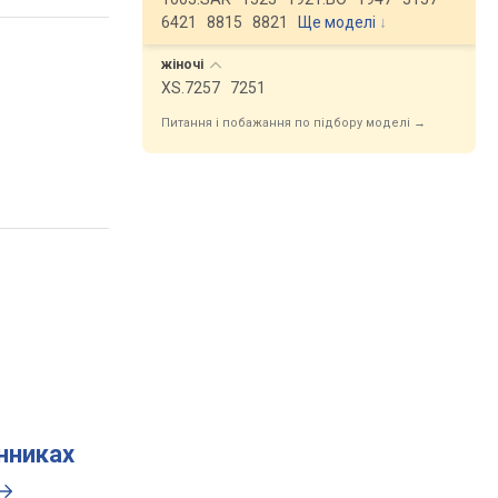
6421
8815
8821
Ще моделі
↓
жіночі
XS.7257
7251
Питання і побажання по підбору моделі →
инниках