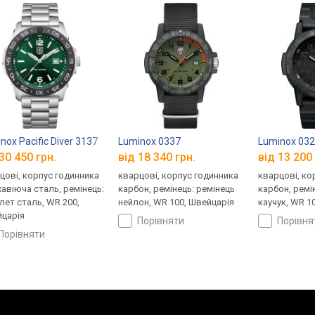
nox Pacific Diver 3137
Luminox 0337
Luminox 03
30 450 грн.
від 18 340 грн.
від 13 200 
цові, корпус годинника
кварцові, корпус годинника
кварцові, ко
авіюча сталь, ремінець:
карбон, ремінець: ремінець
карбон, ремі
лет сталь, WR 200,
нейлон, WR 100, Швейцарія
каучук, WR 1
царія
порівняти
порівн
порівняти