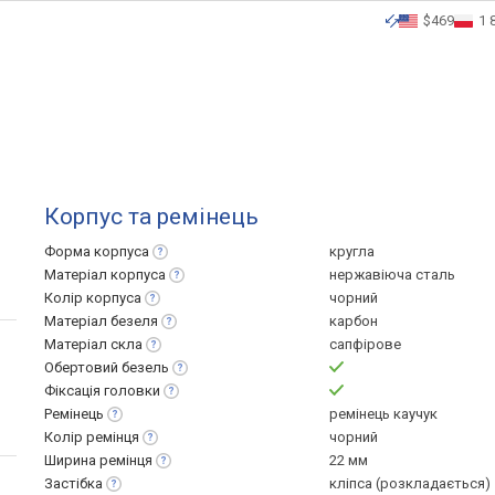
$469
1 
Корпус та ремінець
Форма
корпуса
кругла
Матеріал
корпуса
нержавіюча сталь
Колір
корпуса
чорний
Матеріал
безеля
карбон
Матеріал
скла
сапфірове
Обертовий
безель
Фіксація
головки
Ремінець
ремінець каучук
Колір
ремінця
чорний
Ширина
ремінця
22 мм
Застібка
кліпса (розкладається)