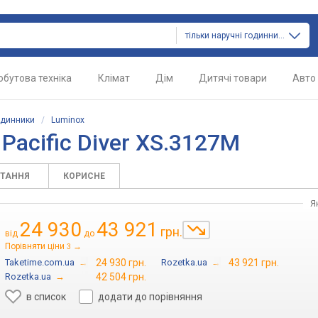
тільки наручні годинники
обутова техніка
Клімат
Дім
Дитячі товари
Авто
одинники
/
Luminox
Pacific Diver XS.3127M
ИТАННЯ
КОРИСНЕ
Я
24 930
43 921
грн.
від
до
Порівняти ціни
→
3
Taketime.com.ua
→
24 930 грн.
Rozetka.ua
→
43 921 грн.
Rozetka.ua
→
42 504 грн.
в список
додати до порівняння