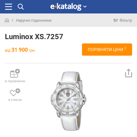
Наручні годинники
Фільтр
Шукали
раніше
Luminox XS.7257
2
31 900
ПОРІВНЯТИ ЦІНИ
від
грн.
в порівняння
в список