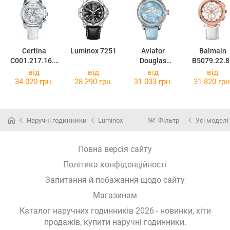
Certina
Luminox 7251
Aviator
Balmain
C001.217.16.1
Douglas
B5079.22.8
17.00
Moonflight
від
від
від
від
V.1.33.0.359.4
34 020 грн.
28 290 грн.
31 033 грн.
31 820 грн
Наручні годинники
Luminox
Фільтр
Усі моделі
Повна версія сайту
Політика конфіденційності
Запитання й побажання щодо сайту
Магазинам
Каталог наручних годинників 2026 - новинки, хіти
продажів,
купити наручні годинники
.