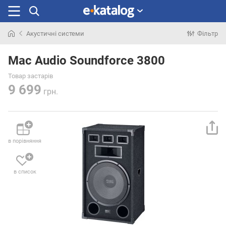
Акустичні системи
Фільтр
Шукали
раніше
Mac Audio Soundforce 3800
Товар застарів
9 699
грн.
в порівняння
в список