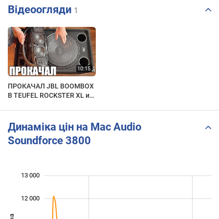
Відеоогляди
1
ПРОКАЧАЛ JBL BOOMBOX
В TEUFEL ROCKSTER XL из
Mac Audio Soundforce 3800
Динаміка цін на Mac Audio
Soundforce 3800
13 000
 000
 000
 000
12 000