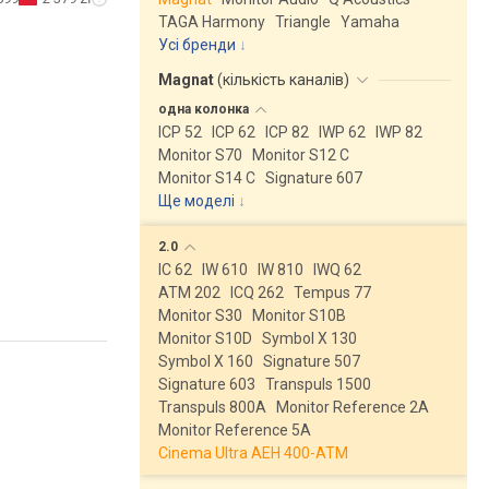
TAGA Harmony
Triangle
Yamaha
Усі бренди
Magnat
(
кількість каналів
)
одна
колонка
ICP 52
ICP 62
ICP 82
IWP 62
IWP 82
Monitor S70
Monitor S12 C
Monitor S14 C
Signature 607
Ще моделі
↓
2.0
IC 62
IW 610
IW 810
IWQ 62
ATM 202
ICQ 262
Tempus 77
Monitor S30
Monitor S10B
Monitor S10D
Symbol X 130
Symbol X 160
Signature 507
Signature 603
Transpuls 1500
Transpuls 800A
Monitor Reference 2A
Monitor Reference 5A
Cinema Ultra AEH 400-ATM