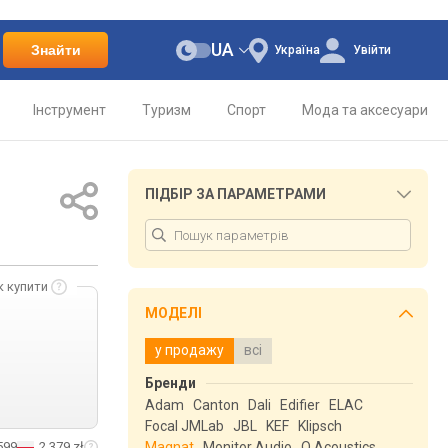
UA
Знайти
Україна
Увійти
Інструмент
Туризм
Спорт
Мода та аксесуари
ПІДБІР ЗА ПАРАМЕТРАМИ
к купити
МОДЕЛІ
у продажу
всі
Бренди
Adam
Canton
Dali
Edifier
ELAC
Focal JMLab
JBL
KEF
Klipsch
599
2 379 zł
Magnat
Monitor Audio
Q Acoustics