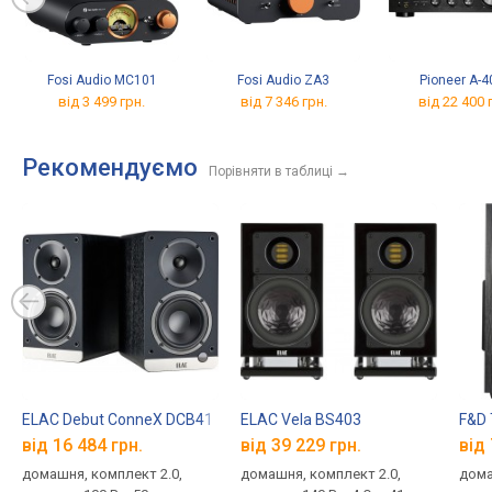
Fosi Audio MC101
Fosi Audio ZA3
Pioneer A-
від 3 499 грн.
від 7 346 грн.
від 22 400 
Рекомендуємо
Порівняти в таблиці
→
ELAC Debut ConneX DCB41
ELAC Vela BS403
F&D 
від 16 484 грн.
від 39 229 грн.
від 
домашня, комплект 2.0,
домашня, комплект 2.0,
дома