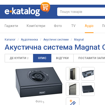
Гаджети
Комп'ютери
Фото
TV
Аудіо
П
Каталог
/
Аудіотехніка
/
Акустичні системи
/
Magnat
Акустична система
Magnat 
ДЕ КУПИТИ
ОПИС
ВІДГУКИ
ПОСТАВИТИ ЗАП
2
Фото
5