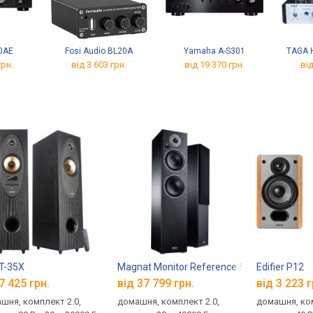
40AE
Fosi Audio BL20A
Yamaha A-S301
TAGA 
грн.
від 3 603 грн.
від 19 370 грн.
від
T-35X
Magnat Monitor Reference 5A
Edifier P12
7 425 грн.
від 37 799 грн.
від 3 223 г
шня, комплект 2.0,
домашня, комплект 2.0,
домашня, ком