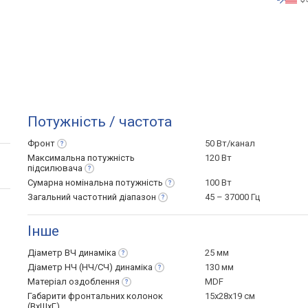
Потужність / частота
Фронт
50 Вт/канал
Максимальна потужність
120 Вт
підсилювача
Сумарна номінальна
потужність
100 Вт
Загальний частотний
діапазон
45 – 37000 Гц
Інше
Діаметр ВЧ
динаміка
25 мм
Діаметр НЧ (НЧ/СЧ)
динаміка
130 мм
Матеріал
оздоблення
MDF
Габарити фронтальних колонок
15x28x19 см
(ВхШхГ)