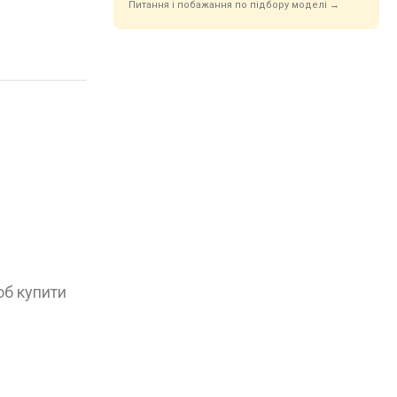
Питання і побажання по підбору моделі →
об купити