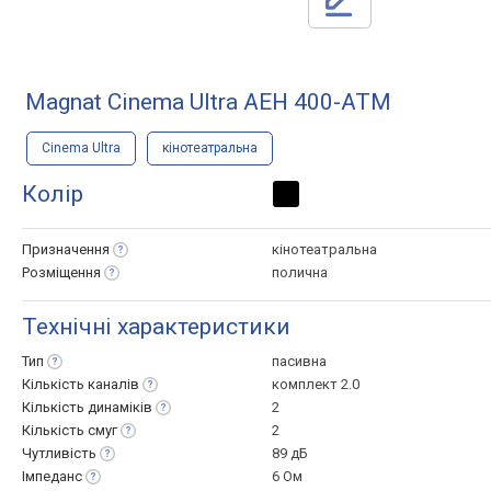
Magnat Cinema Ultra AEH 400-ATM
Cinema Ultra
кінотеатральна
Колір
Призначення
кінотеатральна
Розміщення
полична
Технічні характеристики
Тип
пасивна
Кількість
каналів
комплект 2.0
Кількість
динаміків
2
Кількість
смуг
2
Чутливість
89 дБ
Імпеданс
6 Ом