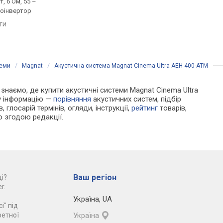
т, 6 Ом, 55 –
активна, 120 Вт, 55 –
активна, 600 Вт, 28 –
зоінвертор
20000 Гц, фазоінвертор,
25000 Гц, фазоінверт
USB-порт, Bluetooth
USB-порт, Bluetooth, 
яти
порівняти
порівняти
теми
/
Magnat
/
Акустична система Magnat Cinema Ultra AEH 400-ATM
и знаємо, де купити акустичні системи Magnat Cinema Ultra
ру інформацію —
порівняння
акустичних систем, підбір
 глосарій термінів, огляди, інструкції,
рейтинг
товарів,
ю згодою редакції.
Ваш регіон
і?
r.
Україна
,
UA
і" під
ретної
Україна