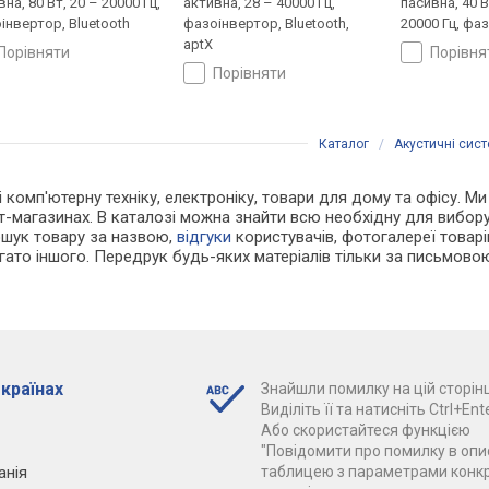
на, 80 Вт, 20 – 20000 Гц,
активна, 28 – 40000 Гц,
пасивна, 40 В
інвертор, Bluetooth
фазоінвертор, Bluetooth,
20000 Гц, фа
aptX
порівняти
порівн
порівняти
Каталог
/
Акустичні сис
 і комп'ютерну техніку, електроніку, товари для дому та офісу. М
т-магазинах. В каталозі можна знайти всю необхідну для вибо
ошук товару за назвою,
відгуки
користувачів, фотогалереї товарів,
агато іншого. Передрук будь-яких матеріалів тільки за письмово
 країнах
Знайшли помилку на цій сторінц
Виділіть її та натисніть Ctrl+Ente
Або скористайтеся функцією
"Повідомити про помилку в опис
анія
таблицею з параметрами конк