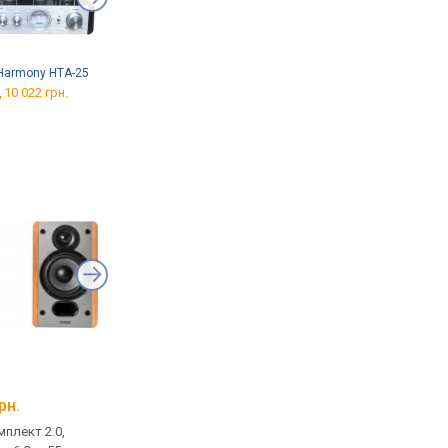
Harmony HTA-25
Yamaha A-S201
Denon PMA-900HNE
 10 022 грн.
від 11 404 грн.
від 33 749 грн.
Klipsch R-50PM
JBL 4329P
рн.
від 26 899 грн.
від 111 499 грн.
плект 2.0,
домашня, комплект 2.0,
моніторна, комплект 