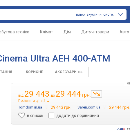
тільки акустичні системи
обутова техніка
Клімат
Дім
Дитячі товари
Авто
Cinema Ultra AEH 400-ATM
ИТАННЯ
КОРИСНЕ
АКСЕСУАРИ
10+
Я
29 443
29 444
грн.
від
до
Порівняти ціни
→
2
Tomdom.in.ua
→
29 443 грн.
Saren.com.ua
→
29 444 грн.
в список
додати до порівняння
$