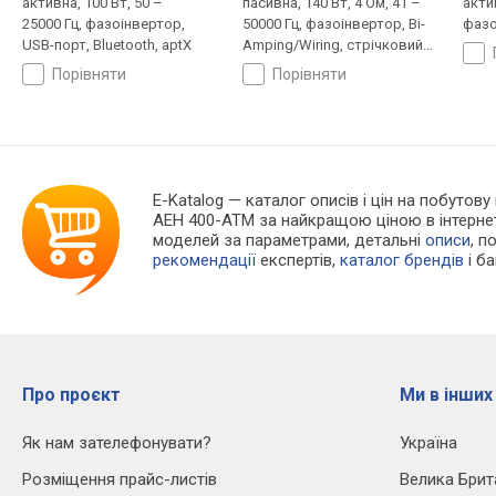
активна, 100 Вт, 50 –
пасивна, 140 Вт, 4 Ом, 41 –
актив
25000 Гц, фазоінвертор,
50000 Гц, фазоінвертор, Bi-
фазо
USB-порт, Bluetooth, aptX
Amping/Wiring, стрічковий
випромінювач
порівняти
порівняти
E-Katalog
— каталог описів і цін на побутову
AEH 400-ATM за найкращою ціною в інтерне
моделей за параметрами, детальні
описи
, п
рекомендації
експертів,
каталог брендів
і б
Про проєкт
Ми в інших
Як нам зателефонувати?
Україна
Розміщення прайс-листів
Велика Брит