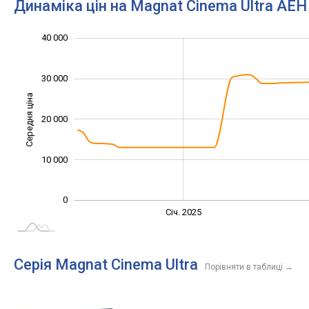
Динаміка цін на Magnat Cinema Ultra AE
40 000
-10 000
-20 000
15 000
25 000
50 000
-5 000
5 000
30 000
Середня ціна
20 000
10 000
10 000
0
Січ. 2027
Жовт.
Жовт.
Лип.
Квіт.
Квіт.
Січ. 2025
L
Серія Magnat Cinema Ultra
Порівняти в таблиці
→