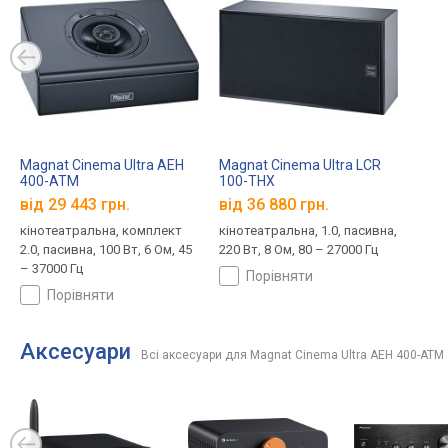
Magnat Cinema Ultra AEH
Magnat Cinema Ultra LCR
400-ATM
100-THX
від 29 443 грн.
від 36 880 грн.
кінотеатральна, комплект
кінотеатральна, 1.0, пасивна,
2.0, пасивна, 100 Вт, 6 Ом, 45
220 Вт, 8 Ом, 80 – 27000 Гц
– 37000 Гц
порівняти
порівняти
Аксесуари
Всі аксесуари для Magnat Cinema Ultra AEH 400-ATM