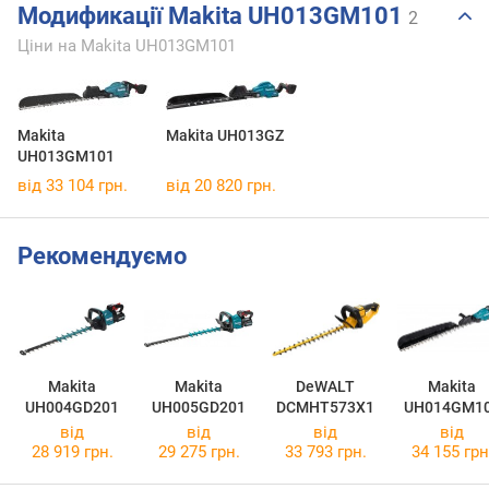
Модификації Makita UH013GM101
2
Ціни на Makita UH013GM101
Makita
Makita UH013GZ
UH013GM101
від 33 104 грн.
від 20 820 грн.
Рекомендуємо
Makita
Makita
DeWALT
Makita
UH004GD201
UH005GD201
DCMHT573X1
UH014GM1
від
від
від
від
28 919 грн.
29 275 грн.
33 793 грн.
34 155 грн