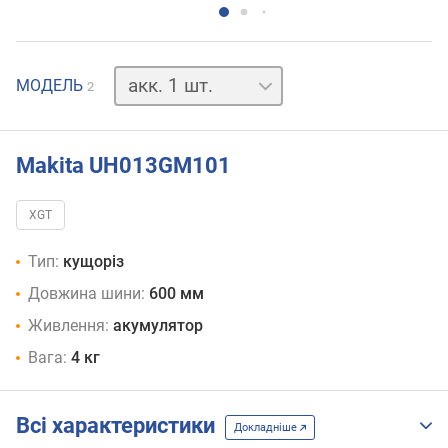
акк.
МОДЕЛЬ
2
відсутній
Makita UH013GM101
XGT
Тип:
кущоріз
Довжина шини:
600 мм
Живлення:
акумулятор
Вага:
4 кг
Всі характеристики
Докладніше