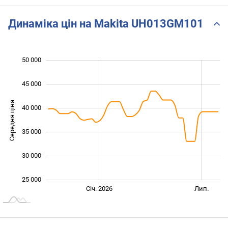
Динаміка цін на Makita UH013GM101
50 000
 000
 000
 000
45 000
Середня ціна
40 000
25 000
35 000
30 000
25 000
Січ. 2027
Лип.
Січ. 2026
Лип.
L