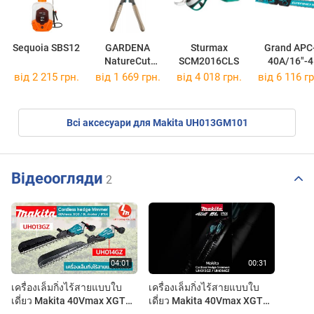
Sequoia SBS12
GARDENA
Sturmax
Grand APC
NatureCut
SCM2016CLS
40A/16"-4
12300-20
Professiona
від 2 215 грн.
від 1 669 грн.
від 4 018 грн.
від 6 116 гр
Всі аксесуари для Makita UH013GM101
Відеоогляди
2
เครื่องเล็มกิ่งไร้สายแบบใบ
เครื่องเล็มกิ่งไร้สายแบบใบ
เดี่ยว Makita 40Vmax XGT
เดี่ยว Makita 40Vmax XGT
UH013GZ และ UH014GZ
UH013GZ และ UH014GZ