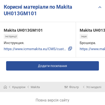
Корисні матеріали по Makita
UH013GM101
Makita UH013GM101
Makita UH01
інструкції
інше
Инструкция.
Брошюра.
https://www.icmsmakita.eu/CMS/custom/fi/attachments/user_ma...
Додати посилання
Кущорізи
Makita
Фільтр
Усі моделі
Повна версія сайту