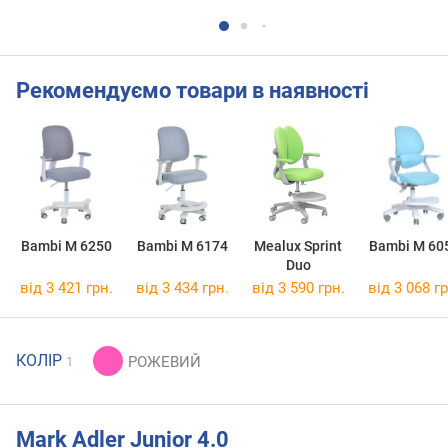
Рекомендуємо товари в наявності
Bambi M 6250
Bambi M 6174
Mealux Sprint
Bambi M 60
Duo
від 3 421 грн.
від 3 434 грн.
від 3 590 грн.
від 3 068 гр
КОЛІР
1
Mark Adler Junior 4.0