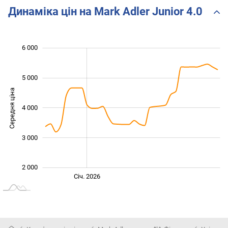
Динаміка цін на Mark Adler Junior 4.0
6 000
 000
 500
 500
 500
 500
 000
0
5 000
Середня ціна
4 000
2 000
3 000
2 000
Жовт.
Лип.
Лип.
Січ. 2026
L