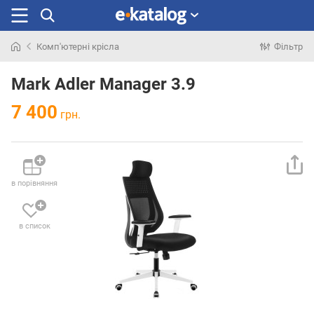
Комп'ютерні крісла
Фільтр
Шукали
раніше
Mark Adler Manager 3.9
7 400
грн.
в порівняння
в список