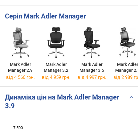
Серія Mark Adler Manager
Mark Adler
Mark Adler
Mark Adler
Mark Adle
Manager 2.9
Manager 3.2
Manager 3.5
Manager 2.
від 4 566 грн.
від 4 959 грн.
від 4 997 грн.
від 2 989 гр
Динаміка цін на Mark Adler Manager
3.9
7 500
 800
 900
 600