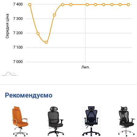
7 400
Середня ціна
7 300
7 000
7 200
7 100
7 000
Трав.
Вер.
Лип.
L
Рекомендуємо