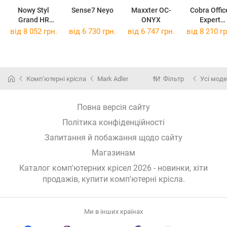
Nowy Styl
Sense7 Neyo
Maxxter OC-
Cobra Offic
Grand HR
ONYX
Expert
Anyfix
HF702BK
від 8 052 грн.
від 6 730 грн.
від 6 747 грн.
від 8 210 гр
Комп'ютерні крісла
Mark Adler
Фільтр
Усі моде
Повна версія сайту
Політика конфіденційності
Запитання й побажання щодо сайту
Магазинам
Каталог комп'ютерних крісел 2026 - новинки, хіти
продажів,
купити комп'ютерні крісла
.
Ми в інших країнах