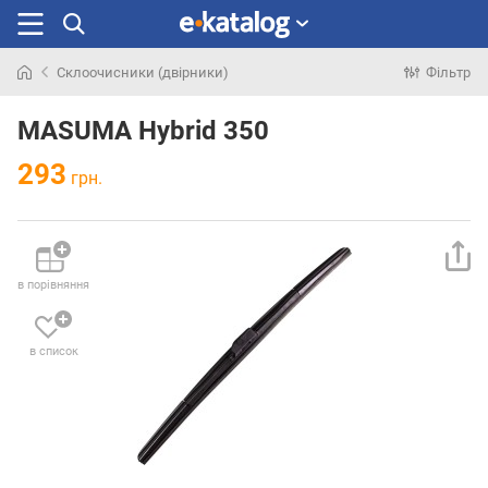
Склоочисники (двірники)
Фільтр
Шукали
раніше
MASUMA Hybrid 350
293
грн.
в порівняння
в список