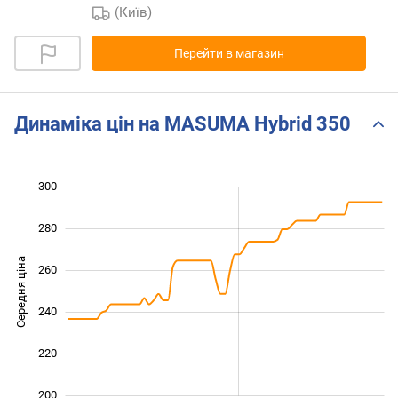
(Київ)
Перейти в магазин
Динаміка цін на MASUMA Hybrid 350
300
160
180
320
280
Середня ціна
260
200
240
220
200