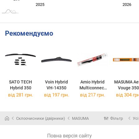
Січ. 2025
Лип.
2027
2025
2026
L
Рекомендуємо
SATO TECH
Voin Hybrid
Amio Hybrid
MASUMA Ae
Hybrid 350
VH-14350
Multiconnect
Vouge 350
350
від 281 грн.
від 197 грн.
від 217 грн.
від 304 грн
Склоочисники (двірники)
MASUMA
Фільтр
Усі
Повна версія сайту