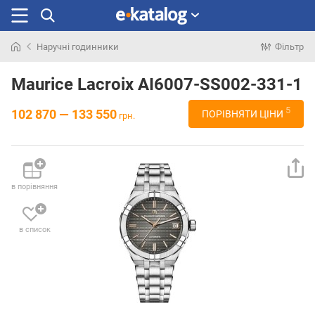
Наручні годинники
Фільтр
Шукали
раніше
Maurice Lacroix AI6007-SS002-331-1
5
102 870 — 133 550
ПОРІВНЯТИ ЦІНИ
грн.
в порівняння
в список