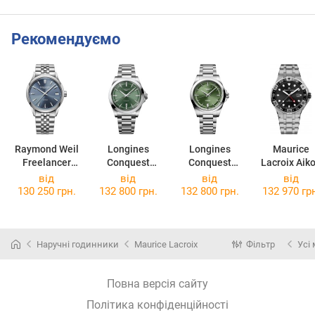
Рекомендуємо
Raymond Weil
Longines
Longines
Maurice
Freelancer
Conquest
Conquest
Lacroix Aik
2741-ST-50001
L3.830.4.02.6
L3.720.4.02.6
Venturer G
від
від
від
від
AI6158-SS00
130 250 грн.
132 800 грн.
132 800 грн.
132 970 гр
330-1
Наручні годинники
Maurice Lacroix
Фільтр
Усі
Повна версія сайту
Політика конфіденційності