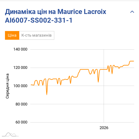
SS002-230-1 (First
Impressions)
Динаміка цін на Maurice Lacroix
AI6007-SS002-331-1
Ціна
К-сть магазинів
 000
 000
 000
 000
 000
 000
140 000
120 000
Середня ціна
100 000
100 000
80 000
60 000
2024
2025
2028
2026
L