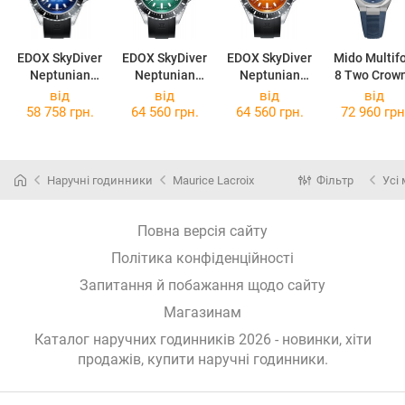
EDOX SkyDiver
EDOX SkyDiver
EDOX SkyDiver
Mido Multifo
Neptunian
Neptunian
Neptunian
8 Two Crow
80120 3NCA
80120 3NCA
80120 3NCA
M047.507.17
від
від
від
від
BUIDN
VDN
ODN
41.00
58 758 грн.
64 560 грн.
64 560 грн.
72 960 грн
Наручні годинники
Maurice Lacroix
Фільтр
Усі
Повна версія сайту
Політика конфіденційності
Запитання й побажання щодо сайту
Магазинам
Каталог наручних годинників 2026 - новинки, хіти
продажів,
купити наручні годинники
.