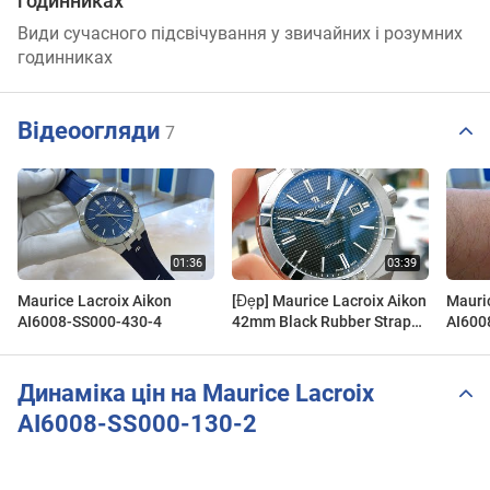
годинниках
Види сучасного підсвічування у звичайних і розумних
годинниках
Відеоогляди
7
Maurice Lacroix Aikon
[Đẹp] Maurice Lacroix Aikon
Mauri
AI6008-SS000-430-4
42mm Black Rubber Strap
AI600
AI6008-SS000-330-2 | ICS
Authentic 0982298881
Динаміка цін на Maurice Lacroix
AI6008-SS000-130-2