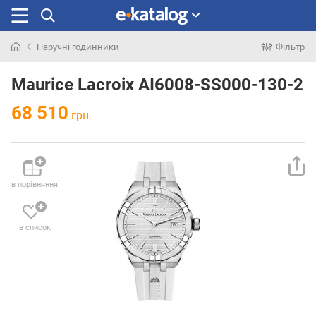
Наручні годинники
Фільтр
Шукали
раніше
Maurice Lacroix AI6008-SS000-130-2
68 510
грн.
в порівняння
в список