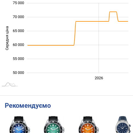
75 000
 000
 000
 000
70 000
Середня ціна
65 000
50 000
60 000
55 000
50 000
2024
2025
2028
2026
L
Рекомендуємо