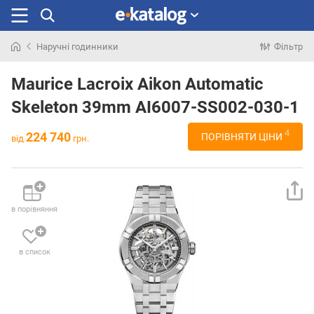
Наручні годинники
Фільтр
Шукали
раніше
Maurice Lacroix Aikon Automatic
Skeleton 39mm AI6007-SS002-030-1
4
224 740
ПОРІВНЯТИ ЦІНИ
від
грн.
в порівняння
в список