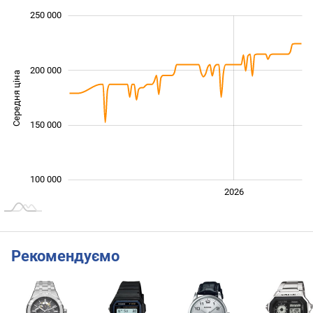
 000
 000
 000
 000
 000
 000
0
250 000
200 000
Середня ціна
100 000
150 000
100 000
2024
2025
2028
2026
L
Рекомендуємо