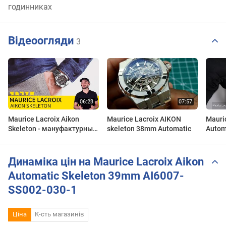
годинниках
Відеоогляди
3
Maurice Lacroix Aikon
Maurice Lacroix AIKON
Mauri
Skeleton - мануфактурный
skeleton 38mm Automatic
Autom
скелетон Айкон еще
AI600
больше укрепляет
позиции бренда
Динаміка цін на Maurice Lacroix Aikon
Automatic Skeleton 39mm AI6007-
SS002-030-1
Ціна
К-сть магазинів