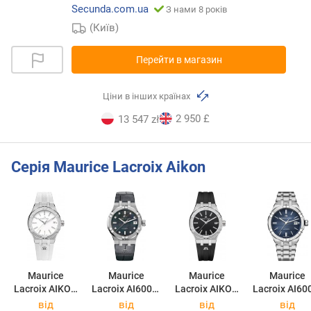
Secunda.com.ua
З нами 8 років
(Київ)
Перейти в магазин
Ціни в інших країнах
2 950 £
13 547 zł
Серія Maurice Lacroix Aikon
Maurice
Maurice
Maurice
Maurice
Lacroix AIKON
Lacroix AI6006-
Lacroix AIKON
Lacroix AI60
Quartz 35mm
SS001-370-1
Quartz 35mm
SS002-430-
від
від
від
від