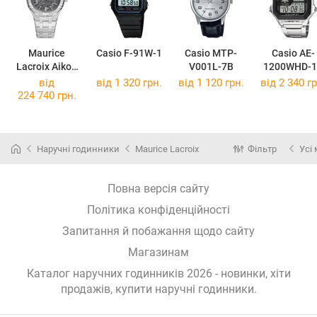
Maurice
Casio F-91W-1
Casio MTP-
Casio AE-
Lacroix Aikon
V001L-7B
1200WHD-1
Automatic
від
від 1 320 грн.
від 1 120 грн.
від 2 340 гр
Skeleton
224 740 грн.
AI6008-SS002-
030-1
Наручні годинники
Maurice Lacroix
Фільтр
Усі
Повна версія сайту
Політика конфіденційності
Запитання й побажання щодо сайту
Магазинам
Каталог наручних годинників 2026 - новинки, хіти
продажів,
купити наручні годинники
.