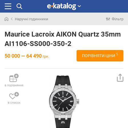
Наручні годинники
Фільтр
Шукали
раніше
Maurice Lacroix AIKON Quartz 35mm
AI1106-SS000-350-2
5
50 000 — 64 490
ПОРІВНЯТИ ЦІНИ
грн.
в порівняння
в список