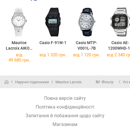
Maurice
Casio F-91W-1
Casio MTP-
Casio AE-
Lacroix AIKON
V001L-7B
1200WHD-1
Quartz 35mm
від
від 1 320 грн.
від 1 120 грн.
від 2 340 гр
AI1106-SS000-
49 680 грн.
150-7
Наручні годинники
Maurice Lacroix
Фільтр
Усі
Повна версія сайту
Політика конфіденційності
Запитання й побажання щодо сайту
Магазинам