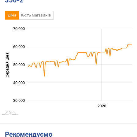
350-2
Ціна
К-сть магазинів
 000
 000
 000
 000
 000
 000
70 000
60 000
Середня ціна
50 000
30 000
40 000
30 000
2024
2025
2028
2026
L
Рекомендуємо