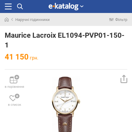
Наручні годинники
Фільтр
Шукали
раніше
Maurice Lacroix EL1094-PVP01-150-
1
41 150
грн.
в порівняння
в список