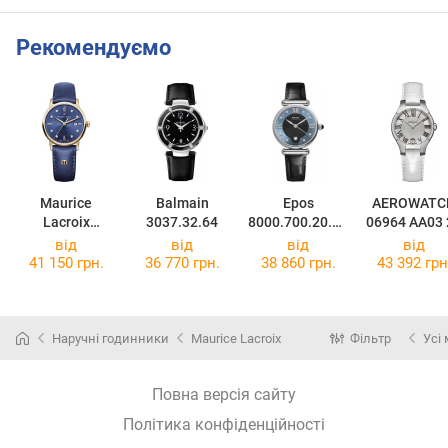
Рекомендуємо
Maurice
Balmain
Epos
AEROWATC
Lacroix
3037.32.64
8000.700.20.85
06964 AA03 
EL1094-
.15
DIA
від
від
від
від
PVP01-450-1
41 150 грн.
36 770 грн.
38 860 грн.
43 392 грн
Наручні годинники
Maurice Lacroix
Фільтр
Усі
Повна версія сайту
Політика конфіденційності