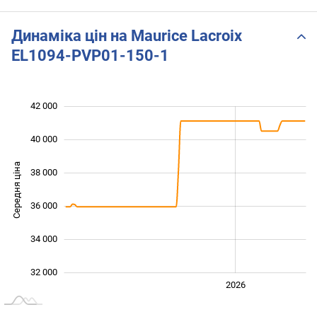
Динаміка цін на Maurice Lacroix
EL1094-PVP01-150-1
42 000
 000
 000
 000
40 000
Середня ціна
38 000
32 000
36 000
34 000
32 000
2024
2025
2028
2026
L