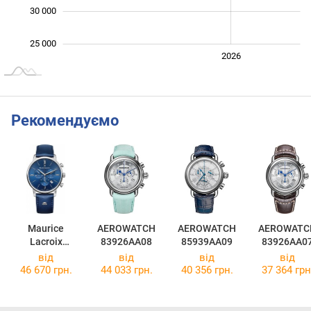
30 000
25 000
2024
2025
2028
2026
L
Рекомендуємо
Maurice
AEROWATCH
AEROWATCH
AEROWATC
Lacroix
83926AA08
85939AA09
83926AA0
EL1098-SS001-
від
від
від
від
410-1
46 670 грн.
44 033 грн.
40 356 грн.
37 364 грн