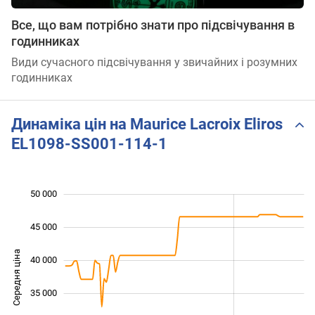
Все, що вам потрібно знати про підсвічування в
годинниках
Види сучасного підсвічування у звичайних і розумних
годинниках
Динаміка цін на Maurice Lacroix Eliros
EL1098-SS001-114-1
50 000
 000
 000
 000
45 000
Середня ціна
40 000
25 000
35 000