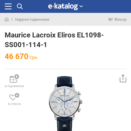
Наручні годинники
Фільтр
Шукали
раніше
Maurice Lacroix Eliros EL1098-
SS001-114-1
46 670
грн.
в порівняння
в список