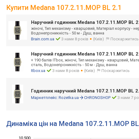
Купити Medana 107.2.11.MOP BL 2.1
Наручний годинник Medana 107.2.11.MOP BL 2
жіночі, Тип механізму - кварцовий, Матеріал корпусу - н
Водонепроникність - 50 м - Душ, ванна
Brain.com.ua
З нами 8 років
(Київ)
Поскаржитись
Наручний годинник Medana 107.2.11.MOP BL 2
+ 190 балів ITbox, жіночі, Тип механізму - кварцовий, Ма
сталь, Водонепроникність - 50 м - Душ, ванна
Itbox.ua
З нами 8 років
(Київ)
Поскаржитись
Годинник наручний Medana 107.2.11.MOP BL 2
Маркетплейс:
Rozetka.ua
CHRONOSHOP
З нами 7 ро
Динаміка цін на Medana 107.2.11.MOP BL
10 500
11 000
6 500
7 000