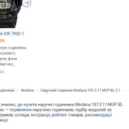
ck GW-7900-1
Casio A-168WA-1
Casio A-158WA-1
рн.
від 1 970 грн.
від 1 770 грн.
рпус годинника
кварцові, корпус годинника
кварцові, корпус го
розахист,
пластик, ремінець: браслет
нержавіюча сталь, р
рея, фази
сталь, WR 30, Японія
браслет сталь, WR 30
вий час,
Японія
порівняти
мінець каучук,
яти
порівняти
ія
одинники
/
Medana
/
Наручний годинник Medana 107.2.11.MOP BL 2.1
Ми знаємо, де купити наручні годинники Medana 107.2.11.MOP BL
цію —
порівняння
наручних годинників, підбір моделей за
рмінів, огляди, інструкції,
рейтинг
товарів,
рекомендації
кції.