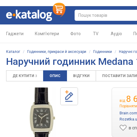
Гаджети
Комп'ютери
Фото
TV
Аудіо
П
Каталог
/
Годинники, прикраси й аксесуари
/
Годинники
/
Наручні г
Наручний годинник Medana 1
ДЕ КУПИТИ
ОПИС
ВІДГУКИ
ПОСТАВИТИ ЗАП
3
8 
від
Порівняти
Brain.com
Rozetka.
в с