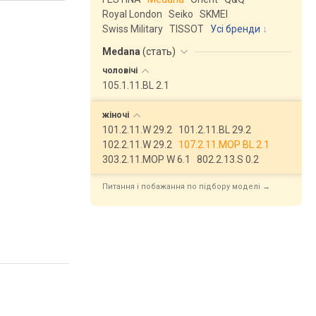
Royal London
Seiko
SKMEI
Swiss Military
TISSOT
Усі бренди
Medana
(
стать
)
чоловічі
105.1.11.BL 2.1
жіночі
101.2.11.W 29.2
101.2.11.BL 29.2
102.2.11.W 29.2
107.2.11.MOP BL 2.1
303.2.11.MOP W 6.1
802.2.13.S 0.2
Питання і побажання по підбору моделі →