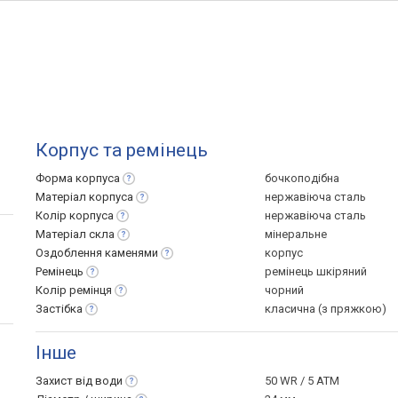
Корпус та ремінець
Форма
корпуса
бочкоподібна
Матеріал
корпуса
нержавіюча сталь
Колір
корпуса
нержавіюча сталь
Матеріал
скла
мінеральне
Оздоблення
каменями
корпус
Ремінець
ремінець шкіряний
Колір
ремінця
чорний
Застібка
класична (з пряжкою)
Інше
Захист від
води
50 WR / 5 ATM