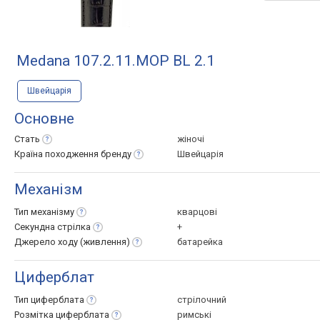
Medana 107.2.11.MOP BL 2.1
Швейцарія
Основне
Стать
жіночі
Країна походження
бренду
Швейцарія
Механізм
Тип
механізму
кварцові
Секундна
стрілка
+
Джерело ходу
(живлення)
батарейка
Циферблат
Тип
циферблата
стрілочний
Розмітка
циферблата
римські