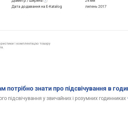
Діаметр /
ширина
24 мм
Дата додавання на E-Katalog
липень 2017
ристики і комплектацію товару
na.
ам потрібно знати про підсвічування в год
го підсвічування у звичайних і розумних годинниках