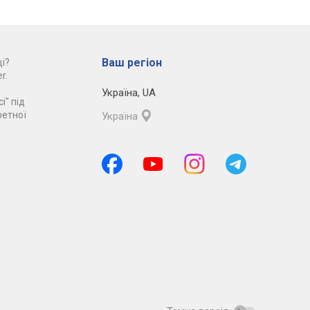
Ваш регіон
і?
r.
Україна
,
UA
і" під
ретної
Україна