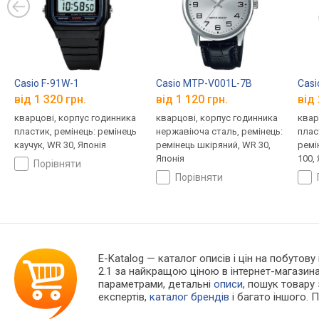
Casio F-91W-1
Casio MTP-V001L-7B
Cas
від 1 320 грн.
від 1 120 грн.
від 
кварцові, корпус годинника
кварцові, корпус годинника
квар
пластик, ремінець: ремінець
нержавіюча сталь, ремінець:
плас
каучук, WR 30, Японія
ремінець шкіряний, WR 30,
ремі
Японія
100,
порівняти
порівняти
E-Katalog
— каталог описів і цін на побутову
2.1 за найкращою ціною в інтернет-магазин
параметрами, детальні
описи
, пошук товару
експертів,
каталог брендів
і багато іншого. 