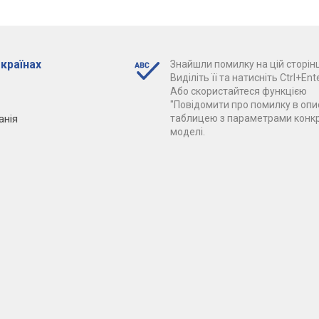
 країнах
Знайшли помилку на цій сторінц
Виділіть її та натисніть Ctrl+Ente
Або скористайтеся функцією
"Повідомити про помилку в опис
анія
таблицею з параметрами конк
моделі.