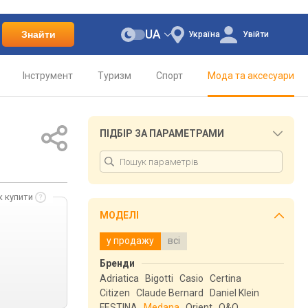
UA
Знайти
Україна
Увійти
Інструмент
Туризм
Спорт
Мода та аксесуари
ПІДБІР ЗА ПАРАМЕТРАМИ
к купити
МОДЕЛІ
у продажу
всі
Бренди
Adriatica
Bigotti
Casio
Certina
Citizen
Claude Bernard
Daniel Klein
FESTINA
Medana
Orient
Q&Q