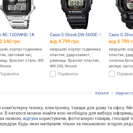
io AE-1200WHD-1A
Casio G-Shock DW-5600E-1V
Casio G-Sho
2 340 грн.
від 4 799 грн.
від 6 799 г
цові, корпус годинника
кварцові, корпус годинника
кварцові, ко
тик, світовий час,
пластик, ударозахист,
пластик, уда
нець: браслет сталь, WR
ремінець: браслет пластик,
сонячна бата
 Японія
WR 200, Японія
місяця, світо
ремінець: ре
порівняти
порівняти
порівн
WR 200, Япон
Каталог
/
Наручні г
 і комп'ютерну техніку, електроніку, товари для дому та офісу. 
ах. В каталозі можна знайти всю необхідну для вибору інформа
 за назвою,
відгуки
користувачів, фотогалереї товарів, глосарій те
Передрук будь-яких матеріалів тільки за письмовою згодою реда