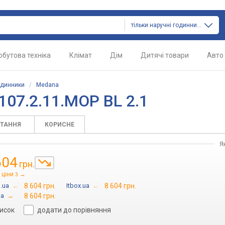
тільки наручні годинники
обутова техніка
Клімат
Дім
Дитячі товари
Авто
одинники
/
Medana
07.2.11.MOP BL 2.1
ИТАННЯ
КОРИСНЕ
Я
604
грн.
 ціни
→
3
.ua
→
8 604 грн.
Itbox.ua
→
8 604 грн.
ua
→
8 604 грн.
писок
додати до порівняння