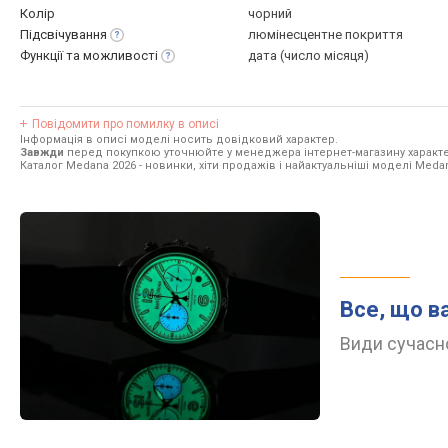
Колір
чорний
Підсвічування
люмінесцентне покриття
Функції та
можливості
дата (число місяця)
Повідомити про помилку в описі
Інформація в описі моделі носить довідковий характер.
Завжди
перед покупкою уточнюйте у менеджера інтернет-магазину характе
Каталог Medana 2026
- новинки, хіти продажів і найактуальніші моделі Meda
Все, що в
Види сучасно