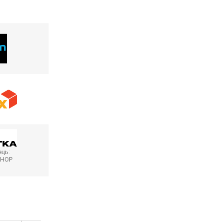
ць:
SHOP