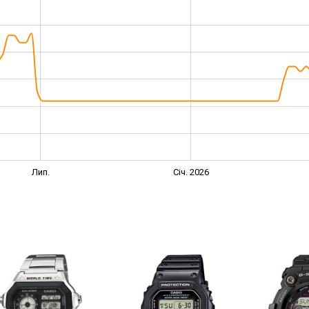
Лип.
Січ. 2026