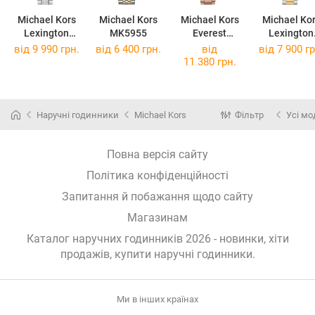
Michael Kors
Michael Kors
Michael Kors
Michael Ko
Lexington
MK5955
Everest
Lexington
MK7243
MK7213
MK7303
від 9 990 грн.
від 6 400 грн.
від
від 7 900 гр
11 380 грн.
Наручні годинники
Michael Kors
Фільтр
Усі мо
Повна версія сайту
Політика конфіденційності
Запитання й побажання щодо сайту
Магазинам
Каталог наручних годинників 2026 - новинки, хіти
продажів,
купити наручні годинники
.
Ми в інших країнах