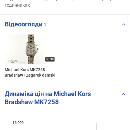
годинниках
Відеоогляди
1
Michael Kors MK7258
Bradshaw • Zegarek damski
Динаміка цін на Michael Kors
Bradshaw MK7258
16 000
 000
 000
 000
 000
 000
 000
 000