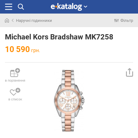
Наручні годинники
Фільтр
Шукали
раніше
Michael Kors Bradshaw MK7258
10 590
грн.
в порівняння
в список