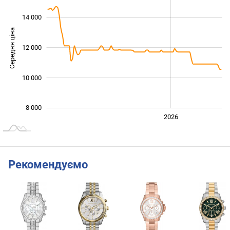
14 000
Середня ціна
12 000
10 000
10 000
8 000
2024
2025
2028
2026
L
Рекомендуємо