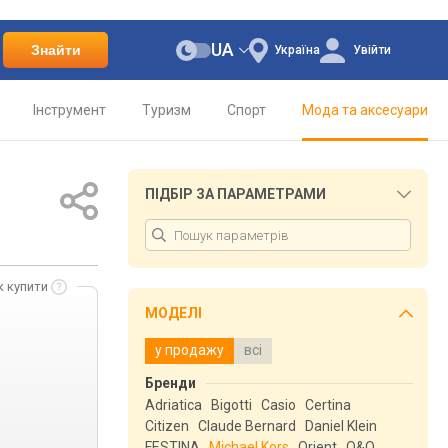
UA
Знайти
Україна
Увійти
Інструмент
Туризм
Спорт
Мода та аксесуари
ПІДБІР ЗА ПАРАМЕТРАМИ
к купити
МОДЕЛІ
у продажу
всі
Бренди
Adriatica
Bigotti
Casio
Certina
Citizen
Claude Bernard
Daniel Klein
FESTINA
Michael Kors
Orient
Q&Q