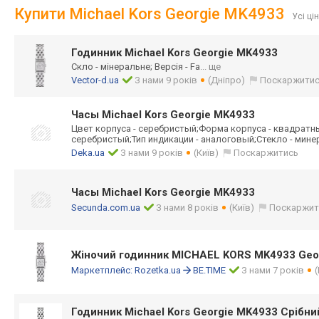
Купити Michael Kors Georgie MK4933
Усі ці
Годинник Michael Kors Georgie MK4933
Скло - мінеральне; Версія - Fa
... ще
Vector-d.ua
З нами 9 років
(Дніпро)
Поскаржити
Часы Michael Kors Georgie MK4933
Цвет корпуса - серебристый;Фор
ма корпуса - квадратн
серебристый;Тип индикации - аналоговый;Стек
ло - мине
Deka.ua
З нами 9 років
(Київ)
Поскаржитись
Часы Michael Kors Georgie MK4933
Secunda.com.ua
З нами 8 років
(Київ)
Поскаржит
Жіночий годинник MICHAEL KORS MK4933 Geo
Маркетплейс:
Rozetka.ua
BE.TIME
З нами 7 років
Годинник Michael Kors Georgie MK4933 Срібни