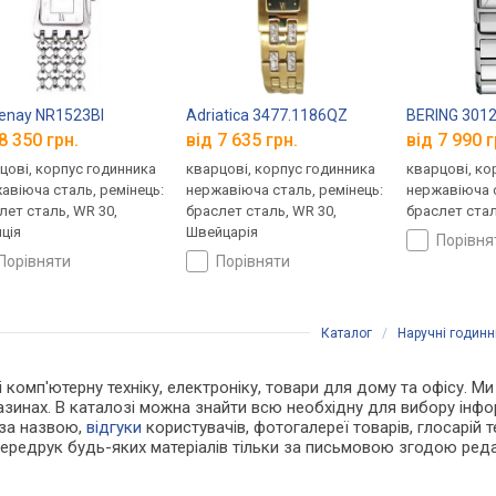
enay NR1523BI
Adriatica 3477.1186QZ
BERING 301
8 350 грн.
від 7 635 грн.
від 7 990 г
цові, корпус годинника
кварцові, корпус годинника
кварцові, ко
авіюча сталь, ремінець:
нержавіюча сталь, ремінець:
нержавіюча с
лет сталь, WR 30,
браслет сталь, WR 30,
браслет стал
ція
Швейцарія
порівн
порівняти
порівняти
Каталог
/
Наручні годинн
 і комп'ютерну техніку, електроніку, товари для дому та офісу. М
азинах. В каталозі можна знайти всю необхідну для вибору ін
 за назвою,
відгуки
користувачів, фотогалереї товарів, глосарій те
Передрук будь-яких матеріалів тільки за письмовою згодою реда