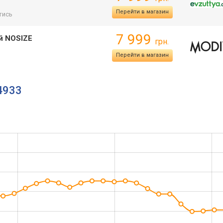
Перейти в магазин
тись
7 999
ий NOSIZE
грн.
Перейти в магазин
K4933