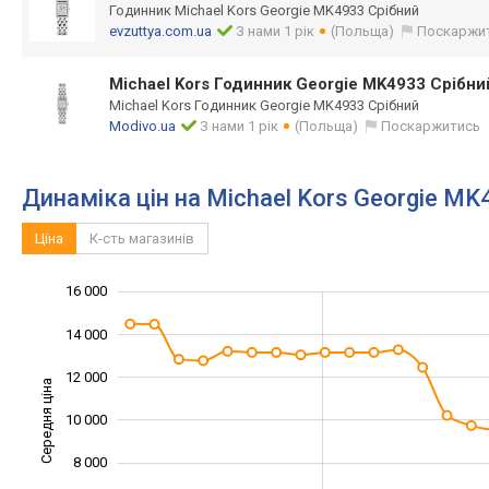
Годинник Michael Kors Georgie MK4933 Срібний
evzuttya.com.ua
З нами 1 рік
(Польща)
Поскаржи
Michael Kors Годинник Georgie MK4933 Срібн
Michael Kors Годинник Georgie MK4933 Срібний
Modivo.ua
З нами 1 рік
(Польща)
Поскаржитись
Динаміка цін на Michael Kors Georgie M
Ціна
К-сть магазинів
16 000
18 000
2 000
0
14 000
12 000
Середня ціна
10 000
10 000
8 000