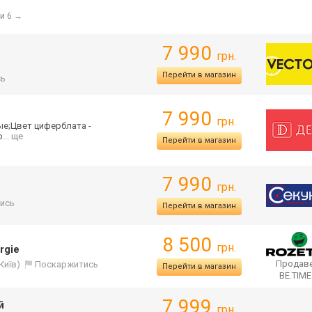
ни 6
→
7 990
грн.
Перейти в магазин
сь
7 990
грн.
ые;Цвет циферблата -
р
... ще
Перейти в магазин
7 990
грн.
ись
Перейти в магазин
8 500
грн.
rgie
Продаве
(Київ)
Поскаржитись
Перейти в магазин
BE.TIM
7 999
й
грн.