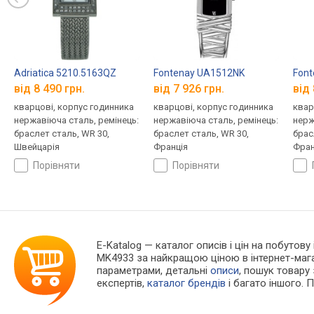
Adriatica 5210.5163QZ
Fontenay UA1512NK
Font
від 8 490 грн.
від 7 926 грн.
від 
кварцові, корпус годинника
кварцові, корпус годинника
квар
нержавіюча сталь, ремінець:
нержавіюча сталь, ремінець:
нерж
браслет сталь, WR 30,
браслет сталь, WR 30,
брас
Швейцарія
Франція
Фран
порівняти
порівняти
E-Katalog
— каталог описів і цін на побутову
MK4933 за найкращою ціною в інтернет-маг
параметрами, детальні
описи
, пошук товару
експертів,
каталог брендів
і багато іншого. 