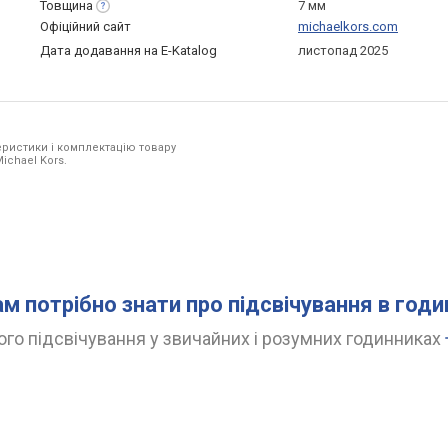
Товщина
7 мм
Офіційний сайт
michaelkors.com
Дата додавання на E-Katalog
листопад 2025
ристики і комплектацію товару
ichael Kors.
ам потрібно знати про підсвічування в год
го підсвічування у звичайних і розумних годинниках