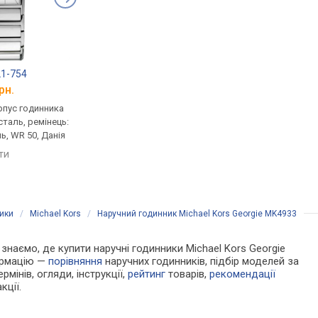
21-754
Fontenay UG2507BW
Pierre Lannier Aria
рн.
від 7 926 грн.
від 5 782 грн.
рпус годинника
кварцові, корпус годинника
ультратонкі, кварцов
таль, ремінець:
нержавіюча сталь, ремінець:
корпус годинника
ь, WR 50, Данія
браслет сталь, WR 30,
нержавіюча сталь, р
Франція
браслет сталь, WR 30
яти
Франція
порівняти
порівняти
ики
/
Michael Kors
/
Наручний годинник Michael Kors Georgie MK4933
и знаємо, де купити наручні годинники Michael Kors Georgie
формацію —
порівняння
наручних годинників, підбір моделей за
рмінів, огляди, інструкції,
рейтинг
товарів,
рекомендації
кції.