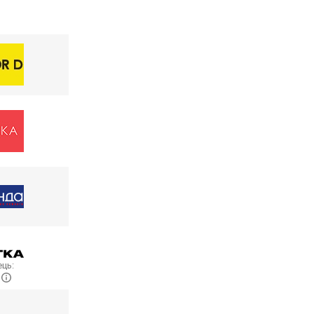
ць:
E