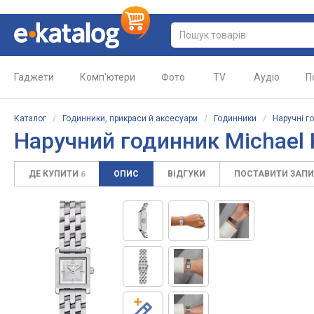
Гаджети
Комп'ютери
Фото
TV
Аудіо
П
Каталог
/
Годинники, прикраси й аксесуари
/
Годинники
/
Наручні г
Наручний годинник Michael 
ДЕ КУПИТИ
ОПИС
ВІДГУКИ
ПОСТАВИТИ ЗАП
6