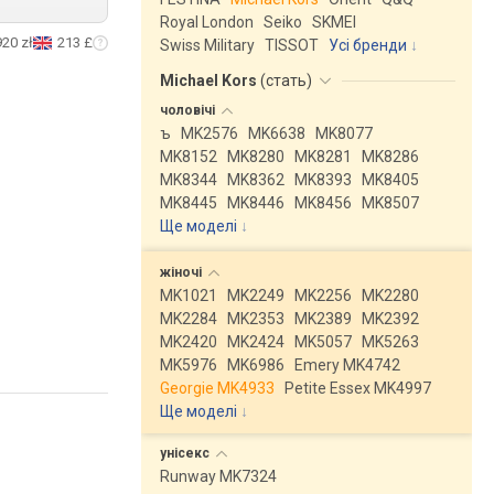
Royal London
Seiko
SKMEI
920 zł
213 £
Swiss Military
TISSOT
Усі бренди
Michael Kors
(
стать
)
чоловічі
ъ
MK2576
MK6638
MK8077
MK8152
MK8280
MK8281
MK8286
MK8344
MK8362
MK8393
MK8405
MK8445
MK8446
MK8456
MK8507
Ще моделі
↓
жіночі
MK1021
MK2249
MK2256
MK2280
MK2284
MK2353
MK2389
MK2392
MK2420
MK2424
MK5057
MK5263
MK5976
MK6986
Emery MK4742
Georgie MK4933
Petite Essex MK4997
Ще моделі
↓
унісекс
Runway MK7324