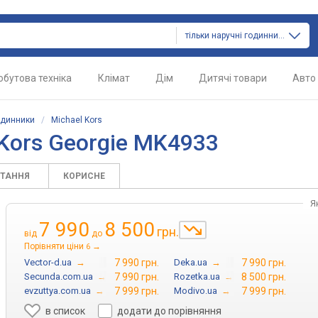
тільки наручні годинники
обутова техніка
Клімат
Дім
Дитячі товари
Авто
одинники
/
Michael Kors
Kors Georgie MK4933
ИТАННЯ
КОРИСНЕ
Я
7 990
8 500
грн.
від
до
Порівняти ціни
→
6
Vector-d.ua
→
7 990 грн.
Deka.ua
→
7 990 грн.
Secunda.com.ua
→
7 990 грн.
Rozetka.ua
→
8 500 грн.
evzuttya.com.ua
→
7 999 грн.
Modivo.ua
→
7 999 грн.
в список
додати до порівняння