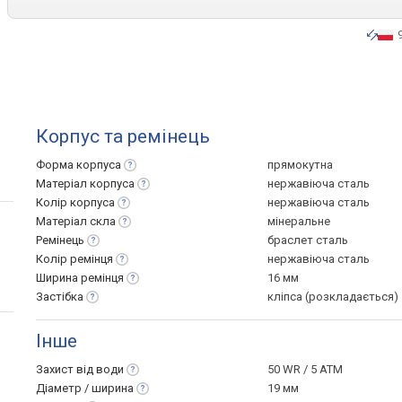
Корпус та ремінець
Форма
корпуса
прямокутна
Матеріал
корпуса
нержавіюча сталь
Колір
корпуса
нержавіюча сталь
Матеріал
скла
мінеральне
Ремінець
браслет сталь
Колір
ремінця
нержавіюча сталь
Ширина
ремінця
16 мм
Застібка
кліпса (розкладається)
Інше
Захист від
води
50 WR / 5 ATM
Діаметр /
ширина
19 мм