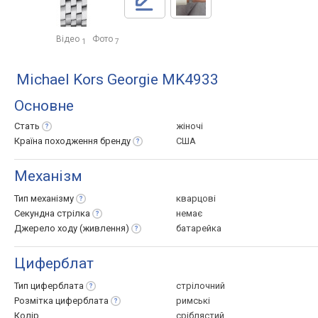
Відео
Фото
1
7
Michael Kors Georgie MK4933
Основне
Стать
жіночі
Країна походження
бренду
США
Механізм
Тип
механізму
кварцові
Секундна
стрілка
немає
Джерело ходу
(живлення)
батарейка
Циферблат
Тип
циферблата
стрілочний
Розмітка
циферблата
римські
Колір
сріблястий