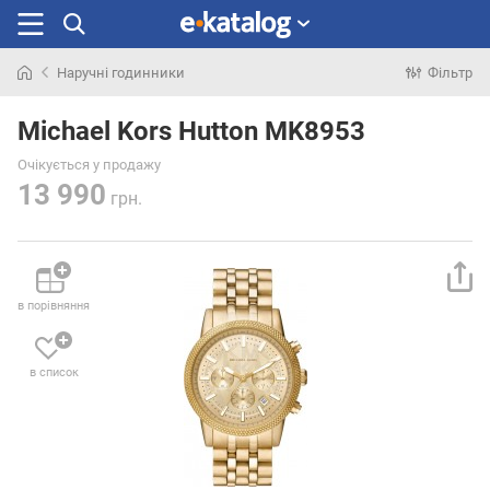
Наручні годинники
Фільтр
Шукали
раніше
Michael Kors Hutton MK8953
Очікується у продажу
13 990
грн.
в порівняння
в список