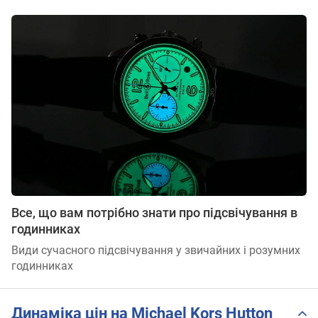
Все, що вам потрібно знати про підсвічування в
годинниках
Види сучасного підсвічування у звичайних і розумних
годинниках
Динаміка цін на Michael Kors Hutton