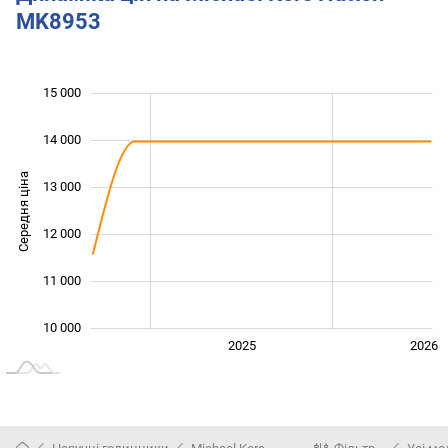
MK8953
15 000
 000
 000
 000
14 000
Середня ціна
13 000
10 000
12 000
11 000
10 000
2024
2027
2025
2026
L