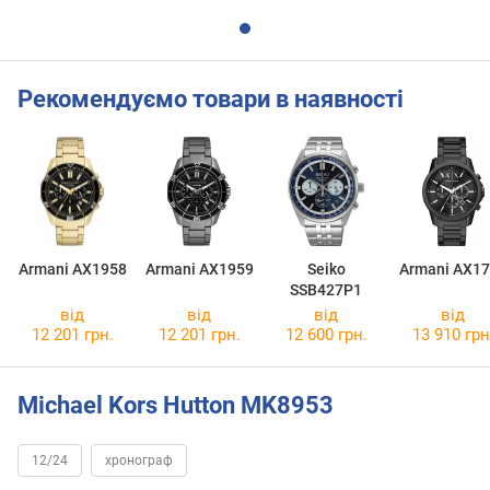
Рекомендуємо товари в наявності
Armani AX1958
Armani AX1959
Seiko
Armani AX1
SSB427P1
від
від
від
від
12 201 грн.
12 201 грн.
12 600 грн.
13 910 грн
Michael Kors Hutton MK8953
12/24
хронограф