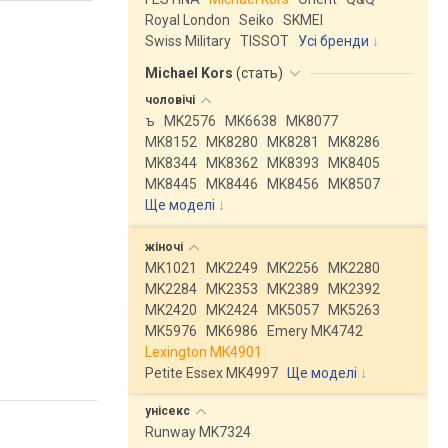
Royal London
Seiko
SKMEI
Swiss Military
TISSOT
Усі бренди
Michael Kors
(
стать
)
чоловічі
ъ
MK2576
MK6638
MK8077
MK8152
MK8280
MK8281
MK8286
MK8344
MK8362
MK8393
MK8405
MK8445
MK8446
MK8456
MK8507
Ще моделі
↓
жіночі
MK1021
MK2249
MK2256
MK2280
MK2284
MK2353
MK2389
MK2392
MK2420
MK2424
MK5057
MK5263
MK5976
MK6986
Emery MK4742
Lexington MK4901
Petite Essex MK4997
Ще моделі
↓
унісекс
Runway MK7324