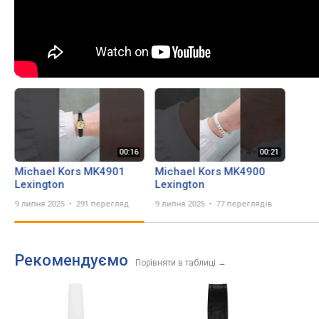
Michael Kors MK4901
Michael Kors MK4900
Lexington
Lexington
9 липня 2025
291 перегляд
9 липня 2025
77 переглядів
Рекомендуємо
Порівняти в таблиці
→