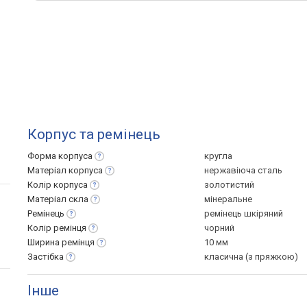
Корпус та ремінець
Форма
корпуса
кругла
Матеріал
корпуса
нержавіюча сталь
Колір
корпуса
золотистий
Матеріал
скла
мінеральне
Ремінець
ремінець шкіряний
Колір
ремінця
чорний
Ширина
ремінця
10 мм
Застібка
класична (з пряжкою)
Інше