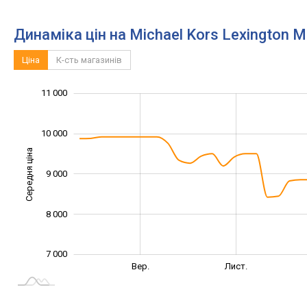
Динаміка цін на Michael Kors Lexington 
Ціна
К-сть магазинів
11 000
12 000
6 000
6 500
7 500
8 500
9 500
5 000
10 000
Середня ціна
9 000
10 000
8 000
7 000
Лип.
Вер.
Вер.
Лист.
L