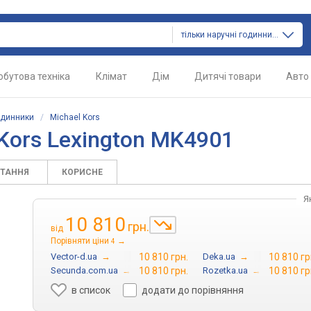
тільки наручні годинники
обутова техніка
Клімат
Дім
Дитячі товари
Авто
одинники
/
Michael Kors
 Kors Lexington MK4901
ИТАННЯ
КОРИСНЕ
Я
10 810
грн.
від
Порівняти ціни
→
4
Vector-d.ua
→
10 810 грн.
Deka.ua
→
10 810 гр
Secunda.com.ua
→
10 810 грн.
Rozetka.ua
→
10 810 гр
в список
додати до порівняння