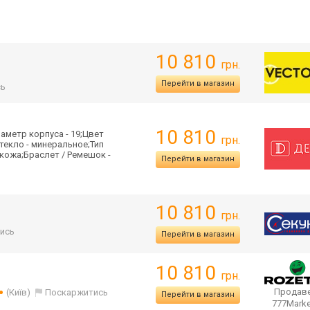
10 810
грн.
Перейти в магазин
сь
10 810
аметр корпуса - 19;Цвет
грн.
текло - минеральное;Тип
кожа;Браслет / Ремешок -
Перейти в магазин
10 810
грн.
ись
Перейти в магазин
10 810
грн.
1
Продаве
(Київ)
Поскаржитись
Перейти в магазин
777Mark