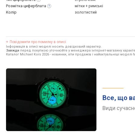
Розмітка
циферблата
мітки + римські
Колір
золотистий
Повідомити про помилку в описі
Інформація в описі моделі носить довідковий характер.
Завжди
перед покупкою уточнюйте у менеджера інтернет-магазину характе
Каталог Michael Kors 2026
- новинки, хіти продажів і найактуальніші моделі M
Все, що в
Види сучасно