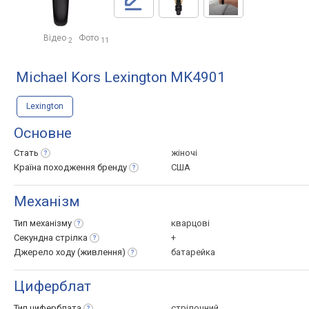
Відео
Фото
2
11
Michael Kors Lexington MK4901
Lexington
Основне
Стать
жіночі
Країна походження
бренду
США
Механізм
Тип
механізму
кварцові
Секундна
стрілка
+
Джерело ходу
(живлення)
батарейка
Циферблат
Тип
циферблата
стрілочний