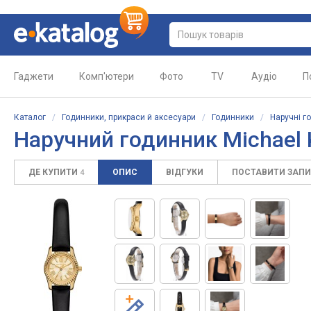
Гаджети
Комп'ютери
Фото
TV
Аудіо
П
Каталог
/
Годинники, прикраси й аксесуари
/
Годинники
/
Наручні г
Наручний годинник
Michael
ДЕ КУПИТИ
ОПИС
ВІДГУКИ
ПОСТАВИТИ ЗАП
4