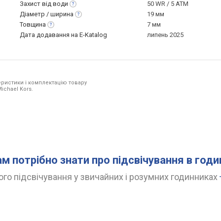
Захист від
води
50 WR / 5 ATM
Діаметр /
ширина
19 мм
Товщина
7 мм
Дата додавання на E-Katalog
липень 2025
ристики і комплектацію товару
ichael Kors.
ам потрібно знати про підсвічування в год
го підсвічування у звичайних і розумних годинниках