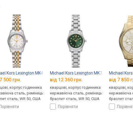
→
ael Kors Lexington MK4740
Michael Kors Lexington MK7580
Michael Kor
7 500 грн.
від 12 360 грн.
від 7 850 г
цові, корпус годинника
кварцові, корпус годинника
кварцові, ко
авіюча сталь, ремінець:
нержавіюча сталь, ремінець:
нержавіюча с
лет сталь, WR 50, США
браслет сталь, WR 50, США
браслет стал
порівняти
порівняти
порівн