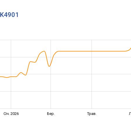
MK4901
Січ. 2026
Бер.
Трав.
Л