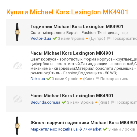
Купити Michael Kors Lexington MK4901
Годинник Michael Kors Lexington MK4901
Скло - мінеральне; Версія - Fashion; Тип індикац
... ще
Vector-d.ua
З нами 9 років
(Дніпро)
Поскаржити
Часы Michael Kors Lexington MK4901
Цвет корпуса - золотистый;Форма корпуса - круглые;Ди
циферблата - золотистый;Тип индикации - аналоговый;С
механизма - кварцевый;Материал браслета / ремешка - 
ремешок;Стиль - Fashion;Водозащита - 50 WR;
Deka.ua
З нами 9 років
(Київ)
Поскаржитись
Часы Michael Kors Lexington MK4901
Secunda.com.ua
З нами 8 років
(Київ)
Поскаржит
Жіночі наручні годинники Michael Kors MK490
Маркетплейс:
Rozetka.ua
777Market
З нами 7 років