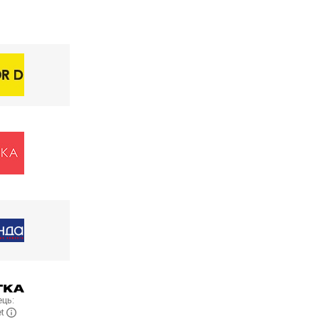
ць:
et