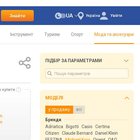
UA
Знайти
Україна
Увійти
Інструмент
Туризм
Спорт
Мода та аксесуари
ПІДБІР ЗА ПАРАМЕТРАМИ
к купити
МОДЕЛІ
у продажу
всі
н.
Бренди
н.
Adriatica
Bigotti
Casio
Certina
Citizen
Claude Bernard
Daniel Klein
FESTINA
Michael Kors
Orient
Q&Q