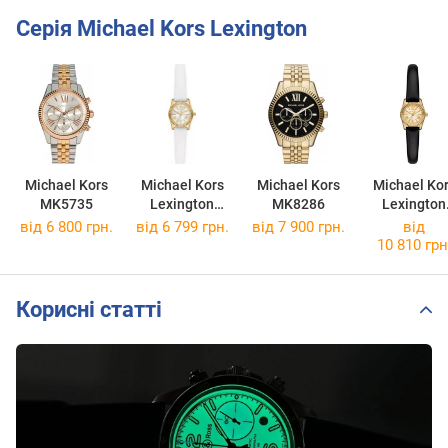
Серія Michael Kors Lexington
Michael Kors
Michael Kors
Michael Kors
Michael Ko
MK5735
Lexington
MK8286
Lexington
MK4900
MK4901
від 6 800 грн.
від 6 799 грн.
від 7 900 грн.
від
10 810 грн
Корисні статті