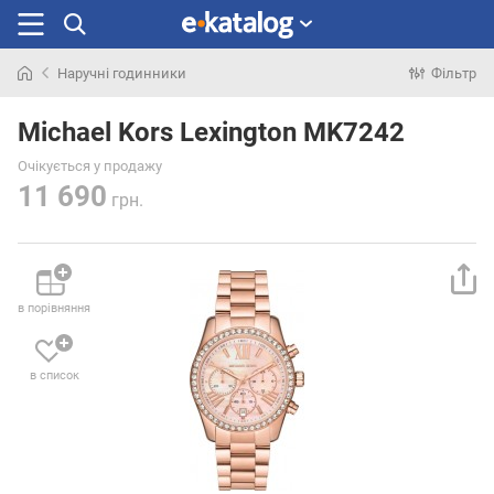
Наручні годинники
Фільтр
Шукали
раніше
Michael Kors Lexington MK7242
Очікується у продажу
11 690
грн.
в порівняння
в список