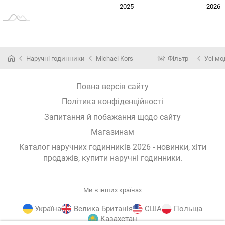
2024
2027
2025
2026
L
Наручні годинники
Michael Kors
Фільтр
Усі мо
Повна версія сайту
Політика конфіденційності
Запитання й побажання щодо сайту
Магазинам
Каталог наручних годинників 2026 - новинки, хіти
продажів,
купити наручні годинники
.
Ми в інших країнах
Україна
Велика Британія
США
Польща
Казахстан