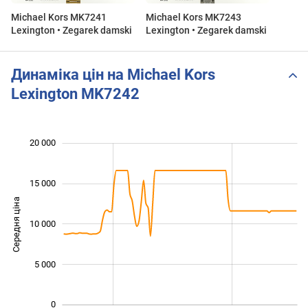
Michael Kors MK7241
Michael Kors MK7243
Lexington • Zegarek damski
Lexington • Zegarek damski
Динаміка цін на Michael Kors
Lexington MK7242
 000
 000
 000
 000
 000
 000
20 000
15 000
Середня ціна
10 000
10 000
5 000
0