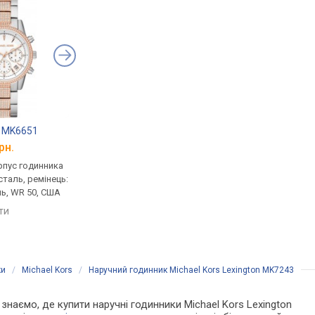
s MK6651
Michael Kors MK5491
FESTINA F20403/1
рн.
від 9 900 грн.
від 10 100 грн.
рпус годинника
кварцові, корпус годинника
кварцові, корпус го
таль, ремінець:
нержавіюча сталь, ремінець:
нержавіюча сталь, р
ь, WR 50, США
браслет сталь, WR 50, США
браслет сталь, WR 50
Іспанія
яти
порівняти
порівняти
ки
/
Michael Kors
/
Наручний годинник Michael Kors Lexington MK7243
и знаємо, де купити наручні годинники Michael Kors Lexington