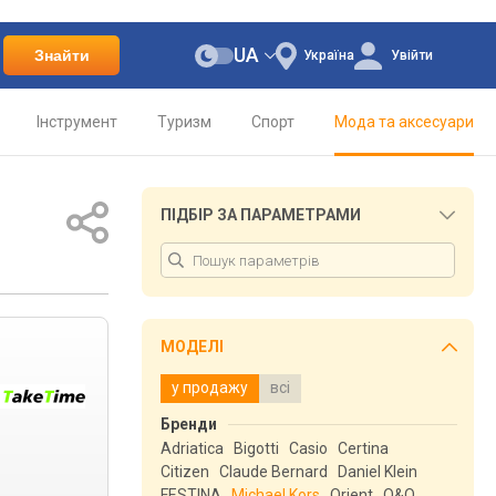
UA
Знайти
Україна
Увійти
Інструмент
Туризм
Спорт
Мода та аксесуари
ПІДБІР ЗА ПАРАМЕТРАМИ
МОДЕЛІ
у продажу
всі
Бренди
Adriatica
Bigotti
Casio
Certina
Citizen
Claude Bernard
Daniel Klein
FESTINA
Michael Kors
Orient
Q&Q