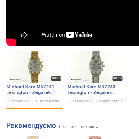
Michael Kors MK7241
Michael Kors MK7243
Lexington • Zegarek
Lexington • Zegarek
damski
damski
3 червня 2022
1 180 переглядів
3 червня 2022
313 переглядів
Рекомендуємо
Порівняти в таблиці
→