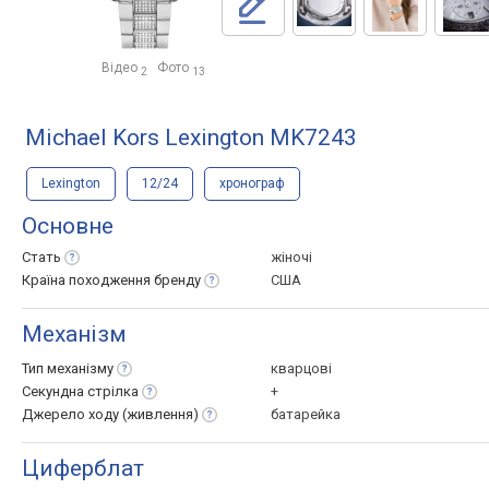
Відео
Фото
2
13
Michael Kors Lexington MK7243
Lexington
12/24
хронограф
Основне
Стать
жіночі
Країна походження
бренду
США
Механізм
Тип
механізму
кварцові
Секундна
стрілка
+
Джерело ходу
(живлення)
батарейка
Циферблат