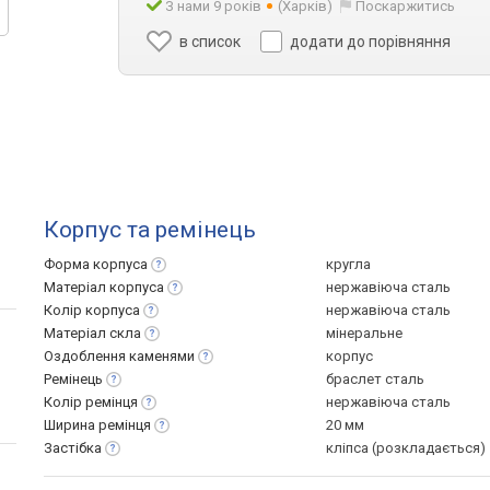
З нами 9 років
(Харків)
Поскаржитись
в список
додати до порівняння
Корпус та ремінець
Форма
корпуса
кругла
Матеріал
корпуса
нержавіюча сталь
Колір
корпуса
нержавіюча сталь
Матеріал
скла
мінеральне
Оздоблення
каменями
корпус
Ремінець
браслет сталь
Колір
ремінця
нержавіюча сталь
Ширина
ремінця
20 мм
Застібка
кліпса (розкладається)