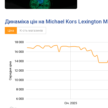
Динаміка цін на Michael Kors Lexington 
Ціна
К-сть магазинів
18 000
20 000
2 000
4 000
16 000
14 000
Середня ціна
12 000
10 000
10 000
8 000
6 000
Січ. 2027
Лип.
Січ. 2025
L