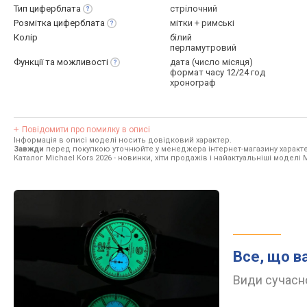
Тип
циферблата
стрілочний
Розмітка
циферблата
мітки + римські
Колір
білий
перламутровий
Функції та
можливості
дата (число місяця)
формат часу 12/24 год
хронограф
Повідомити про помилку в описі
Інформація в описі моделі носить довідковий характер.
Завжди
перед покупкою уточнюйте у менеджера інтернет-магазину характе
Каталог Michael Kors 2026
- новинки, хіти продажів і найактуальніші моделі M
Все, що в
Види сучасно