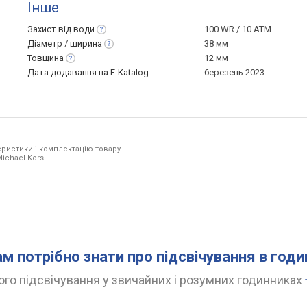
Інше
Захист від
води
100 WR / 10 ATM
Діаметр /
ширина
38 мм
Товщина
12 мм
Дата додавання на E-Katalog
березень 2023
ристики і комплектацію товару
ichael Kors.
ам потрібно знати про підсвічування в год
го підсвічування у звичайних і розумних годинниках