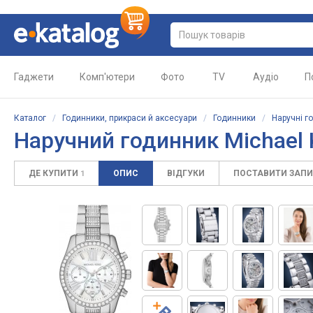
Гаджети
Комп'ютери
Фото
TV
Аудіо
П
Каталог
/
Годинники, прикраси й аксесуари
/
Годинники
/
Наручні г
Наручний годинник
Michael
ДЕ КУПИТИ
ОПИС
ВІДГУКИ
ПОСТАВИТИ ЗАП
1