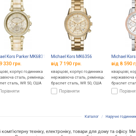
ael Kors Parker MK6831
Michael Kors MK6356
Michael Kor
9 330 грн.
від 7 190 грн.
від 8 590 г
цові, корпус годинника
кварцові, корпус годинника
кварцові, ко
авіюча сталь, ремінець:
нержавіюча сталь, ремінець:
нержавіюча с
лет сталь, WR 50, США
браслет сталь, WR 50, США
браслет стал
порівняти
порівняти
порівн
Каталог
/
Наручні годинни
і комп'ютерну техніку, електроніку, товари для дому та офісу. М