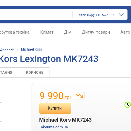
тільки наручні годинники
обутова техніка
Клімат
Дім
Дитячі товари
Авто
одинники
/
Michael Kors
 Kors Lexington MK7243
ИТАННЯ
КОРИСНЕ
9 990
грн.
Купити!
Michael Kors MK7243
Taketime.com.ua