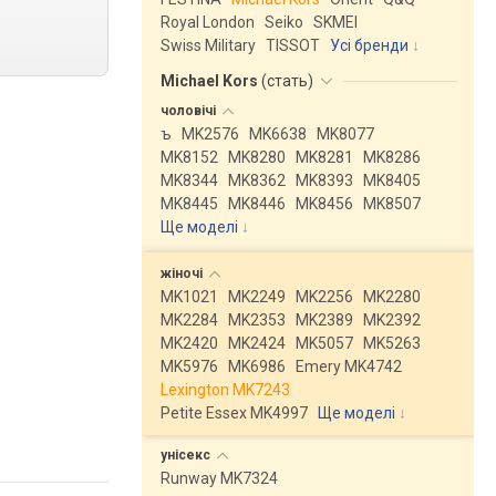
Royal London
Seiko
SKMEI
Swiss Military
TISSOT
Усі бренди
Michael Kors
(
стать
)
чоловічі
ъ
MK2576
MK6638
MK8077
MK8152
MK8280
MK8281
MK8286
MK8344
MK8362
MK8393
MK8405
MK8445
MK8446
MK8456
MK8507
Ще моделі
↓
жіночі
MK1021
MK2249
MK2256
MK2280
MK2284
MK2353
MK2389
MK2392
MK2420
MK2424
MK5057
MK5263
MK5976
MK6986
Emery MK4742
Lexington MK7243
Petite Essex MK4997
Ще моделі
↓
унісекс
Runway MK7324