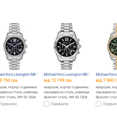
→
ael Kors Lexington MK7277
Michael Kors Lexington MK1091SET
Michael Kor
5 750 грн.
від 13 199 грн.
від 7 900 г
цові, корпус годинника
кварцові, корпус годинника
кварцові, ко
авіюча сталь, ремінець:
нержавіюча сталь, ремінець:
нержавіюча с
лет сталь, WR 50, США
браслет сталь, WR 50, США
браслет стал
порівняти
порівняти
порівн